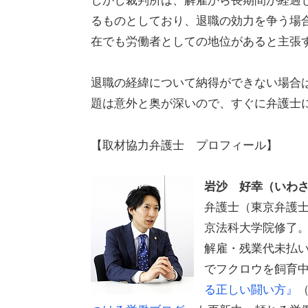
るものとしており、退職の効力を争う場
在でも労働者としての地位があると主張
退職の経緯について納得ができない場合
題は意外と奥が深いので、すぐに弁護士
【取材協力弁護士 プロフィール】
岩沙 好幸（いわ
弁護士（東京弁護
京法科大学院修了
解雇・残業代未払
でフクロウを飼育
る正しい闘い方』