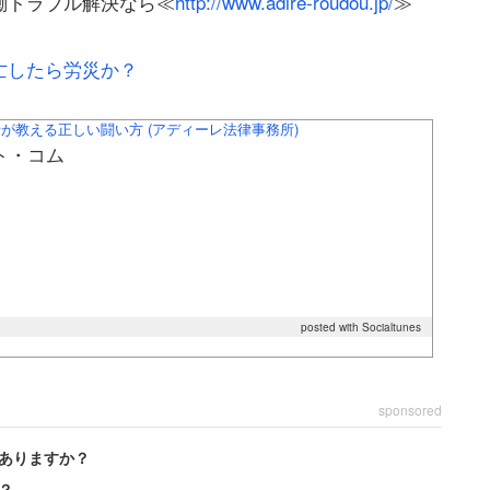
働トラブル解決なら≪
http://www.adire-roudou.jp/
≫
亡したら労災か？
士が教える正しい闘い方 (アディーレ法律事務所)
ト・コム
posted with Socialtunes
sponsored
ありますか？
？