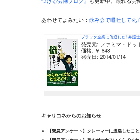
つける労働ブログ』
も更新中。頼れる労
あわせてよみたい：
飲み会で嘔吐して死
ブラック企業に倍返しだ! 弁護
発売元: ファミマ・ドッ
価格: ￥ 648
発売日: 2014/01/14
キャリコネからのお知らせ
【緊急アンケート】クレーマーに遭遇したこと
【緊急アンケート】夏のボーナスいくらですか