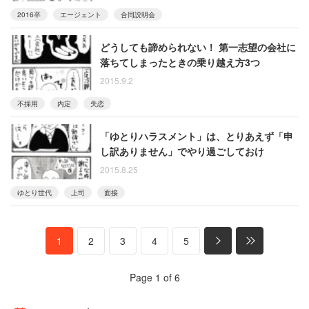
2016卒
エージェント
合同説明会
どうしても諦められない！ 第一志望の会社に
落ちてしまったときの乗り越え方3つ
2015.9.2
不採用
内定
失恋
「ゆとりハラスメント」は、とりあえず「申
し訳ありません」でやり過ごしておけ
2015.8.25
ゆとり世代
上司
面接
1
2
3
4
5
Page 1 of 6