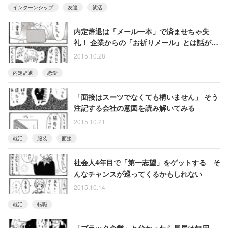
インターンシップ
友達
就活
内定辞退は「メール一本」で済ませちゃ失
礼！ 企業からの「お祈りメール」とは話が違
う
2015.10.28
内定辞退
恋愛
「面接はスーツでなくても構いません」 そう
注記する会社の意図を読み解いてみる
2015.10.21
就活
服装
面接
社会人4年目で「第一志望」をゲットする そ
んなチャンスが巡ってくるかもしれない
2015.10.14
就活
転職
「ブラック企業」と分かったら長居は無用