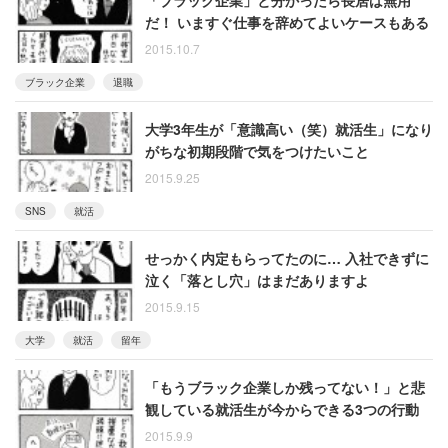
だ！ いますぐ仕事を辞めてよいケースもある
2015.10.7
ブラック企業
退職
大学3年生が「意識高い（笑）就活生」になり
がちな初期段階で気をつけたいこと
2015.9.25
SNS
就活
せっかく内定もらってたのに… 入社できずに
泣く「落とし穴」はまだありますよ
2015.9.15
大学
就活
留年
「もうブラック企業しか残ってない！」と悲
観している就活生が今からできる3つの行動
2015.9.9