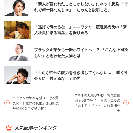
「新人が言われたことしかしない」にネット反発 「そ
れで精一杯なんじゃ」「ちゃんと説明しろ」
「逃げで辞めるな！」――ワタミ・渡邉美樹氏の「新
入社員に贈る言葉」を振り返る
ブラック企業から一転ホワイトへ！？ 「こんな上司欲
しい」と思わせた人物とは
「上司が自分の能力を引き出してくれない…」 嘆く社
会人に「甘えるな！」の声
スマホの充電が30秒、電気自動
ニッポンの漁業を盛り上げる驚
車も5分で完了！ イスラエルの
異の「鮮度保持技術」 解凍した
「ストア・ドット」が鋭意開発
4年前のタコが吸い付く
中
人気記事ランキング