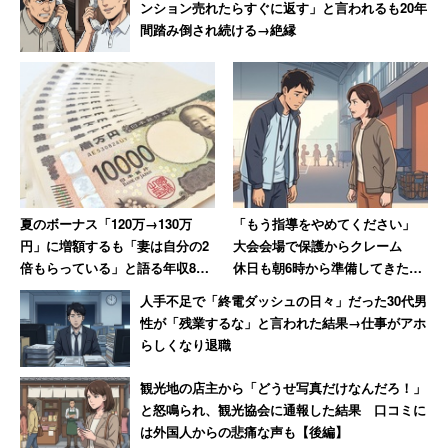
ンション売れたらすぐに返す」と言われるも20年
間踏み倒され続ける→絶縁
夏のボーナス「120万→130万
「もう指導をやめてください」
円」に増額するも「妻は自分の2
大会会場で保護からクレーム
倍もらっている」と語る年収850
休日も朝6時から準備してきた部
万円の30代男性
活動の指導者が思うこと
人手不足で「終電ダッシュの日々」だった30代男
性が「残業するな」と言われた結果→仕事がアホ
らしくなり退職
観光地の店主から「どうせ写真だけなんだろ！」
と怒鳴られ、観光協会に通報した結果 口コミに
は外国人からの悲痛な声も【後編】