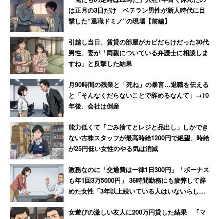
た」
大人しくなる
は正月の3日だけ ベテラン男性が新人時代に目
撃した“退職ドミノ”の現場【前編】
引越し当日、賃貸の部屋がカビだらけだった30代
男性、妻が「両親についている弁護士に相談しま
すね」と反撃した結果
月90時間の残業と「死ね」の暴言…退職を伝える
と「そんなくだらないことで辞めるなんて」→10
年後、会社は倒産
能力低くて「ごみ捨てとレジと品出し」しかでき
ない古株スタッフが最高時給1200円で絶望、時給
が25円低い女性のやる気は消滅
激務なのに「交通費は一律1日300円」「ボーナス
も年1回3万5000円」 36時間勤務にも疲弊して辞
めた女性「3年以上続いている人はいないらし
い」
女遊びの激しい友人に200万円貸した結果 「マ