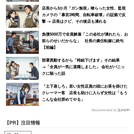
店長から3か月「ガン無視」喰らった女性、監視
カメラの「暴言2時間、自転車破壊」の証拠で反
撃 → 店長はクビ、その後店も潰れる
負債5000万で全員解雇「この会社が潰れたら、お
前らのせいだからな」 社長の責任転嫁に絶句
【前編】
部署異動するから「時給下げます」その結果
→「全員が一気に退職しました」 会社がパニッ
クに陥った話
「土下座しろ」若い女性店員の頭にお茶を掛けた
クレーマー客 店長も助けに入らず女性は「もう
こんな会社辞めてやる」
Recommended by
【PR】注目情報