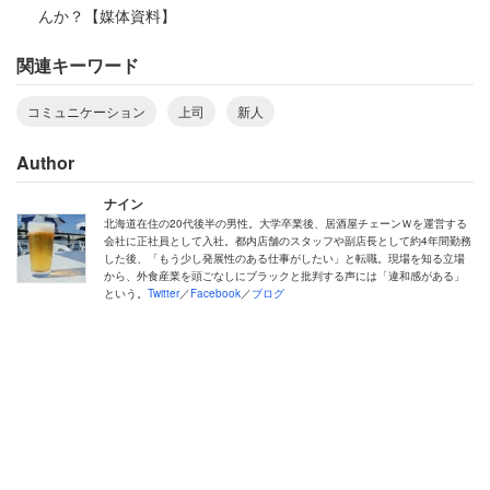
んか？【媒体資料】
関連キーワード
コミュニケーション
上司
新人
Author
ナイン
北海道在住の20代後半の男性。大学卒業後、居酒屋チェーンＷを運営する
会社に正社員として入社。都内店舗のスタッフや副店長として約4年間勤務
した後、「もう少し発展性のある仕事がしたい」と転職。現場を知る立場
から、外食産業を頭ごなしにブラックと批判する声には「違和感がある」
という。
Twitter
／
Facebook
／
ブログ