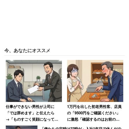
今、あなたにオススメ
仕事ができない男性が上司に
1万円を出した初老男性客、店員
「では辞めます」と伝えたら
の「9500円をご確認ください」
→「ものすごく笑顔になって、
に激怒「確認するのはお前の仕
その場で退職届を書かされまし
事だろ!」→妻には頭が上がらず
「俺たちの定時は22時だ」入社1年目で休んだの