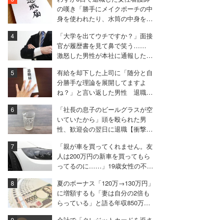
の嘆き「勝手にメイクポーチの中
身を使われたり、水筒の中身を捨
てられたり」
「大学を出てウチですか？」面接
官が履歴書を見て鼻で笑う……
激怒した男性が本社に通報した結
果は
有給を却下した上司に「随分と自
分勝手な理論を展開してますよ
ね？」と言い返した男性 退職届
も強気で出す
「社長の息子のビールグラスが空
いていたから」頭を殴られた男
性、歓迎会の翌日に退職【衝撃エ
ピソード振り返り再配信】
「親が車を買ってくれません。友
人は200万円の新車を買ってもら
ってるのに……」19歳女性の不満
に厳しい声相次ぐ
夏のボーナス「120万→130万円」
に増額するも「妻は自分の2倍も
らっている」と語る年収850万円
の30代男性
会計で「クレジットカードを返さ