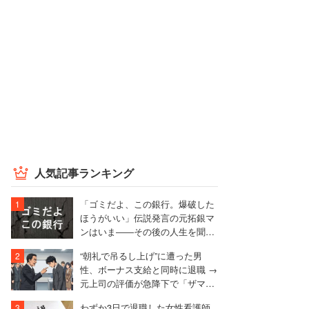
人気記事ランキング
「ゴミだよ、この銀行。爆破した
ほうがいい」伝説発言の元拓銀マ
ンはいま――その後の人生を聞い
た
“朝礼で吊るし上げ”に遭った男
性、ボーナス支給と同時に退職 →
元上司の評価が急降下で「ザマア
ミロと思いました」
わずか3日で退職した女性看護師