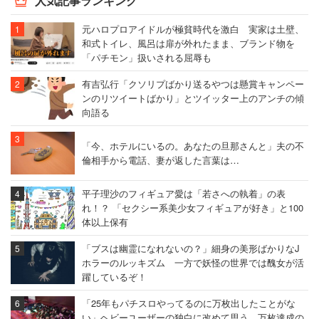
人気記事ランキング
元ハロプロアイドルが極貧時代を激白 実家は土壁、
和式トイレ、風呂は扉が外れたまま、ブランド物を
「パチモン」扱いされる屈辱も
有吉弘行「クソリプばかり送るやつは懸賞キャンペー
ンのリツイートばかり」とツイッター上のアンチの傾
向語る
「今、ホテルにいるの。あなたの旦那さんと」夫の不
倫相手から電話、妻が返した言葉は…
平子理沙のフィギュア愛は「若さへの執着」の表
れ！？ 「セクシー系美少女フィギュアが好き」と100
体以上保有
「ブスは幽霊になれないの？」細身の美形ばかりなJ
ホラーのルッキズム 一方で妖怪の世界では醜女が活
躍しているぞ！
「25年もパチスロやってるのに万枚出したことがな
い」ヘビーユーザーの独白に改めて思う、万枚達成の