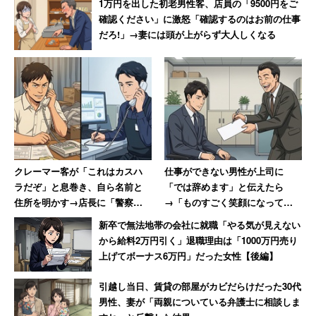
1万円を出した初老男性客、店員の「9500円をご
確認ください」に激怒「確認するのはお前の仕事
だろ!」→妻には頭が上がらず大人しくなる
クレーマー客が「これはカスハ
仕事ができない男性が上司に
ラだぞ」と息巻き、自ら名前と
「では辞めます」と伝えたら
住所を明かす→店長に「警察に
→「ものすごく笑顔になって、
相談します」と撃退される
その場で退職届を書かされまし
新卒で無法地帯の会社に就職「やる気が見えない
た」
から給料2万円引く」退職理由は「1000万円売り
上げてボーナス6万円」だった女性【後編】
引越し当日、賃貸の部屋がカビだらけだった30代
男性、妻が「両親についている弁護士に相談しま