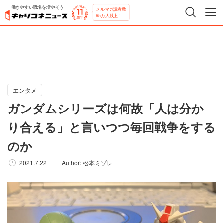
働きやすい職場を増やそう
メルマガ読者数
65万人以上！
エンタメ
ガンダムシリーズは何故「人は分か
り合える」と言いつつ毎回戦争をする
のか
2021.7.22
Author:
松本ミゾレ