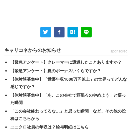
先日、2ちゃんねるに
「ガンダムって毎回『人は分かり合
える！』とか言って、次の作品で戦争してない？」
という
スレッドが立っていた。
スレ主は「宇宙世紀毎回これ。分かり合えてないじゃん」
とも書き込んでいる。アムロも結局、ララァを倒してしま
キャリコネからのお知らせ
sponsored
っている。人が本当に理解し合えるのなら、戦争も起きな
【緊急アンケート】クレーマーに遭遇したことありますか？
いはず、という意見も分からないでもない。
【緊急アンケート】夏のボーナスいくらですか？
【体験談募集中】「世帯年収1000万円以上」の世界ってどんな
僕自身、このスレ主にどう答えていいかわからないんだけ
感じですか？
ど、スレッドには色々な切り口の声が寄せられていた。ち
【体験談募集中】「あ、この会社で頑張るのやめよう」と悟っ
ょっといくつか紹介していこう。
た瞬間
「この会社終わってるな…」と思った瞬間 など、その他の投
稿はこちらから
「分かり合えたら争わへんってわけやないやん」
ユニクロ社員の年収は？給与明細はこちら
「今はまだ分かり合えないけど、それでもいつの日