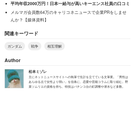
平均年収2000万円！日本一給与が高いキーエンス社員の口コミ
か人が宇宙に適応し分かり合うことを目指し、それ
メルマガ会員数64万のキャリコネニュースで企業PRをしませ
でも戦っていくんや」
んか？【媒体資料】
「分かったって、考え方を変えるわけではないから
な」
関連キーワード
「分かり合える人より腐敗した連邦や反抗勢力で分
かり合えない人達の方が大多数だからね」
ガンダム
戦争
相互理解
Author
こんな具合で、様々な意見がある。
松本ミゾレ
主にネットニュースサイトへの執筆で生計を立てている文筆業。「男性は
あらゆる点で女性より弱い」を信条に、恋愛や芸能コラムに取り組む。野
菜ソムリエの資格を持ち、特技はパチンコ台の釘調整や潜水など多数。
「あなたの来るのが遅すぎたのよ」
考えてみると、アムロとララァが分かり合えたのは、ある
意味で最前線の、それもニュータイプの特権みたいなもの
だった。感受性の高い者同士で直接ぶつかって、刺激を受