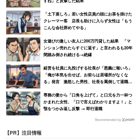
すね」と反撃した結果
「土下座しろ」若い女性店員の頭にお茶を掛けた
クレーマー客 店長も助けに入らず女性は「もう
こんな会社辞めてやる」
女遊びの激しい友人に200万円貸した結果 「マ
ンション売れたらすぐに返す」と言われるも20年
間踏み倒され続ける→絶縁
経営を社員に丸投げする社長が「恩義に報いろ」
「俺が本気を出せば、お前らは居場所がなくな
る」発言 激怒した男性、社長を罵倒して退職
【後編】
専務の妻から「口角を上げて」と口元を力一杯つ
かまれた女性、「口で言えばわかりますよ！」と
顎をつかみ返し反撃 → 即行退職
Recommended by
【PR】注目情報