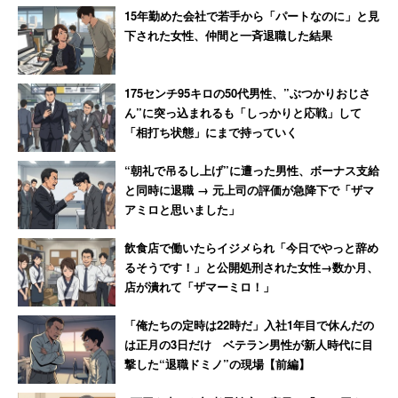
は醜女が活躍しているぞ！
独身・子なしなのに「私おばあ
ある。その悪魔が、いくらエルメスのパイロットと精神的
15年勤めた会社で若手から「パートなのに」と見
ちゃんに見えたの？」
下された女性、仲間と一斉退職した結果
に感応したといっても、他のジオンの人たちはピンとこな
いだろう。まして連邦の白い悪魔に撃たれた者の父母の果
たして何割が、アムロを許すのか。
175センチ95キロの50代男性、”ぶつかりおじさ
ん”に突っ込まれるも「しっかりと応戦」して
「相打ち状態」にまで持っていく
アムロとララァの２人は最終的に相互理解をしたが、その
理解は一年戦争をどうこうするレベルには至らなかった。
“朝礼で吊るし上げ”に遭った男性、ボーナス支給
ララァも「あなたの来るのが遅すぎたのよ」と言っていた
と同時に退職 → 元上司の評価が急降下で「ザマ
アミロと思いました」
けど、もう少し早い段階でアムロとララァが出会ってさえ
いれば、殺し合いの渦中で理解し合うという最悪の事態は
飲食店で働いたらイジメられ「今日でやっと辞め
防げたのかもしれないし、戦争の行方も変わっていたのか
るそうです！」と公開処刑された女性→数か月、
もしれない。
店が潰れて「ザマーミロ！」
「俺たちの定時は22時だ」入社1年目で休んだの
は正月の3日だけ ベテラン男性が新人時代に目
撃した“退職ドミノ”の現場【前編】