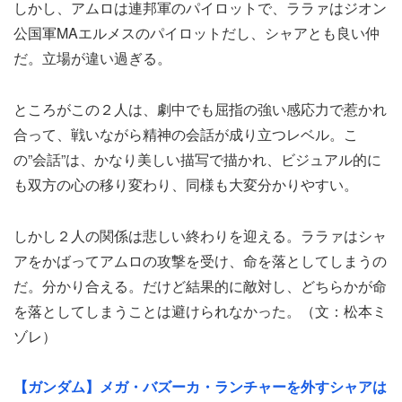
しかし、アムロは連邦軍のパイロットで、ララァはジオン
公国軍MAエルメスのパイロットだし、シャアとも良い仲
だ。立場が違い過ぎる。
ところがこの２人は、劇中でも屈指の強い感応力で惹かれ
合って、戦いながら精神の会話が成り立つレベル。こ
の”会話”は、かなり美しい描写で描かれ、ビジュアル的に
も双方の心の移り変わり、同様も大変分かりやすい。
しかし２人の関係は悲しい終わりを迎える。ララァはシャ
アをかばってアムロの攻撃を受け、命を落としてしまうの
だ。分かり合える。だけど結果的に敵対し、どちらかが命
を落としてしまうことは避けられなかった。（文：松本ミ
ゾレ）
【ガンダム】メガ・バズーカ・ランチャーを外すシャアは