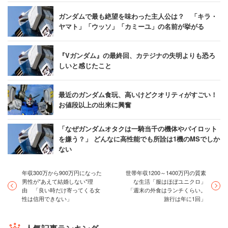
ガンダムで最も絶望を味わった主人公は？ 「キラ・
ヤマト」「ウッソ」「カミーユ」の名前が挙がる
『Vガンダム』の最終回、カテジナの失明よりも恐ろ
しいと感じたこと
最近のガンダム食玩、高いけどクオリティがすごい！
お値段以上の出来に興奮
「なぜガンダムオタクは一騎当千の機体やパイロット
を嫌う？」 どんなに高性能でも所詮は1機のMSでしか
ない
年収300万から900万円になった
世帯年収1200～1400万円の質素
男性が"あえて結婚しない"理
な生活「服はほぼユニクロ」
由 「良い時だけ寄ってくる女
「週末の外食はランチくらい。
性は信用できない」
旅行は年に1回」