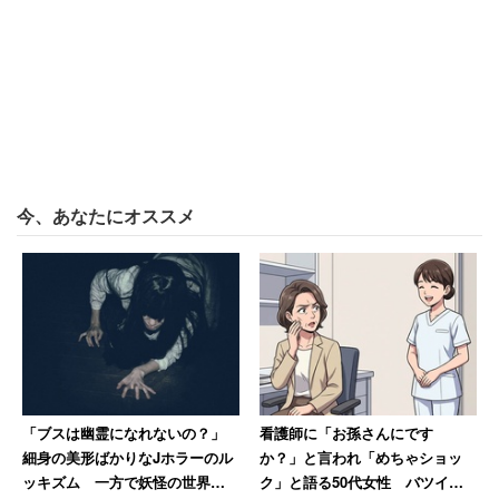
けて、だから本当の意味で分かり合えたって側面はあるよ
うな気がする。
でもそういう人ばかりじゃないのは、まあ当たり前で。た
とえば、理解し合ったアムロとララァの2人が「だからも
う戦争を止めましょう」と言っても、そう簡単には行かな
い。前線のパイロット同士の相互理解で終戦となるなら、
今、あなたにオススメ
そんな都合の良い話もない。
ここは現実と一緒だろう。戦争状態の国の双方にだって、
きっと友人同士だった者たちはかつて大勢いたことだろう
し。
それに、僕らは『機動戦士ガンダム』をどうしても主人公
「ブスは幽霊になれないの？」
看護師に「お孫さんにです
視点で観てしまっているけど、アムロって、ジオン公国か
細身の美形ばかりなJホラーのル
か？」と言われ「めちゃショッ
らすれば自軍のパイロットたちを大勢死なせてきた悪魔で
ッキズム 一方で妖怪の世界で
ク」と語る50代女性 バツイチ