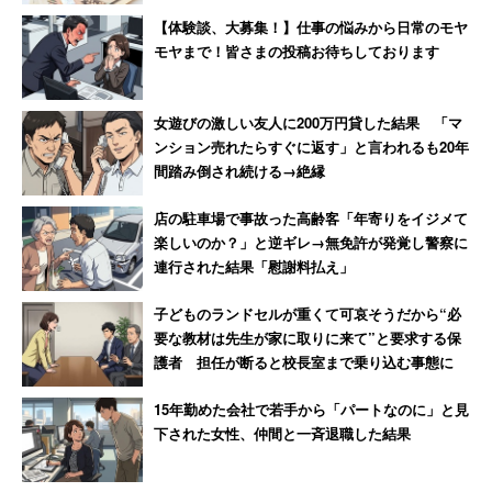
【体験談、大募集！】仕事の悩みから日常のモヤ
モヤまで！皆さまの投稿お待ちしております
女遊びの激しい友人に200万円貸した結果 「マ
ンション売れたらすぐに返す」と言われるも20年
間踏み倒され続ける→絶縁
店の駐車場で事故った高齢客「年寄りをイジメて
楽しいのか？」と逆ギレ→無免許が発覚し警察に
連行された結果「慰謝料払え」
子どものランドセルが重くて可哀そうだから“必
要な教材は先生が家に取りに来て”と要求する保
護者 担任が断ると校長室まで乗り込む事態に
15年勤めた会社で若手から「パートなのに」と見
下された女性、仲間と一斉退職した結果