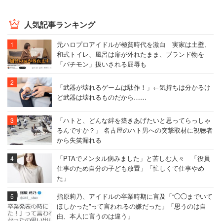
人気記事ランキング
元ハロプロアイドルが極貧時代を激白 実家は土壁、
和式トイレ、風呂は扉が外れたまま、ブランド物を
「パチモン」扱いされる屈辱も
「武器が壊れるゲームは駄作！」←気持ちは分かるけ
ど武器は壊れるものだから……
「ハトと、どんな絆を築きあげたいと思ってらっしゃ
るんですか？」 名古屋のハト男への突撃取材に視聴者
から失笑漏れる
「PTAでメンタル病みました」と苦しむ人々 「役員
仕事のため自分の子ども放置」「忙しくて仕事やめ
た」
指原莉乃、アイドルの卒業時期に言及「“◯◯までいて
ほしかった”って言われるの嫌だった」「思うのは自
由、本人に言うのは違う」