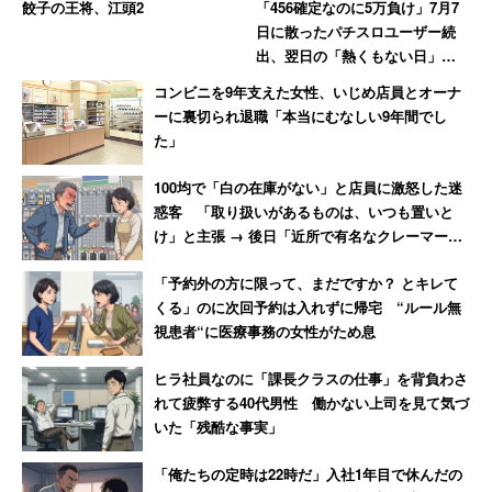
餃子の王将、江頭2
「456確定なのに5万負け」7月7
を無駄にする風潮があっていいの？ と心配になってしま
日に散ったパチスロユーザー続
う部分もあるが、それはそれ。
出、翌日の「熱くもない日」に
10万負けた猛者も
コンビニを9年支えた女性、いじめ店員とオーナ
冒頭でも書いたようにメーカーが台をリリースすることで
ーに裏切られ退職「本当にむなしい9年間でし
雇用が維持されている部分はある。それに、新台を導入し
た」
たいホールもたくさんあるのだ。そしてそのホールには、
100均で「白の在庫がない」と店員に激怒した迷
なんだかんだ新台目当てのお客もまだまだ大勢いるのであ
惑客 「取り扱いがあるものは、いつも置いと
る。
け」と主張 → 後日「近所で有名なクレーマー」
と判明
「予約外の方に限って、まだですか？ とキレて
くる」のに次回予約は入れずに帰宅 “ルール無
「新台リリースペースが早い」と文句をつけ
視患者“に医療事務の女性がため息
たかと思えば、「新台打ちたい」と言っちゃ
ヒラ社員なのに「課長クラスの仕事」を背負わさ
うのが客
れて疲弊する40代男性 働かない上司を見て気づ
いた「残酷な事実」
本スレッドにもそういった新台を求めるユーザーの書き込
「俺たちの定時は22時だ」入社1年目で休んだの
みがある。ちょっと引用させていただきたい。