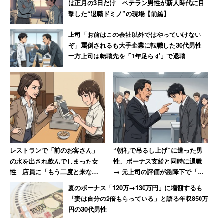
は正月の3日だけ ベテラン男性が新人時代に目
撃した“退職ドミノ”の現場【前編】
「客が飛びつくから仕方ない。SAOだってリングに稼働負
上司「お前はこの会社以外ではやっていけない
けたしそのリングだってかぐや出たらかぐやに稼働負け
ぞ」罵倒されるも大手企業に転職した30代男性
る。未だに客は新台打ちたがる」
一方上司は転職先を「1年足らず」で退職
結局これなんだよね。「新台もういいよ」とか言いつつ、
なんか新台座っちゃうって人は今も昔も大勢いるのだ。目
新しさには勝てないってことなんだろうなぁ。それに新台
期間中は「釘が甘いんじゃないかな」と期待して打っちゃ
う人も多いだろうし。釘が甘い台を打てばそれだけ勝ちや
すくなるから、これは全然正攻法の打ち方なんだけどね。
レストランで「前のお客さん」
“朝礼で吊るし上げ”に遭った男
の水を出され飲んでしまった女
性、ボーナス支給と同時に退職
性 店員に「もう二度と来な
→ 元上司の評価が急降下で「ザ
い」と言い放つ→「今はその店
マアミロと思いました」
夏のボーナス「120万→130万円」に増額するも
はありません（笑）」
「妻は自分の2倍もらっている」と語る年収850万
円の30代男性