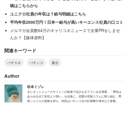
それこそ先日、5ちゃんねるにも「パチンコメーカーは新
稿はこちらから
台出しすぎ。新台なんて1年に数台でいいのに」なんて書
ユニクロ社員の年収は？給与明細はこちら
き込みがあった。
平均年収2000万円！日本一給与が高いキーエンス社員の口コミ
メルマガ会員数64万のキャリコネニュースで企業PRをしませ
これを書いた人は「新台出すぎはあると思うわ。SEED出
んか？【媒体資料】
たばっかなのにかぐや出るし。スマパチ慶次も早すぎる。
関連キーワード
三洋みたくスペック違いやリメイクで埋めるならまだし
も。その三洋でさえも大海5、わんニャン、咲と新作自体
パチスロ
パチンコ
新台
のペースもごっつ早い」と指摘する。
Author
実際、少し前には『機動戦士ガンダムSEED』のパチンコ
松本ミゾレ
が鳴り物入りで全国導入されたが、どうもスペックがダメ
主にネットニュースサイトへの執筆で生計を立てている文筆業。「男性は
あらゆる点で女性より弱い」を信条に、恋愛や芸能コラムに取り組む。野
だったみたいで大コケしたようだ。いかに版権が強くても
菜ソムリエの資格を持ち、特技はパチンコ台の釘調整や潜水など多数。
結局パチンコユーザーはスペックをもっとも重視する、と
いうことが改めて明らかになった、とも言える。