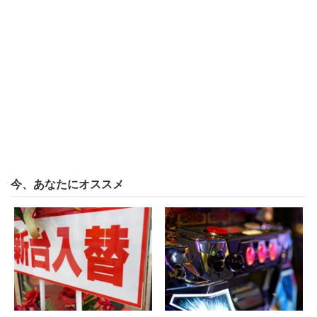
今ではあっという間にホールから引っぺがされている
SEED。しかし世の中にはそんな台でも好きになっちゃっ
た人ってのはいるんだろう。そういう人からすると、台の
魅力を堪能する前にホールから消えていくわけだから、消
化不良をおぼえるのも無理はない。
僕は今年になってまだパチンコを打っておらずパチスロば
かりだが、パチスロに関しても同じことは言える。ほん
と、来店するたびに新台が導入されているし。そして新台
今、あなたにオススメ
が入っているということは、元々設置されていた機種のい
ずれかが撤去されたということ。ハコは変わらないので、
自然と陳列している中身を取り換えるということになる。
そうするとやっぱり「あ、もう撤去されたんだ、あの台。
まだ数か月しか設置してなかったのに」みたいな機種も出
てしまう。SDGsが叫ばれる昨今において、こんなに資源