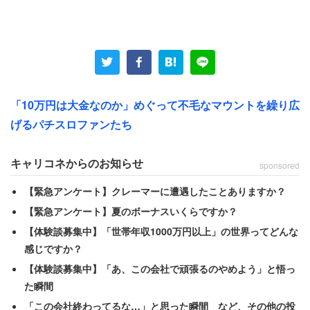
しかし、僕もパチンコホールに出入りするエンドユーザー
なのでメーカーの新台リリースペースには思うところはあ
る。今って台の作り込みも昔とは比較にならないレベルの
完成度を誇っているんだけども、肝心のその演出しかり、
スペックしかりの部分を堪能し尽くす前に旬が過ぎてしま
うのだ。
「10万円は大金なのか」めぐって不毛なマウントを繰り広
げるパチスロファンたち
旬が過ぎるというのは、極めて短期間のうちに新台が準新
台となり、準新台が何の看板も持たないただの設置機種に
キャリコネからのお知らせ
sponsored
なってしまうまでの期間を指す。
【緊急アンケート】クレーマーに遭遇したことありますか？
【緊急アンケート】夏のボーナスいくらですか？
ユーザーとしては、せっかく「これは面白いぞ」という台
【体験談募集中】「世帯年収1000万円以上」の世界ってどんな
に出会ったとしても、これをしゃぶり尽くして勝った・負
感じですか？
けたをアレコレ言う前に撤去されてしまうのは、やっぱり
【体験談募集中】「あ、この会社で頑張るのやめよう」と悟っ
勿体ないと思ってしまう。
た瞬間
「この会社終わってるな…」と思った瞬間 など、その他の投