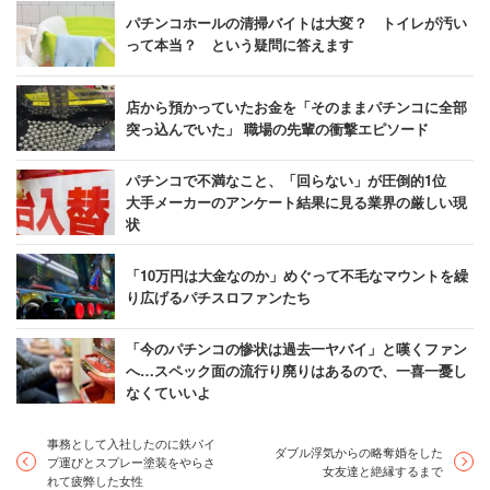
パチンコホールの清掃バイトは大変？ トイレが汚い
って本当？ という疑問に答えます
店から預かっていたお金を「そのままパチンコに全部
突っ込んでいた」 職場の先輩の衝撃エピソード
パチンコで不満なこと、「回らない」が圧倒的1位
大手メーカーのアンケート結果に見る業界の厳しい現
状
「10万円は大金なのか」めぐって不毛なマウントを繰
り広げるパチスロファンたち
「今のパチンコの惨状は過去一ヤバイ」と嘆くファン
へ…スペック面の流行り廃りはあるので、一喜一憂し
なくていいよ
事務として入社したのに鉄パイ
ダブル浮気からの略奪婚をした
プ運びとスプレー塗装をやらさ
女友達と絶縁するまで
れて疲弊した女性