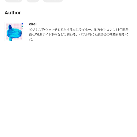
Author
okei
ビジネスTVウォッチを担当する女性ライター。地方ゼネコンに13年勤務、
これに対して、さっそく「一番損するゾーンなんです。
自社WEBサイト制作などに携わる。バブル時代と崩壊後の落差を知る40
代。
学校関係の補助金も出ないし」など、不満の声が相次い
だ。コメントは1200を超え、注目度の高さがうかがえ
る。
「税金が収入に対して多すぎやしませんか」
「市民税がバカ高いのに、市で助成される医療費の
対象外……なんだかな～」
「子ども手当の減額・小児医療は対象外。優遇しろ
とは言わないが、何故多く税金払っているのに色々
減らされないといけないのか不思議」