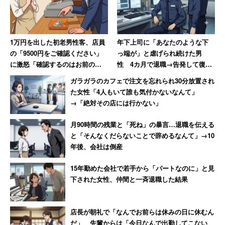
確かに、もし女性が男性並みに稼げるのであれば、世帯年
収1000万円もありえない話ではない。お金はあればある
1万円を出した初老男性客、店員
年下上司に「あなたのような下
なりの生活になるし、周囲も同じような環境にいる人は、
の「9500円をご確認ください」
っ端が」と虐げられ続けた男
に激怒「確認するのはお前の仕
性 4カ月で退職→告発して復讐
世帯年収1000万円前後なら「ごくごく普通」という感覚
事だろ!」→妻には頭が上がらず
を果たすまで【前編】
になるだろう。
ガラガラのカフェで注文を忘れられ30分放置され
大人しくなる
た女性「4人もいて誰も気付かないなんて」
→「絶対その店には行かない」
だが、実際は女性の平均年収は287万円（
国税局：民間給
与実態統計調査
より）と低いため、ハードルは高い。世帯
月90時間の残業と「死ね」の暴言…退職を伝える
と「そんなくだらないことで辞めるなんて」→10
年収500万円程度の人たちからすれば、1000万円が羨まし
年後、会社は倒産
いのは当然だ。
15年勤めた会社で若手から「パートなのに」と見
下された女性、仲間と一斉退職した結果
比べてしまえば上には上かいる。税務署に勤める筆者の知
人によれば、老夫婦の2人暮らしでも「生活費が月70万円
では足りない」と言う人がいるそうだ。最近何かと話題の
店長が朝礼で「なんでお前らは休みの日に休むん
ZOZO前澤社長など、独身者だが「年収35億だと全然足り
だ」 先輩からは「今日なんで出勤してこない