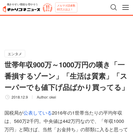
働きやすい職場を増やそう
メルマガ読者数
65万人以上！
エンタメ
世帯年収900万～1000万円の嘆き「一
番損するゾーン」「生活は質素」「ス
ーパーでも値下げ品ばかり買ってる」
2018.12.9
Author:
okei
国税局が
公表している
2016年の1世帯当たりの平均年収
は、560万2千円。中央値は442万円なので、「年収1000
万円」と聞けば、当然「お金持ち」の部類に入ると思って