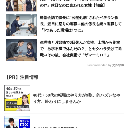
の!?」休日なのに言われた女性【前編】
ない」とも
言っている
。本当に、こういう人たちから見れ
ば「世帯年収1000万円」なんて、みみっちい世界なのだ
幹部会議で課長に“公開処刑”されたベテラン係
ろう。
長、翌日に怒りの退職→他の係長も続々退職して
「6つあった現場は1つに」
生理痛と片頭痛で3日休んだ女性、上司から別室
で「欲求不満で休んだの？」とセクハラ受けて退
職→その後、会社倒産で「ザマーミロ！」
Recommended by
【PR】注目情報
40代・50代の転職はやり方が9割。的ハズレなや
り方、終わりにしませんか