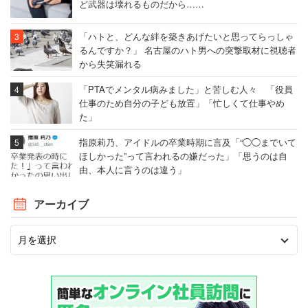
ど武器は壊れるものだから……
「ハトと、どんな絆を築きあげたいと思ってらっしゃ
るんですか？」 名古屋のハト男への突撃取材に視聴者
から失笑漏れる
「PTAでメンタル病みました」と苦しむ人々 「役員
仕事のため自分の子ども放置」「忙しくて仕事やめ
た」
指原莉乃、アイドルの卒業時期に言及「“◯◯までいて
ほしかった”って言われるの嫌だった」「思うのは自
由、本人に言うのは違う」
アーカイブ