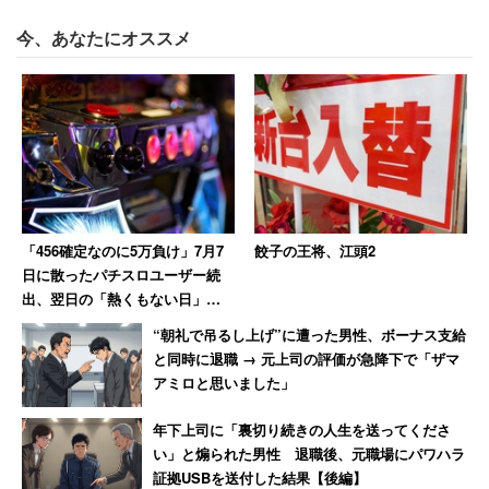
生活状況として「首都圏住みで子ども2人、マイホームと
今、あなたにオススメ
車のローンで生活はカツカツ」といった内容も多かった。
つまり、結婚して都会で家と車と子どもを持つには、世帯
年収900～1000万円は必要、というある種の現実も見え
る。それで1000万円前後ではキツイと感じている人は多
く、「全然ラクじゃない」「生活は質素」「スーパーでも
値下げ商品ばかり買ってる」といった声が散見された。
「456確定なのに5万負け」7月7
餃子の王将、江頭2
日に散ったパチスロユーザー続
実際、日本の税制では年収が増えるごとに所得税の控除額
出、翌日の「熱くもない日」に
は減り、年収1000万円超えでも社会保険料を引くと手取
10万負けた猛者も
“朝礼で吊るし上げ”に遭った男性、ボーナス支給
りは700万円台になってしまう。自治体によって異なる
と同時に退職 → 元上司の評価が急降下で「ザマ
が、子ども医療費の助成に親の所得制限を設けている地域
アミロと思いました」
も多い。頑張って働いた結果なのに助け船なしとはあまり
年下上司に「裏切り続きの人生を送ってくださ
の仕打ち……と恨めしい気持ちになるのもわかる気がす
い」と煽られた男性 退職後、元職場にパワハラ
る。
証拠USBを送付した結果【後編】