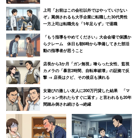
上司「お前はこの会社以外ではやっていけない
「世帯年収1000万円なんてごく一般的だよ」
ぞ」罵倒されるも大手企業に転職した30代男性
一方上司は転職先を「1年足らず」で退職
という感覚
「もう指導をやめてください」大会会場で保護か
らクレーム 休日も朝6時から準備してきた部活
なお、スレッドには年収1000万円を「富裕層」と見るコ
動の指導者が思うこと
メントもあったが、当事者たちはそれを「全然富裕層じゃ
店長から3か月「ガン無視」喰らった女性、監視
ないよ」と一蹴する。
カメラの「暴言2時間、自転車破壊」の証拠で反
撃 → 店長はクビ、その後店も潰れる
「世帯年収1000万なんてごく一般的だよ」
女遊びの激しい友人に200万円貸した結果 「マ
「むしろ正社員共働きなら少ない方に入る可能性す
ンション売れたらすぐに返す」と言われるも20年
間踏み倒され続ける→絶縁
らないかい？夫650万、私非常勤350万 普通の生活だ
よ」
といった声もあった。