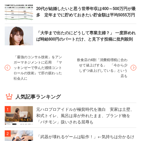
20代が結婚したいと思う世帯年収は400～500万円が最
多 定年までに貯めておきたい貯金額は平均5055万円
「大学まで出たのにどうして専業主婦？」 一度辞めれ
ば時給800円のパートだけ、と見下す投稿に批判殺到
「最強のコンサル技術」をアン
飲食店の6割「消費税増税に合わ
ガーマネジメントに応用 『マ
せて値上げする」 「今から少
ッキンゼーで学んだ感情コント
しずつ値上げしている」という
ロールの技術』で肝の据わった
店も
社会人に
人気記事ランキング
元ハロプロアイドルが極貧時代を激白 実家は土壁、
和式トイレ、風呂は扉が外れたまま、ブランド物を
「パチモン」扱いされる屈辱も
「武器が壊れるゲームは駄作！」←気持ちは分かるけ