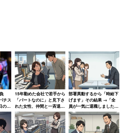
、年内でグループを卒業すると発表。12月25日の公演
卒業公演とし、25日にもツイッターで「卒業しました」
で行われる予定だ。
負
15年勤めた会社で若手から
部署異動するから「時給下
パチス
「パートなのに」と見下さ
げます」その結果 →「全
日の
れた女性、仲間と一斉退職
員が一気に退職しました」
0万負
した結果
会社がパニックに陥った話