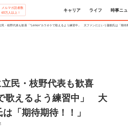
メルマガ読者数
キャリア
ライフ
時事ニュ
65万人以上！
民・枝野代表も歓喜「”Lemon”カラオケで歌えるよう練習中」 大ファンだという蓮舫氏は「期待
に立民・枝野代表も歓喜
オケで歌えるよう練習中」 大
氏は「期待期待！！」
部