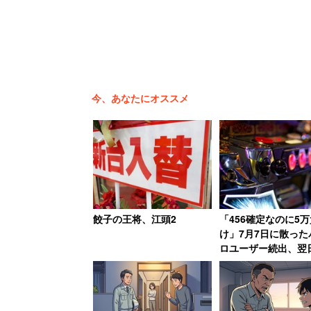
なお、AKB48の竹内美宥さんは今年9月
『神曲縛り』（AKB48劇場）千秋楽を
と呟いているが、握手会は2019年5月ま
今、あなたにオススメ
餃子の王将、江頭2
「456確定なのに5万
け」7月7日に散った
ロユーザー続出、翌
「熱くもない日」に1
けた猛者も