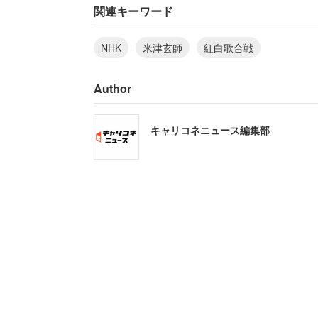
コメント。蓮舫氏は米津さんの大ファン
関連キーワード
ス。地元からの生中継とのこと、期待期
NHK
米津玄師
紅白歌合戦
米津さんの出場には、NHK広報局公式ツ
Author
キャリコネニュース編集部
「えー、びっくりしました。N
ント、大みそかまでどんな発表
ら、待ちたいと思っています」
NHKは当初から出演オファーをしていた
の追加出場となったと報じられている。
い』じゃなくて『米津玄師口説き落とした
寄せられている。