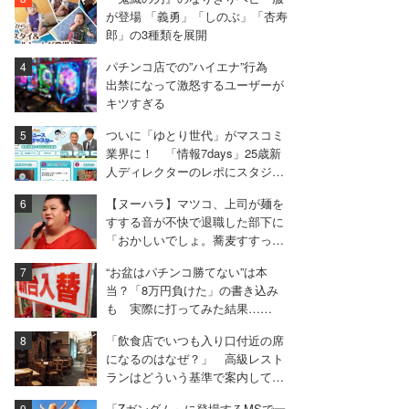
が登場 「義勇」「しのぶ」「杏寿
郎」の3種類を展開
パチンコ店での”ハイエナ”行為
出禁になって激怒するユーザーが
キツすぎる
ついに「ゆとり世代」がマスコミ
業界に！ 「情報7days」25歳新
人ディレクターのレポにスタジオ
困惑
【ヌーハラ】マツコ、上司が麺を
すする音が不快で退職した部下に
「おかしいでしょ。蕎麦すすって
悪者にされるの」
“お盆はパチンコ勝てない”は本
当？「8万円負けた」の書き込み
も 実際に打ってみた結果……
「飲食店でいつも入り口付近の席
になるのはなぜ？」 高級レスト
ランはどういう基準で案内してい
るのか
「Zガンダム」に登場するMSで一