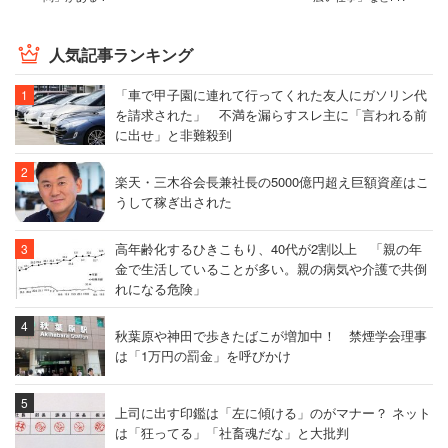
人気記事ランキング
「車で甲子園に連れて行ってくれた友人にガソリン代
を請求された」 不満を漏らすスレ主に「言われる前
に出せ」と非難殺到
楽天・三木谷会長兼社長の5000億円超え巨額資産はこ
うして稼ぎ出された
高年齢化するひきこもり、40代が2割以上 「親の年
金で生活していることが多い。親の病気や介護で共倒
れになる危険」
秋葉原や神田で歩きたばこが増加中！ 禁煙学会理事
は「1万円の罰金」を呼びかけ
上司に出す印鑑は「左に傾ける」のがマナー？ ネット
は「狂ってる」「社畜魂だな」と大批判