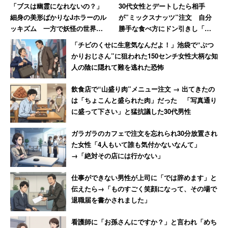
「ブスは幽霊になれないの？」
30代女性とデートしたら相手
細身の美形ばかりなJホラーのル
が”ミックスナッツ”注文 自分
ッキズム 一方で妖怪の世界で
勝手な食べ方にドン引きし「子
は醜女が活躍しているぞ！
供じゃないんだから」と注意し
「チビのくせに生意気なんだよ！」池袋で“ぶつ
た男性
かりおじさん”に狙われた150センチ女性大柄な知
人の陰に隠れて難を逃れた恐怖
飲食店で“山盛り肉”メニュー注文 → 出てきたの
は「ちょこんと盛られた肉」だった 「写真通り
に盛って下さい」と猛抗議した30代男性
ガラガラのカフェで注文を忘れられ30分放置され
た女性「4人もいて誰も気付かないなんて」
→「絶対その店には行かない」
仕事ができない男性が上司に「では辞めます」と
伝えたら→「ものすごく笑顔になって、その場で
退職届を書かされました」
看護師に「お孫さんにですか？」と言われ「めち