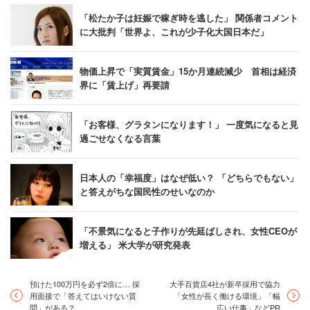
「松たか子は妊娠で稼ぎ時を逃した」 関係者コメント
に大批判「世界よ、これが少子化大国日本だ」
物価上昇で「実質賃金」15か月連続減少 首相は経済
界に「賃上げ」再要請
「お客様、グラタンになります！」 一度気になると見
過ごせなくなる言葉
日本人の「幸福度」はなぜ低い？ 「どちらでもない」
と答えがちな国民性のせいなのか
「不景気になると子作りが先延ばしされ、女性CEOが
増える」 米大学が研究発表
預けた100万円を必ず2倍に… 採
大手百貨店4社が新卒採用で協力
用面接で「答えてはいけない質
「女性が長く働ける環境」「幅
問」がある？
広い仕事」などPR