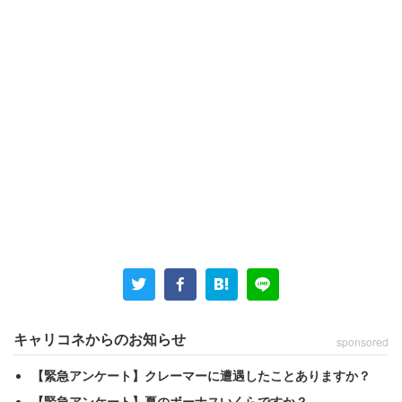
筆者も子どもが幼稚園のときから何度か役員を経験してい
るので、気持ちは分かります。PTAは加入任意のボランテ
ィア団体であるにもかかわらず、多くの学校で「子ども一
人に付き1回は役員をやること」「フルタイム勤務でもひ
とり親でも関係なく、全員が平等に」など、謎の強制力で
多くの保護者を縛り付けています。
キャリコネからのお知らせ
sponsored
【緊急アンケート】クレーマーに遭遇したことありますか？
スレッドには不満が噴出していました。
【緊急アンケート】夏のボーナスいくらですか？