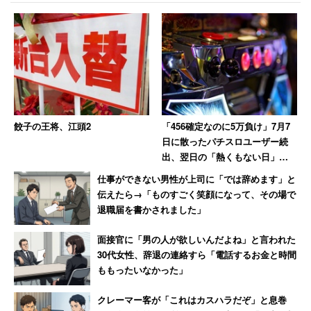
また、「先生方は忙しいのでPTAの活動で支えられている
部分が大きい」などと諭す人も。学校によっては協力的な
保護者が多いところもあるようで、本来は、そうしたやる
気のある人ができる範囲でやるべきことでしょう。
スレッドには、廃止とまで行かなくても規模の縮小をした
いと挑んだ人が、「挫折した」と語っています。
餃子の王将、江頭2
「456確定なのに5万負け」7月7
日に散ったパチスロユーザー続
出、翌日の「熱くもない日」に
「あれ、減らしたくない人が結構いるんだよ。減ら
10万負けた猛者も
仕事ができない男性が上司に「では辞めます」と
すどころかよりたくさんの事をPTAでやって、さす
伝えたら→「ものすごく笑顔になって、その場で
がPTAと言われたい人がね」
退職届を書かされました」
面接官に「男の人が欲しいんだよね」と言われた
30代女性、辞退の連絡すら「電話するお金と時間
改革には、前例主義や地域行政、PTAを自分の存在意義に
ももったいなかった」
している人たちなど、いくつもの壁がそびえ立ちます。仕
事と子育てで余裕のない母親たちに、それらと戦う余力は
クレーマー客が「これはカスハラだぞ」と息巻