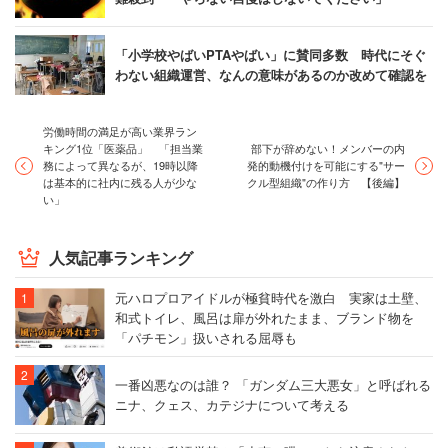
「小学校やばいPTAやばい」に賛同多数 時代にそぐ
わない組織運営、なんの意味があるのか改めて確認を
労働時間の満足が高い業界ラン
キング1位「医薬品」 「担当業
部下が辞めない！メンバーの内
務によって異なるが、19時以降
発的動機付けを可能にする"サー
は基本的に社内に残る人が少な
クル型組織"の作り方 【後編】
い」
人気記事ランキング
元ハロプロアイドルが極貧時代を激白 実家は土壁、
和式トイレ、風呂は扉が外れたまま、ブランド物を
「パチモン」扱いされる屈辱も
一番凶悪なのは誰？ 「ガンダム三大悪女」と呼ばれる
ニナ、クェス、カテジナについて考える