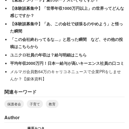
【体験談募集中】「世帯年収1000万円以上」の世界ってどんな
「役員の仕事のために自分の子供を放置することに
感じですか？
なるPTAには疑問です。（中略）役員になった日に
【体験談募集中】「あ、この会社で頑張るのやめよう」と悟っ
た瞬間
は家庭は崩壊し始めます」
「この会社終わってるな…」と思った瞬間 など、その他の投
「どうしたら無くしてもらえるの？ PTA廃止の国民
稿はこちらから
投票やって欲しい！」
ユニクロ社員の年収は？給与明細はこちら
平均年収2000万円！日本一給与が高いキーエンス社員の口コミ
なかには、「忙しくて病んで仕事辞めたよ」という人も。
メルマガ会員数64万のキャリコネニュースで企業PRをしませ
専業主婦からも「ワンオペで介護もあるし役員やるために
んか？【媒体資料】
専業やってるわけじゃないのに無報酬で時間を割くのは本
関連キーワード
当に不公平」との怒りの声が上がっています。
保護者会
子育て
教育
渋々やっている人が多いため、やらない・できない人を敵
視してしまうのも良くない特徴のひとつです。「無償だか
Author
らもめる」など、お金を払って第三者機関に委託したいと
篠原みつき