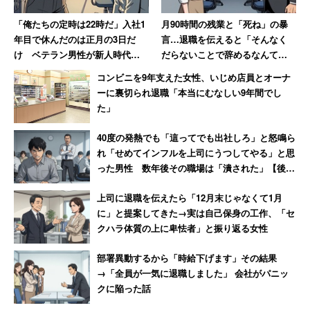
「俺たちの定時は22時だ」入社1
月90時間の残業と「死ね」の暴
年目で休んだのは正月の3日だ
言…退職を伝えると「そんなく
け ベテラン男性が新人時代に
だらないことで辞めるなんて」
目撃した“退職ドミノ”の現場
→10年後、会社は倒産
コンビニを9年支えた女性、いじめ店員とオーナ
【前編】
ーに裏切られ退職「本当にむなしい9年間でし
た」
40度の発熱でも「這ってでも出社しろ」と怒鳴ら
れ「せめてインフルを上司にうつしてやる」と思
った男性 数年後その職場は「潰された」【後
編】
上司に退職を伝えたら「12月末じゃなくて1月
に」と提案してきた→実は自己保身の工作、「セ
クハラ体質の上に卑怯者」と振り返る女性
部署異動するから「時給下げます」その結果
→「全員が一気に退職しました」 会社がパニッ
クに陥った話