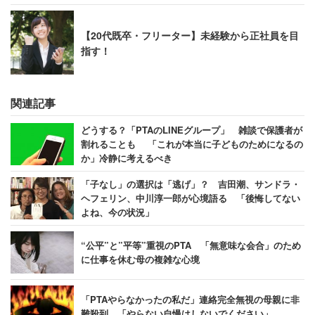
【20代既卒・フリーター】未経験から正社員を目
指す！
関連記事
どうする？「PTAのLINEグループ」 雑談で保護者が
割れることも 「これが本当に子どものためになるの
か」冷静に考えるべき
「子なし」の選択は「逃げ」？ 吉田潮、サンドラ・
ヘフェリン、中川淳一郎が心境語る 「後悔してない
よね、今の状況」
“公平”と”平等”重視のPTA 「無意味な会合」のため
に仕事を休む母の複雑な心境
「PTAやらなかったの私だ」連絡完全無視の母親に非
難殺到 「やらない自慢はしないでください」