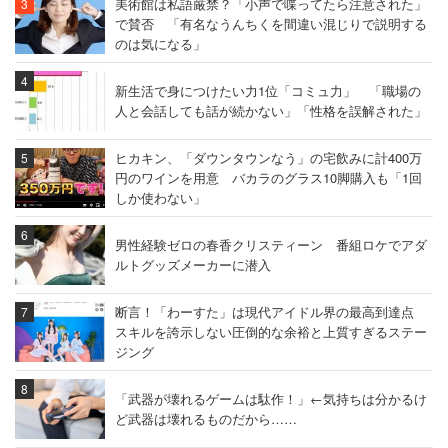
美術館は私語厳禁？「小声で喋ってたら注意された」
で賛否 「有名なうんちくを間違い混じりで説明する
のは気になる」
新生活で身につけたい力1位「コミュ力」 「職場の
人と会話しても話が続かない」「性格を誤解された」
ヒカキン、「ダウンタウンなう」の宅飲みに計400万
円のワインを用意 バカラのグラス10脚購入も「1回
しか使わない」
男性経験ゼロの春香クリスティーン 番組ロケでアダ
ルトグッズメーカーに潜入
断言！「わーすた」は現代アイドル界の最高到達点
スキルを誇示しない圧倒的な余裕と上質すぎるステー
ジング
「武器が壊れるゲームは駄作！」←気持ちは分かるけ
ど武器は壊れるものだから……