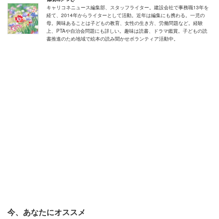
いう意見も多くありましたが、これには「誰が管理する
キャリコネニュース編集部、スタッフライター。建設会社で事務職13年を
経て、2014年からライターとして活動。近年は編集にも携わる。一児の
の?」とすかさずツッコミが入りました。
母。興味あることは子どもの教育、女性の生き方、労働問題など。経験
上、PTAや自治会問題にも詳しい。趣味は読書、ドラマ鑑賞。子どもの読
書推進のため地域で絵本の読み聞かせボランティア活動中。
「PTA自体はあっても良いが、負担をもっと
減らしたい」
一方で、「廃止には反対」というコメントもあります。
「PTA自体なくすと、子供達に弊害が出ることは明
らか。 無駄をなくし子供達が充実した学校生活を送
れる様に、親なんだから時間を割くことはしなくて
はいけないと思う」
今、あなたにオススメ