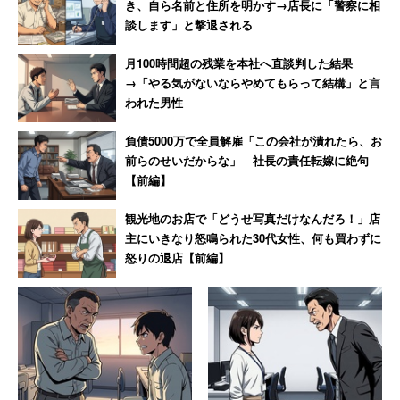
き、自ら名前と住所を明かす→店長に「警察に相
ないでしょう。
談します」と撃退される
諦めムードの中、「PTA自体はあっても良いと思うけれ
月100時間超の残業を本社へ直談判した結果
ど、役員になった時の負担をもっと減らしたい」という意
→「やる気がないならやめてもらって結構」と言
われた男性
見は多く、筆者も同感です。無報酬でも、本当に子どもの
ためになる、意味のあることなら良いのですが、親だけの
負債5000万で全員解雇「この会社が潰れたら、お
文化交流会や講演会、アナログ的な事務作業など、「仕事
前らのせいだからな」 社長の責任転嫁に絶句
【前編】
を休んでまでやらなきゃいけないこと？」と疑問が湧くこ
ともしばしばです。
観光地のお店で「どうせ写真だけなんだろ！」店
主にいきなり怒鳴られた30代女性、何も買わずに
ちなみに筆者は今年度、広報委員を担当しましたが、教頭
怒りの退店【前編】
先生がイベントの写真を即日学校ホームページにアップす
る今、紙で作る必要あるのか…と思わずにはいられませ
ん。やはり時代に合わせて変えて行く必要はあるでしょ
う。