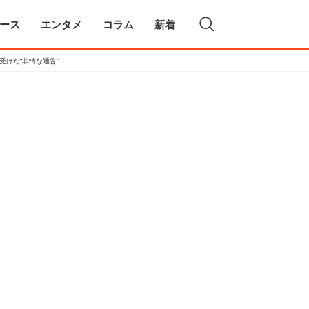
ース
エンタメ
コラム
新着
けた“非情な通告”