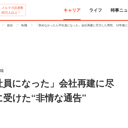
メルマガ読者数
キャリア
ライフ
時事ニュ
65万人以上！
総合
転職
「辞めなかったら平社員になった」会社再建に尽力した男性、12年後に受
職
社員になった」会社再建に尽
に受けた“非情な通告”