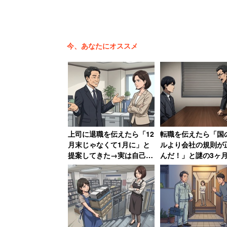
今、あなたにオススメ
上司に退職を伝えたら「12
転職を伝えたら「国
月末じゃなくて1月に」と
ルより会社の規則が
提案してきた→実は自己保
んだ！」と謎の3ヶ
身の工作、「セクハラ体質
ルで恫喝された男性
の上に卑怯者」と振り返る
後、会社は吸収合併
女性
滅