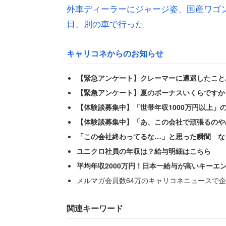
倒産の前兆は、ボーナスの大幅カットか
外車ディーラーにジャージ姿、国産ワゴン
日、別の車で行った
「ボーナスが夏1か月、冬1か月になり、
キャリコネからのお知らせ
「同業他社で破綻があり、自分の会社も
【緊急アンケート】クレーマーに遭遇したこと
まさにドミノ倒しのように状況が悪化し
【緊急アンケート】夏のボーナスいくらですか
せずに会社の再建」に努める道を選んだ
【体験談募集中】「世帯年収1000万円以上」
【体験談募集中】「あ、この会社で頑張るのや
男性らの尽力もあり、会社はどうにか持ち
「この会社終わってるな…」と思った瞬間 な
同時期に破綻した同業他社を吸収合併す
ユニクロ社員の年収は？給与明細はこちら
のは非情な通告だった。
平均年収2000万円！日本一給与が高いキーエ
メルマガ会員数64万のキャリコネニュースで企
「自分はリストラ対象になり、辞めなか
関連キーワード
再建に尽力した男性に対し、会社はリス