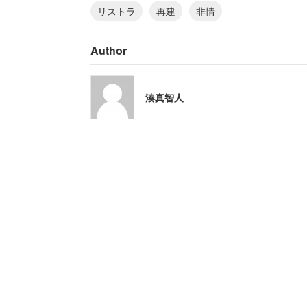
リストラ
再建
非情
のだ。しかも、その後の職場環境は屈辱
Author
「それから60歳まで5年間勤めた。上司
吸収した会社の人間や、かつての部下が
湊真智人
もあったことだろう。それでも定年まで
性は現在、保険関係の仕事をしていると