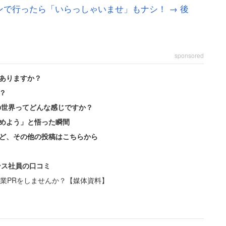
ら始まった。
で行ったら「いらっしゃいませ」もナシ！ → 後
希望退職の募集があった」
支援先に断られ、秋には破綻した」
sponsored
ありますか？
ていった。多くの社員が去っていく中、男性は「退職
？
。会社への愛着や責任感ゆえの選択だろう。
の世界ってどんな感じですか？
めよう」と悟った瞬間
直したようだ。それから12年が経過した頃、かつて
ど、その他の投稿はこちらから
ることになった。ところが、ここで男性を待っていた
ンス社員の口コミ
業PRをしませんか？【媒体資料】
ったら平社員になった」
トラを迫り、拒否すると平社員への降格を言い渡した