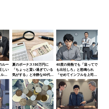
のルー
夏のボーナス150万円に
40度の発熱でも「這ってで
正しい
「ちょっと貰い過ぎている
も出社しろ」と怒鳴られ
月ルー
気がする」と冷静な40代男
「せめてインフルを上司に
→その
性、「減った時の反動が怖
うつしてやる」と思った男
され消
い」と生活水準は変えず
性 数年後その職場は「潰
された」【後編】