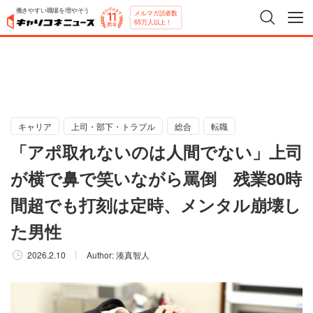
働きやすい職場を増やそう
メルマガ読者数
65万人以上！
キャリア
上司・部下・トラブル
総合
転職
「アポ取れないのは人間でない」上司
が横で鼻で笑いながら罵倒 残業80時
間超でも打刻は定時、メンタル崩壊し
た男性
2026.2.10
Author:
湊真智人