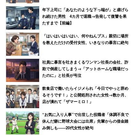
年下上司に「あなたのような下っ端が」と虐げら
れ続けた男性 4カ月で退職→告発して復讐を果
たすまで【前編】
「はいはいはいはい、何やねんブス」親切に場所
を教えただけの受付女性、いきなりの暴言に絶句
社員に暴言を吐きまくるワンマン社長の会社、詐
欺で倒産してしまう→「アットホームな職場だっ
たのに」と社長が号泣
飲食店で働いたらイジメられ「今日でやっと辞め
るそうです！」と公開処刑された女性→数か月、
店が潰れて「ザマーミロ！」
“お気に入り人事”で出世した役職者「体調不良で
休んだ癖に野球大会には出席」先輩からの借金踏
み倒しも――20代女性が絶句