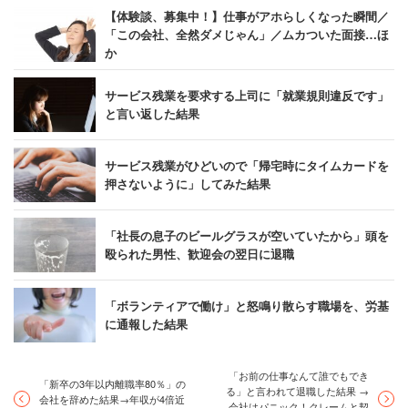
【体験談、募集中！】仕事がアホらしくなった瞬間／
「この会社、全然ダメじゃん」／ムカついた面接…ほ
か
サービス残業を要求する上司に「就業規則違反です」
と言い返した結果
サービス残業がひどいので「帰宅時にタイムカードを
押さないように」してみた結果
「社長の息子のビールグラスが空いていたから」頭を
殴られた男性、歓迎会の翌日に退職
「ボランティアで働け」と怒鳴り散らす職場を、労基
に通報した結果
「お前の仕事なんて誰でもでき
「新卒の3年以内離職率80％」の
る」と言われて退職した結果 →
会社を辞めた結果→年収が4倍近
会社はパニック！クレームと契