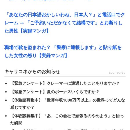
一方、この会社にはその後、因果応報とも言える結末が待
「あなたの日本語おかしいわね、日本人？」と電話口でク
っていた。
レーム → 「ご予約いただかなくて結構です」とお断りし
た男性【実録マンガ】
「事業所からの退職者が多く、ハローワークでの求人情報
が削除されました」
職場で靴を盗まれた？ 「警察に通報します」と貼り紙を
した女性の怒り【実録マンガ】
あまりの離職率の高さに、「問題あり」と見なされたのだ
ろうか。現在、男性は異業種に転職。「しっかり土日は休
キャリコネからのお知らせ
sponsored
日。残業代・休日出勤代は支給された」と良好な環境で働
【緊急アンケート】クレーマーに遭遇したことありますか？
けているようだ。
【緊急アンケート】夏のボーナスいくらですか？
【体験談募集中】「世帯年収1000万円以上」の世界ってどんな
感じですか？
【体験談募集中】「あ、この会社で頑張るのやめよう」と悟っ
た瞬間