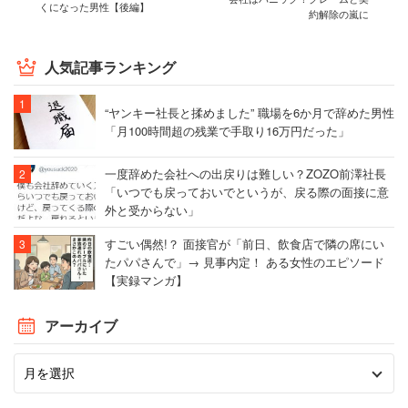
くになった男性【後編】
約解除の嵐に
人気記事ランキング
“ヤンキー社長と揉めました” 職場を6か月で辞めた男性
「月100時間超の残業で手取り16万円だった」
一度辞めた会社への出戻りは難しい？ZOZO前澤社長
「いつでも戻っておいでというが、戻る際の面接に意
外と受からない」
すごい偶然!？ 面接官が「前日、飲食店で隣の席にい
たパパさんで」→ 見事内定！ ある女性のエピソード
【実録マンガ】
アーカイブ