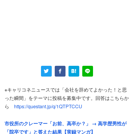
上司による中傷は、人格否定とも取れる痛烈なものだっ
た。
「常に『アポイント取れないのは人間でない』（と言われ
ていました）。上司はストレス解消で他人のテレアポトー
クを聞いて、罵倒だったり鼻で笑ったりと好き勝手三昧で
※キャリコネニュースでは「会社を辞めてよかった！と思
した」
った瞬間」をテーマに投稿を募集中です。回答はこちらか
ら
https://questant.jp/q/1QTPTCCU
立場差を利用したパワハラが公然と行われていた。こうし
た逃げ場のない環境で男性はついにメンタルに不調をきた
市役所のクレーマー「お前、高卒か？」 → 高学歴男性が
し、「自主退職」を選んだ。
「院卒です」と答えた結果【実録マンガ】