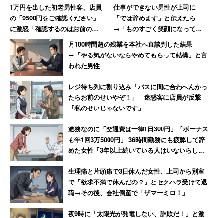
1万円を出した初老男性客、店員
仕事ができない男性が上司に
の「9500円をご確認ください」
「では辞めます」と伝えたら
に激怒「確認するのはお前の仕
→「ものすごく笑顔になって、
事だろ!」→妻には頭が上がらず
その場で退職届を書かされまし
月100時間超の残業を本社へ直談判した結果
大人しくなる
た」
→「やる気がないならやめてもらって結構」と言
われた男性
レジ待ち列に割り込み「バスに間に合わへんかっ
たらお前のせいやぞ！」 迷惑客に店員が反撃
「私のせいじゃないです」
激務なのに「交通費は一律1日300円」「ボーナス
も年1回3万5000円」 36時間勤務にも疲弊して辞
めた女性「3年以上続いている人はいないらし
い」
生理痛と片頭痛で3日休んだ女性、上司から別室
で「欲求不満で休んだの？」とセクハラ受けて退
職→その後、会社倒産で「ザマーミロ！」
夜9時に「太陽光が発電しない、詐欺だ！」と激