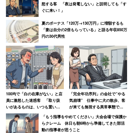
怒する客 「夜は発電しない」と説明しても「す
ぐに来い！」
夏のボーナス「120万→130万円」に増額するも
「妻は自分の2倍もらっている」と語る年収850万
円の30代男性
100均で「白の在庫がない」と店
「完全年功序列」の会社で”やる
員に激怒した迷惑客 「取り扱
気崩壊” 仕事中に犬の散歩、客
いがあるものは、いつも置いと
が来ても無視する異常事態で
け」と主張 → 後日「近所で有名
「若い社員が毎年辞めていきま
「もう指導をやめてください」大会会場で保護か
なクレーマー」と判明
す」
らクレーム 休日も朝6時から準備してきた部活
動の指導者が思うこと