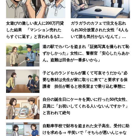
女遊びの激しい友人に200万円貸
ガラガラのカフェで注文を忘れ
した結果 「マンション売れた
られ30分放置された女性「4人も
らすぐに返す」と言われるも20
いて誰も気付かないなんて」
年間踏み倒され続ける→絶縁
→「絶対その店には行かない」
道の駅でカバンを盗まれ「証拠写真を撮られて恥
ずかしかった」女性に、警察官「安心したらあか
ん。盗難は田舎が一番多いから」
子どものランドセルが重くて可哀そうだから“必
要な教材は先生が家に取りに来て”と要求する保
護者 担任が断ると校長室まで乗り込む事態に
自分の誕生日にケーキを買いに行った50代女性、
店員に「お祝いしてくれる人いないんですか？」
と言われて絶句
自動車学校で財布を盗まれた女子高生、受付に助
けを求める→ 半笑いで「そちらが悪いんじゃな