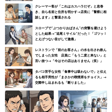
クレーマー客が「これはカスハラだぞ」と息巻
き、自ら名前と住所を明かす→店長に「警察に相
談します」と撃退される
スロープで”ぶつかりおばさん”の突撃を避けよう
とした結果→”追尾ミサイル”だった！「ゴツッ！
とえげつない音がして激痛」
レストランで「前のお客さん」の水を出され飲ん
でしまった女性 店員に「もう二度と来ない」と
言い放つ→「今はその店はありません（笑）」
タバコ苦手な女性「食事中は吸わないで」と伝え
るも相手男性が「まさかの喫煙席をチョイス」→
交際申し込まれるも「断りました」