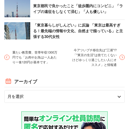
東京都民で良かったこと「徒歩圏内にコンビニ」「ラ
イブの遠征をしなくて済む」「人も優しい」
「東京暮らしがしんどい」に反論 「東京は最高すぎ
る！最先端の情報や文化、自然まで揃っている」と主
張する30代女性
今アツいプチ移住先は"三浦"!?
重たい教育費、世帯年収1300万
「"東京の生活"は捨てたくない
円でも「お肉やお魚は一人あた
けどゆっくり過ごしたい人にオ
り一食120円が基本です」
ススメ」と情報通
アーカイブ