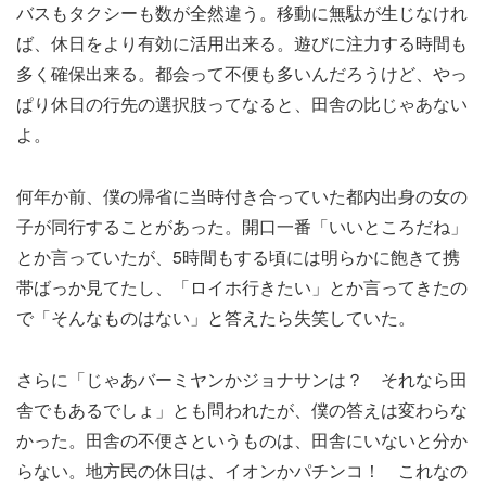
バスもタクシーも数が全然違う。移動に無駄が生じなけれ
ば、休日をより有効に活用出来る。遊びに注力する時間も
多く確保出来る。都会って不便も多いんだろうけど、やっ
ぱり休日の行先の選択肢ってなると、田舎の比じゃあない
よ。
何年か前、僕の帰省に当時付き合っていた都内出身の女の
子が同行することがあった。開口一番「いいところだね」
とか言っていたが、5時間もする頃には明らかに飽きて携
帯ばっか見てたし、「ロイホ行きたい」とか言ってきたの
で「そんなものはない」と答えたら失笑していた。
さらに「じゃあバーミヤンかジョナサンは？ それなら田
舎でもあるでしょ」とも問われたが、僕の答えは変わらな
かった。田舎の不便さというものは、田舎にいないと分か
らない。地方民の休日は、イオンかパチンコ！ これなの