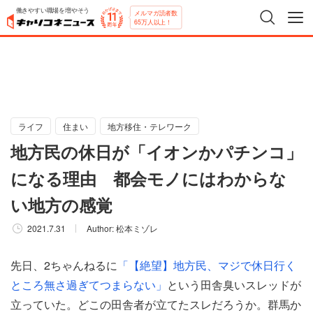
働きやすい職場を増やそう
メルマガ読者数
65万人以上！
ライフ
住まい
地方移住・テレワーク
地方民の休日が「イオンかパチンコ」
になる理由 都会モノにはわからな
い地方の感覚
2021.7.31
Author:
松本ミゾレ
先日、2ちゃんねるに
「【絶望】地方民、マジで休日行く
ところ無さ過ぎてつまらない」
という田舎臭いスレッドが
立っていた。どこの田舎者が立てたスレだろうか。群馬か