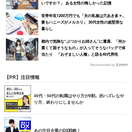
いですか？」 ある女性の悔しかった記憶
世帯年収1200万円でも「夫の私服は穴あき多々。
妻もハニーズがメルカリ」 30代女性の超堅実な
暮らし
都内で危険な“ぶつかりお姉さん”に遭遇、「何か
重くて固そうなもの」が入ってそうなバッグで体
当たり 「おぞましい人種」と語る40代男性
Recommended by
【PR】注目情報
40代・50代の転職はやり方が9割。的ハズレなや
り方、終わりにしませんか
あの注目企業のDX戦略！