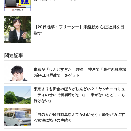
【20代既卒・フリーター】未経験から正社員を目
指す！
関連記事
東京が「しんどすぎた」男性 神戸で「庭付き駐車場
3台4LDK戸建て」をゲット
東京よりも田舎のほうがしんどい？「ヤンキーコミュ
ニティのせいで居場所がない」「車がないとどこにも
行けない」
「男の人が軽自動車なんてかわいそう」軽をバカにす
る女性に怒りの声続々