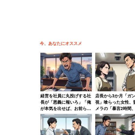
それでも、歯医者に行けないレベルとい
は全くない」とこぼし、「学費と医療に
今、あなたにオススメ
東京都の40代女性（サービス業/世帯年収
買えますが、お肉、お魚は一人あたり1食
この家庭でも、負担感が大きいのは教育
「医療系私立大学に通う娘と私立高校２
経営を社員に丸投げする社
店長から3か月「ガ
関連の）補助が全くなく不公平感ハンパ
長が「恩義に報いろ」「俺
視」喰らった女性、
め「私（母親）が志望理由を書いて（奨
が本気を出せば、お前らは
メラの「暴言2時間
居場所がなくなる」発言
車破壊」の証拠で反撃
っているそうだ。
激怒した男性、社長を罵倒
店長はクビ、その後
して退職【後編】
れる