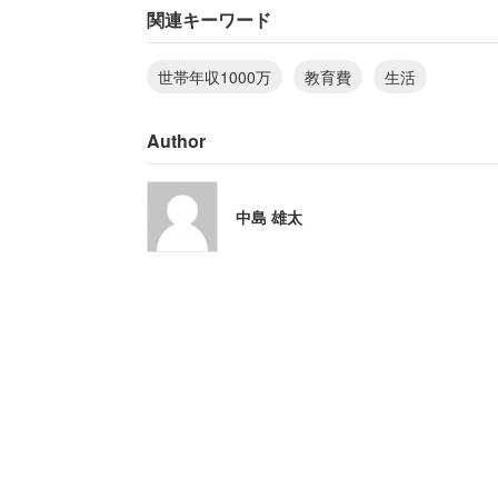
関連キーワード
「私立大学3年生、私立高校3年
世帯年収1000万
教育費
生活
す。高校無償化はもちろん対象
Author
学校卒業までの医療控除も受け
ない。来年は大学生が2人にな
中島 雄太
すでに、あちこちで節約を頑張っている
「外食は記念日のみ、旅行など
健康管理など、子供にお金が出
にも行かれない。毎日の食事の
めて出費を抑えている」