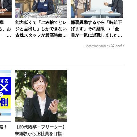
せると老後の蓄えができない」
雇
能力低くて「ごみ捨てとレ
部署異動するから「時給下
ら、お
ジと品出し」しかできない
げます」その結果 →「全
」 社
古株スタッフが最高時給
員が一気に退職しました」
00万円）は、夫婦子どもの3人暮らし。「（子どもが）
【前
1200円で絶望、時給が25
会社がパニックに陥った話
働いていますが、余裕はありません」という。女性は
Recommended by
円低い女性のやる気は消滅
くらいに」なれば、と話していた。
1400万円）は、フルタイムで夫婦共働きをしながら子ど
る。「今は子どもが小さいので教育費はあまりかかり
3人目の大学在学中に夫婦ともに60歳を超えてしま
大学にいかせると老後の蓄えができない」と、将来の
略！
【20代既卒・フリーター】
未経験から正社員を目指