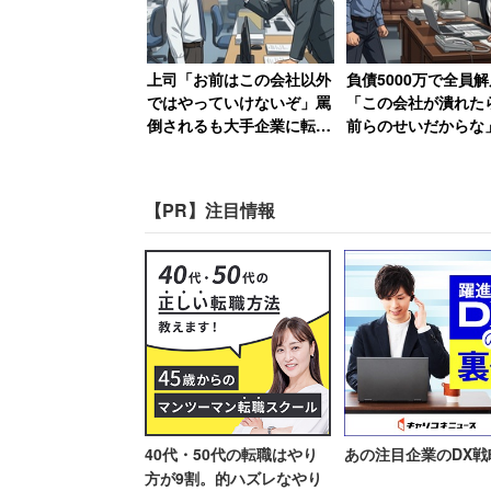
「3人を私立大学にいか
上司「お前はこの会社以外
負債5000万で全員解
ではやっていけないぞ」罵
「この会社が潰れた
倒されるも大手企業に転職
前らのせいだからな
千葉県の40代女性（小売業/世帯年収13
した30代男性 一方上司は
長の責任転嫁に絶句
大きくなり、教育費がかかるので、私も
転職先を「1年足らず」で
編】
退職
「（扶養控除のハードルが）年収200万
【PR】注目情報
神奈川県の40代女性（IT関連/世帯年収
も3人（小1、年中、1歳）と暮らしてい
ませんが、平均より遅く産んでいるため、
う」「現在の世帯年収では、3人を私立
不安を語っていた。
40代・50代の転職はやり
あの注目企業のDX戦
※アンケート概要
方が9割。的ハズレなやり