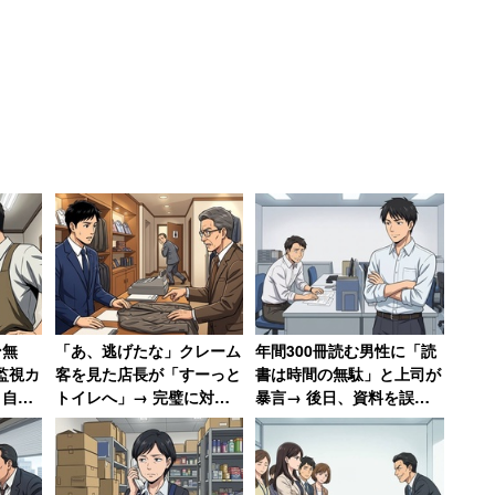
うのは不安だ。女性は「税金をいっぱい納めても恩恵
関しては所得制限は撤廃すべき」と語っていた。
1100万円）も、「（食材について）食べたい小物は
120円が目安」と語る。
費だという。
年の息子がいます。他の方も言っていますが、（教育
ン無
「あ、逃げたな」クレーム
年間300冊読む男性に「読
ないです」と女性。娘や息子の奨学金をゲットするた
監視カ
客を見た店長が「すーっと
書は時間の無駄」と上司が
学金に）応募」するという、微妙なことになってしま
、自転
トイレへ」→ 完璧に対応
暴言→ 後日、資料を誤読
 →
した男性、店長の“ニヤニ
した上司に「時間の無駄で
店も潰
ヤ”に呆れ果てる
すもんね！」と皮肉を放つ