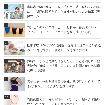
喫煙者が隣に引越してきて「布団一式、全部タバコ臭
に」 我慢の限界を迎えた女性が動いてみた結果【実
録マンガ】
コンビニのアイスコーヒー、どれが一番美味しい？
セブン、ローソン、ファミマを飲み比べてみた
世帯年収1150万の50代男性、食費は夫婦二人で外食込
み「10万円程度」 住宅ローンもすでに終了
お店で「どうせ写真だけなんだろ！」と怒鳴られ、観
光協会に通報した結果 口コミには外国人からの悲痛
な声も【後編】
ぽっちゃり体型＆筋肉質の女性、駅で肩タックルして
きた“ぶつかりおじさん”を跳ね返す
恐怖の隣人！「夫の留守中、ピンポンも鳴らさず敷地
に入ってきて……」ある主婦のエピソード