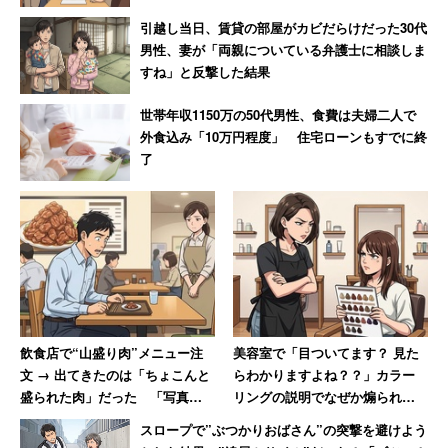
引越し当日、賃貸の部屋がカビだらけだった30代
男性、妻が「両親についている弁護士に相談しま
すね」と反撃した結果
世帯年収1150万の50代男性、食費は夫婦二人で
外食込み「10万円程度」 住宅ローンもすでに終
了
飲食店で“山盛り肉”メニュー注
美容室で「目ついてます？ 見た
文 → 出てきたのは「ちょこんと
らわかりますよね？？」カラー
盛られた肉」だった 「写真通
リングの説明でなぜか煽られた
りに盛って下さい」と猛抗議し
女性 30年後も思い出す苦い記
スロープで”ぶつかりおばさん”の突撃を避けよう
た30代男性
憶