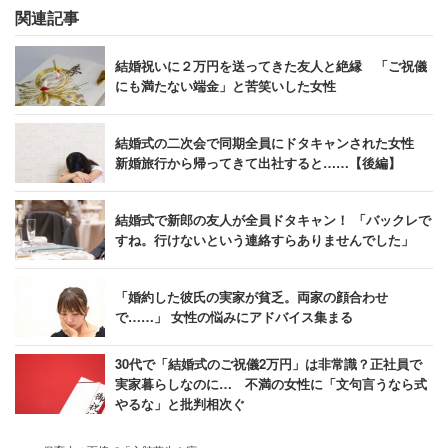
関連記事
結婚祝いに２万円を送ってきた友人と絶縁 「ご祝儀
にも満たない端金」と苦笑いした女性
結婚式の二次会で同期全員にドタキャンされた女性
新婚旅行から帰ってきて出社すると……【後編】
結婚式で新郎の友人が全員ドタキャン！ 「バックレで
すね。行けないという連絡すらありませんでした」
「婚約した彼氏の実家が貧乏。両家の顔合わせ
で……」 女性の悩みにアドバイス集まる
30代で「結婚式のご祝儀2万円」は非常識？正社員で
実家暮らしなのに… 不満の女性に「文句言うなら式
やるな」と批判相次ぐ