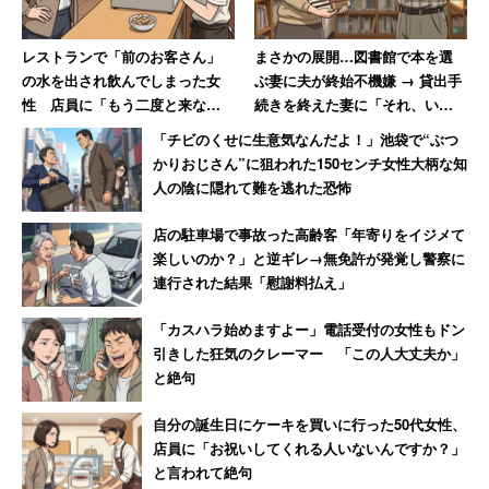
レストランで「前のお客さん」
まさかの展開…図書館で本を選
の水を出され飲んでしまった女
ぶ妻に夫が終始不機嫌 → 貸出手
性 店員に「もう二度と来な
続きを終えた妻に「それ、いく
い」と言い放つ→「今はその店
らしたんや」
「チビのくせに生意気なんだよ！」池袋で“ぶつ
はありません（笑）」
かりおじさん”に狙われた150センチ女性大柄な知
人の陰に隠れて難を逃れた恐怖
店の駐車場で事故った高齢客「年寄りをイジメて
楽しいのか？」と逆ギレ→無免許が発覚し警察に
連行された結果「慰謝料払え」
「カスハラ始めますよー」電話受付の女性もドン
引きした狂気のクレーマー 「この人大丈夫か」
と絶句
自分の誕生日にケーキを買いに行った50代女性、
店員に「お祝いしてくれる人いないんですか？」
と言われて絶句