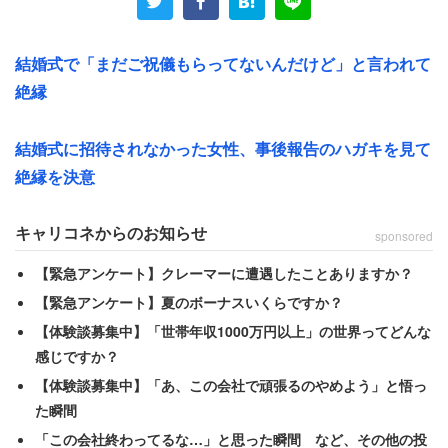
しておくから」と軽い言葉をかけられたそう。
当時のやるせなさをこう綴った。
結婚式で「まだご祝儀もらってないんだけど」と言われて
絶縁
「式が始まり『新郎新婦へ贈り物がある方はどうぞこちら
へ』とアナウンスが始まり続々と新婦の友人が贈り物を渡
結婚式に招待されなかった女性、事後報告のハガキを見て
しているのに、私とその友人は着席したまま。用意したの
絶縁を決意
に恥ずかしい思いをしたのは忘れられません」
キャリコネからのお知らせ
sponsored
また、宮城県の40代前半の女性（事務・管理／年収400万
【緊急アンケート】クレーマーに遭遇したことありますか？
円）は自身の結婚式で、ご祝儀をめぐって不快な思いをし
【緊急アンケート】夏のボーナスいくらですか？
たそう。マナー違反だと感じた相手は「旦那の友達」。結
【体験談募集中】「世帯年収1000万円以上」の世界ってどんな
婚式に遅れてきた挙句、「受付がいなかったからご祝儀を
感じですか？
渡せなかった」と言ってきたそう。それなら式のあとで渡
【体験談募集中】「あ、この会社で頑張るのやめよう」と悟っ
せばいいが、
た瞬間
「この会社終わってるな…」と思った瞬間 など、その他の投