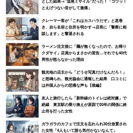
とした結果→”追尾ミサイル”だった！「ゴツッ！
とえげつない音がして激痛」
クレーマー客が「これはカスハラだぞ」と息巻
き、自ら名前と住所を明かす→店長に「警察に相
談します」と撃退される
ラーメン注文後に「麺が無くなったので、お帰り
クダサイ」店員からまさかの宣告…それでも40代
男性が怒らなかった理由
観光地の店主から「どうせ写真だけなんだろ！」
と怒鳴られ、観光協会に通報した結果 口コミに
は外国人からの悲痛な声も【後編】
友人と旅行したら「新幹線のトイレは絶対嫌」で
絶縁 東京駅の乗り換えが原因で20年の関係に終
止符を打った女性
ガラガラのカフェで注文を忘れられ30分放置され
た女性「4人もいて誰も気付かないなんて」