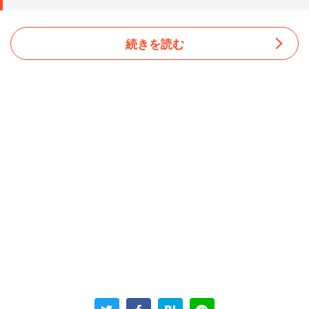
続きを読む
結婚式当日、友人はそのお祝いの品を持ってくるのを忘れ
たのだ。重大なミスにもかかわらず「悪びれた様子」はな
く、「忘れ物を取りに帰る」わけでもない友人。「後日渡