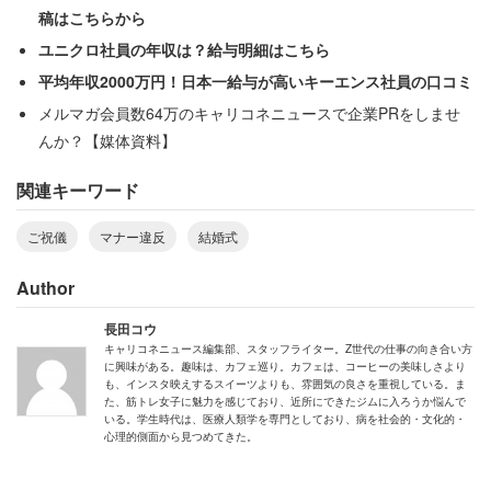
「その後お車代を渡してもご祝儀は、いただきませんでし
稿はこちらから
た」
ユニクロ社員の年収は？給与明細はこちら
平均年収2000万円！日本一給与が高いキーエンス社員の口コミ
というから「ご祝儀を渡せなかった」のではなく渡す気が
メルマガ会員数64万のキャリコネニュースで企業PRをしませ
なかったようだ。
んか？【媒体資料】
関連キーワード
ご祝儀
マナー違反
結婚式
Author
長田コウ
キャリコネニュース編集部、スタッフライター。Z世代の仕事の向き合い方
に興味がある。趣味は、カフェ巡り。カフェは、コーヒーの美味しさより
も、インスタ映えするスイーツよりも、雰囲気の良さを重視している。ま
た、筋トレ女子に魅力を感じており、近所にできたジムに入ろうか悩んで
いる。学生時代は、医療人類学を専門としており、病を社会的・文化的・
心理的側面から見つめてきた。