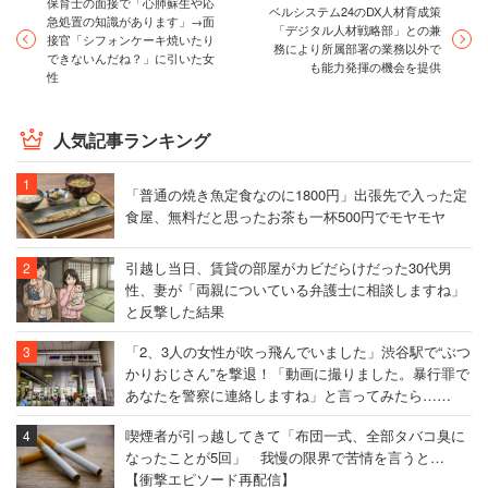
保育士の面接で「心肺蘇生や応
ベルシステム24のDX人材育成策
急処置の知識があります」→面
「デジタル人材戦略部」との兼
接官「シフォンケーキ焼いたり
務により所属部署の業務以外で
できないんだね？」に引いた女
も能力発揮の機会を提供
性
人気記事ランキング
「普通の焼き魚定食なのに1800円」出張先で入った定
食屋、無料だと思ったお茶も一杯500円でモヤモヤ
引越し当日、賃貸の部屋がカビだらけだった30代男
性、妻が「両親についている弁護士に相談しますね」
と反撃した結果
「2、3人の女性が吹っ飛んでいました」渋谷駅で“ぶつ
かりおじさん”を撃退！「動画に撮りました。暴行罪で
あなたを警察に連絡しますね」と言ってみたら……
喫煙者が引っ越してきて「布団一式、全部タバコ臭に
なったことが5回」 我慢の限界で苦情を言うと…
【衝撃エピソード再配信】