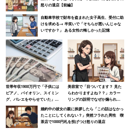
ファミマカフェは、他に比べて「ドーン」と強い苦みと甘
怒りの退店【前編】
みを感じた。酸味も比較的強く、後味もスモーキーで口中
自動車学校で財布を盗まれた女子高生、受付に助
が一気にコーヒーの世界に持って行かれる。
けを求める→ 半笑いで「そちらが悪いんじゃな
いですか？」 ある女性の悔しかった記憶
自分なら気分転換でさっぱりしたいときや、濃い目の味付
けの食事をした後、口の中をリフレッシュしたいときに
は、ファミマカフェを選ぶと思う。（なお、ファミマには
「エチオピア・モカ」という華やか系のアイスコーヒーも
用意されていたが、価格帯が違ってちょっと高かったので
今回は買わなかった）。
世帯年収1900万円で「子供には
美容室で「目ついてます？ 見た
ピアノ、バイオリン、スイミン
らわかりますよね？？」カラー
全体的な感想
グ、バレエをやらせていた」と
リングの説明でなぜか煽られた
語る50代女性
女性 30年後も思い出す苦い記
婚約中の彼女の親に挨拶したら「この話はなかっ
憶
たことにしてくれない？」突然フラれた男性 喫
筆者はコーヒーを毎日淹れて飲んでいるし、外出時には大
茶店で1000円札を投げつけ怒りの退店
手チェーン店のコーヒーもよく飲んでいるが、今回試した