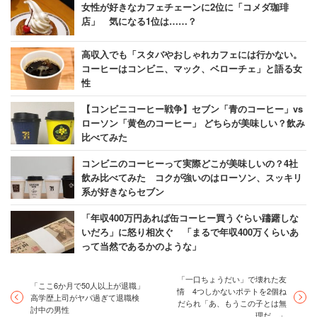
女性が好きなカフェチェーンに2位に「コメダ珈琲
店」 気になる1位は……？
高収入でも「スタバやおしゃれカフェには行かない。
コーヒーはコンビニ、マック、ベローチェ」と語る女
性
【コンビニコーヒー戦争】セブン「青のコーヒー」vs
ローソン「黄色のコーヒー」 どちらが美味しい？飲み
比べてみた
コンビニのコーヒーって実際どこが美味しいの？4社
飲み比べてみた コクが強いのはローソン、スッキリ
系が好きならセブン
「年収400万円あれば缶コーヒー買うぐらい躊躇しな
いだろ」に怒り相次ぐ 「まるで年収400万くらいあ
って当然であるかのような」
「一口ちょうだい」で壊れた友
「ここ6か月で50人以上が退職」
情 4つしかないポテトを2個ね
高学歴上司がヤバ過ぎて退職検
だられ「あ、もうこの子とは無
討中の男性
理だ…」