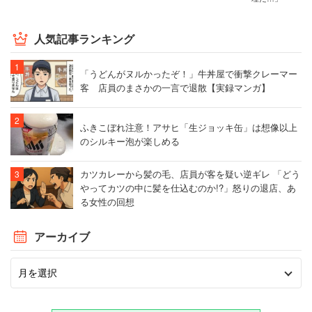
人気記事ランキング
「うどんがヌルかったぞ！」牛丼屋で衝撃クレーマー
客 店員のまさかの一言で退散【実録マンガ】
ふきこぼれ注意！アサヒ「生ジョッキ缶」は想像以上
のシルキー泡が楽しめる
カツカレーから髪の毛、店員が客を疑い逆ギレ 「どう
やってカツの中に髪を仕込むのか!?」怒りの退店、あ
る女性の回想
アーカイブ