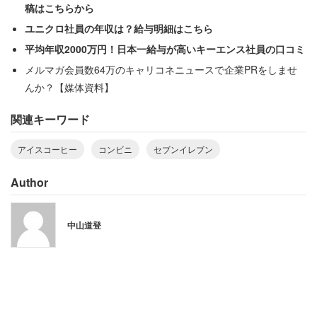
稿はこちらから
ユニクロ社員の年収は？給与明細はこちら
平均年収2000万円！日本一給与が高いキーエンス社員の口コミ
セブンカフェは口に含んだ瞬間、特徴的なナッティな香り
メルマガ会員数64万のキャリコネニュースで企業PRをしませ
がひろがる。「セブンカフェの味といえばこれ」という安
んか？【媒体資料】
心感がある。他に比べると香りが強めなため、好みがわか
関連キーワード
れるポイントではあるし、毎日これだけだと飽きるかもし
れない。甘みや酸味、苦みはこの後に飲んだファミマとロ
アイスコーヒー
コンビニ
セブンイレブン
ーソンの中間ぐらいの印象だった。
Author
ローソン（マチカフェ）
中山道登