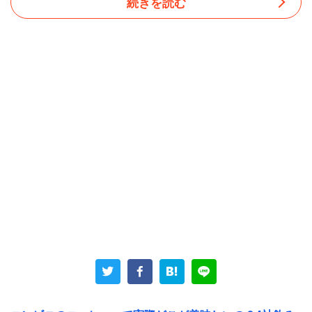
続きを読む
そんなことでセブン、ローソン、ファミマをサクサク回っ
て「アイスコーヒー」を買ってきた。今回3社で値段が完
全に揃えてあることに、改めて気づいた。
3社とも最小サイズが120円（税込み）だ。ただ、そのひ
とつ上のサイズは、セブン（L）とファミマ（M）が210円