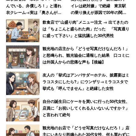
クゴクと飲みたいときには、これがベストだと思った。
んでいる、弁償しろ！」と濡れ
イレは絶対嫌」で絶縁 東京駅
衣クレーム→実は「奥さんが買
の乗り換えが原因で20年の関係
い物に出てぶつけた」、真相判
に終止符を打った女性
飲食店で“山盛り肉”メニュー注文 → 出てきたの
ファミマカフェ
明も謝罪なし
は「ちょこんと盛られた肉」だった 「写真通り
に盛って下さい」と猛抗議した30代男性
観光地の店主から「どうせ写真だけなんだろ！」
と怒鳴られ、観光協会に通報した結果 口コミに
は外国人からの悲痛な声も【後編】
友人の「挙式はアンバサダーホテル、披露宴はミ
ラコスタにしたら?」にウンザリ→ミラコスタで
挙式も「呼んでません」と絶縁した女性
自分の誕生日にケーキを買いに行った50代女性、
店員に「お祝いしてくれる人いないんですか？」
と言われて絶句
観光地のお店で「どうせ写真だけなんだろ！」店
主にいきなり怒鳴られた30代女性、何も買わずに