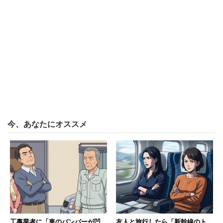
ローソンのマチカフェはひと口めからスッキリ、あっさり
今、あなたにオススメ
しているなと感じた。コーヒーの香りや甘みは十分ある。
2023年5月のリニューアル時には「コク深くなった」と強
調されまくっていたのだが、正直そこまででもないと感じ
た。
酸味は比較的少なく、やはり飲みやすさが際立つ。シンプ
ルに喉を潤したいときや食事タイムのお供などで、量をゴ
工事業者に「車のバンパーが凹
友人と旅行したら「新幹線のト