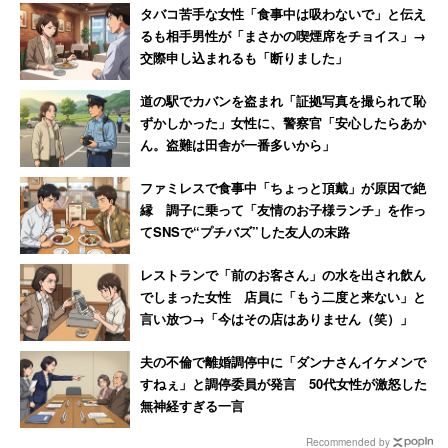
3社のアイスコーヒーは十分に美味しかった。円安で食品
タバコ苦手な女性「食事中は吸わないで」と伝え
るも相手男性が「まさかの喫煙席をチョイス」→
の値段が上がっている中でこれが120円で手軽に手に入れ
交際申し込まれるも「断りました」
られるのには、大手の資本力を感じざるを得ない。優劣は
感じず、そのときの気分に応じて選ぶ商品を変えるのがよ
道の駅でカバンを盗まれ「証拠写真を撮られて恥
ずかしかった」女性に、警察官「安心したらあか
さそうだと感じた。
ん。盗難は田舎が一番多いから」
ファミレスで食事中「ちょっと頂戴」が原因で絶
縁 調子に乗って「友情のお子様ランチ」を作っ
てSNSで“プチバズ”した友人の末路
レストランで「前のお客さん」の水を出され飲ん
でしまった女性 店員に「もう二度と来ない」と
言い放つ→「今はその店はありません（笑）」
夫の不倫で離婚調停中に「ダンナさんイケメンで
すねぇ」と調停委員が発言 50代女性が激怒した
無神経すぎる一言
Recommended by