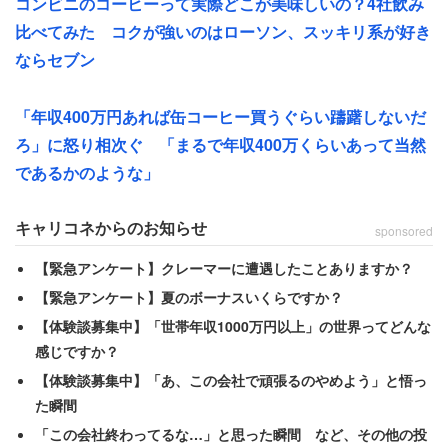
コンビニのコーヒーって実際どこが美味しいの？4社飲み
（税込み）、ローソン（M）は220円（税込み）となって
比べてみた コクが強いのはローソン、スッキリ系が好き
いる。今回は、ひとつ上のサイズを3つ購入した。飲み比
ならセブン
べてみると、それぞれかなり違う特徴があった。
「年収400万円あれば缶コーヒー買うぐらい躊躇しないだ
ろ」に怒り相次ぐ 「まるで年収400万くらいあって当然
セブンカフェ
であるかのような」
キャリコネからのお知らせ
sponsored
【緊急アンケート】クレーマーに遭遇したことありますか？
【緊急アンケート】夏のボーナスいくらですか？
【体験談募集中】「世帯年収1000万円以上」の世界ってどんな
感じですか？
【体験談募集中】「あ、この会社で頑張るのやめよう」と悟っ
た瞬間
「この会社終わってるな…」と思った瞬間 など、その他の投