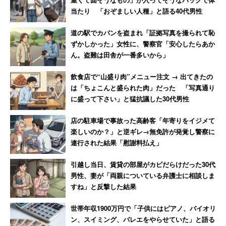
当たり 「おぞましい人種」と語る40代男性
道の駅でカバンを盗まれ「証拠写真を撮られて恥
ずかしかった」女性に、警察官「安心したらあか
ん。盗難は田舎が一番多いから」
飲食店で“山盛り肉”メニュー注文 → 出てきたの
は「ちょこんと盛られた肉」だった 「写真通り
に盛って下さい」と猛抗議した30代男性
店の駐車場で事故った高齢客「年寄りをイジメて
楽しいのか？」と逆ギレ→無免許が発覚し警察に
連行された結果「慰謝料払え」
引越し当日、賃貸の部屋がカビだらけだった30代
男性、妻が「両親についている弁護士に相談しま
すね」と反撃した結果
世帯年収1900万円で「子供にはピアノ、バイオリ
ン、スイミング、バレエをやらせていた」と語る