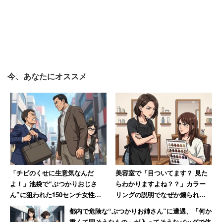
今、あなたにオススメ
「チビのくせに生意気なんだ
美容室で「目ついてます？ 見た
よ！」池袋で“ぶつかりおじさ
らわかりますよね？？」カラー
ん”に狙われた150センチ女性大
リングの説明でなぜか煽られた
柄な知人の陰に隠れて難を逃れ
女性 30年後も思い出す苦い記
都内で危険な“ぶつかりお姉さん”に遭遇、「何か
た恐怖
憶
重くて固そうなもの」が入ってそうなバッグで体