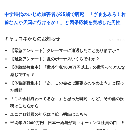
もせず逆におじさんがよろけていました」
「ついつい『何してんの？』と言ってしまったのですが、
中学時代のいじめ加害者が35歳で病死 「ざまあみろ！お
おじさんは何も言わずに逃げてしまいました」
前なんか天国に行けるか！」と因果応報を実感した男性
体格の良い女性の前では、“ぶつかりおじさん”もあえなく
キャリコネからのお知らせ
sponsored
撃沈した。ただ、今回の対処法について少し後悔が残って
【緊急アンケート】クレーマーに遭遇したことありますか？
いるようだ。
【緊急アンケート】夏のボーナスいくらですか？
【体験談募集中】「世帯年収1000万円以上」の世界ってどんな
「SNSや芸人さんのネタで見るような追い詰め方をすれば
感じですか？
よかったと、残念に思っています…」
【体験談募集中】「あ、この会社で頑張るのやめよう」と悟っ
た瞬間
しかし極端なやり方で追い詰めれば逆上して何をされるか
「この会社終わってるな…」と思った瞬間 など、その他の投
分からない。無事で済んで何よりと思うにとどめた方がい
稿はこちらから
いのではないだろうか。
ユニクロ社員の年収は？給与明細はこちら
平均年収2000万円！日本一給与が高いキーエンス社員の口コミ