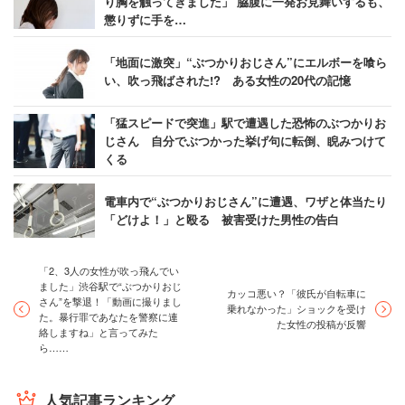
り胸を触ってきました」 脇腹に一発お見舞いするも、
懲りずに手を…
「地面に激突」“ぶつかりおじさん”にエルボーを喰ら
い、吹っ飛ばされた!? ある女性の20代の記憶
「猛スピードで突進」駅で遭遇した恐怖のぶつかりお
じさん 自分でぶつかった挙げ句に転倒、睨みつけて
くる
電車内で“ぶつかりおじさん”に遭遇、ワザと体当たり
「どけよ！」と殴る 被害受けた男性の告白
「2、3人の女性が吹っ飛んでい
ました」渋谷駅で“ぶつかりおじ
カッコ悪い？「彼氏が自転車に
さん”を撃退！「動画に撮りまし
乗れなかった」ショックを受け
た。暴行罪であなたを警察に連
た女性の投稿が反響
絡しますね」と言ってみた
ら……
人気記事ランキング