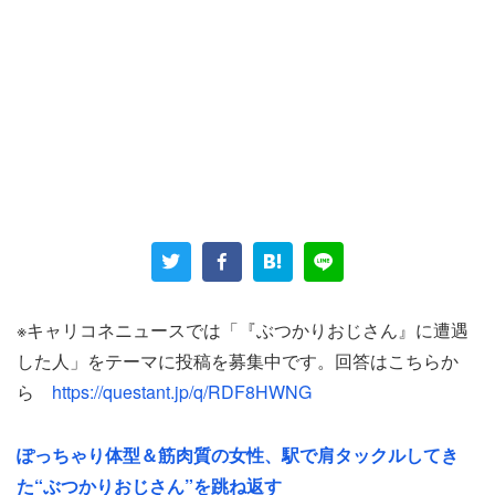
千葉県の40代女性からも被害エピソードが寄せられた。
「最寄りの比較的大きな駅」で改札を通り、人流に乗りな
がらゆっくり進んでいた時だった。
「斜めに突っ切ってきたおじさんに思い切りぶつかられま
した」
※キャリコネニュースでは「『ぶつかりおじさん』に遭遇
した人」をテーマに投稿を募集中です。回答はこちらか
しかしその突進は女性には効かなかったようだ。
ら
https://questant.jp/q/RDF8HWNG
「けれど私は人より太っているし（笑）高校時代は女子サ
ぽっちゃり体型＆筋肉質の女性、駅で肩タックルしてき
ッカーをやっていたこともあって、ぶつかられてもびくと
た“ぶつかりおじさん”を跳ね返す