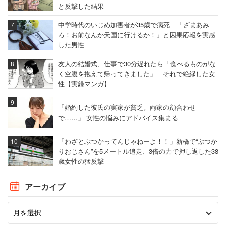
と反撃した結果
中学時代のいじめ加害者が35歳で病死 「ざまあみ
ろ！お前なんか天国に行けるか！」と因果応報を実感
した男性
友人の結婚式、仕事で30分遅れたら「食べるものがな
く空腹を抱えて帰ってきました」 それで絶縁した女
性【実録マンガ】
「婚約した彼氏の実家が貧乏。両家の顔合わせ
で……」 女性の悩みにアドバイス集まる
「わざとぶつかってんじゃねーよ！！」新橋で“ぶつか
りおじさん”を5メートル追走、3倍の力で押し返した38
歳女性の猛反撃
アーカイブ