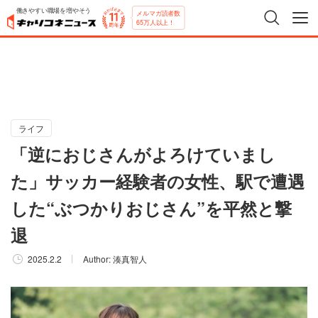
働きやすい職場を増やそう
メルマガ読者数
65万人以上！
ライフ
「逆におじさんがよろけていまし
た」サッカー経験者の女性、駅で遭遇
した“ぶつかりおじさん”を平然と撃
退
2025.2.2
Author:
湊真智人