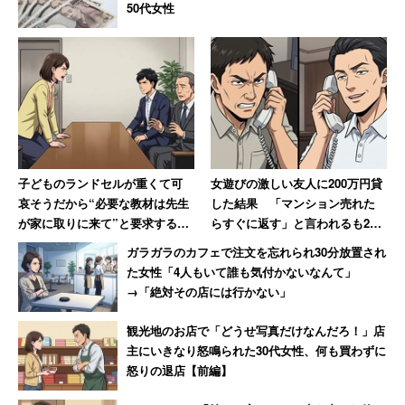
50代女性
子どものランドセルが重くて可
女遊びの激しい友人に200万円貸
哀そうだから“必要な教材は先生
した結果 「マンション売れた
が家に取りに来て”と要求する保
らすぐに返す」と言われるも20
護者 担任が断ると校長室まで
年間踏み倒され続ける→絶縁
ガラガラのカフェで注文を忘れられ30分放置され
乗り込む事態に
た女性「4人もいて誰も気付かないなんて」
→「絶対その店には行かない」
観光地のお店で「どうせ写真だけなんだろ！」店
主にいきなり怒鳴られた30代女性、何も買わずに
怒りの退店【前編】