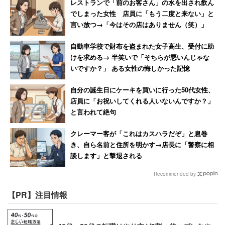
レストランで「前のお客さん」の水を出され飲ん
でしまった女性 店員に「もう二度と来ない」と
言い放つ→「今はその店はありません（笑）」
自動車学校で財布を盗まれた女子高生、受付に助
けを求める→ 半笑いで「そちらが悪いんじゃな
いですか？」 ある女性の悔しかった記憶
自分の誕生日にケーキを買いに行った50代女性、
店員に「お祝いしてくれる人いないんですか？」
と言われて絶句
クレーマー客が「これはカスハラだぞ」と息巻
き、自ら名前と住所を明かす→店長に「警察に相
談します」と撃退される
Recommended by
【PR】注目情報