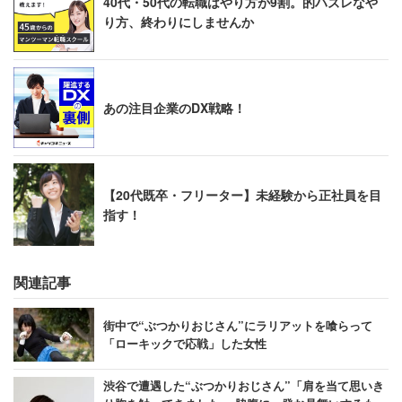
40代・50代の転職はやり方が9割。的ハズレなや
り方、終わりにしませんか
あの注目企業のDX戦略！
【20代既卒・フリーター】未経験から正社員を目
指す！
関連記事
街中で“ぶつかりおじさん”にラリアットを喰らって
「ローキックで応戦」した女性
渋谷で遭遇した“ぶつかりおじさん”「肩を当て思いき