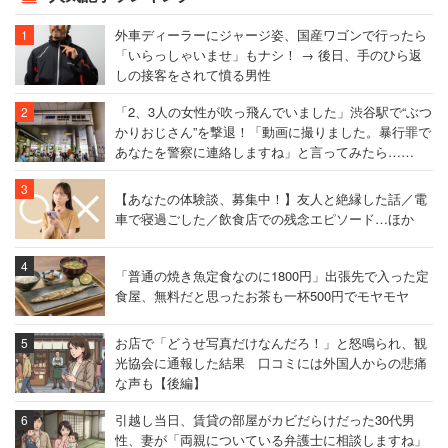
外車ディーラーにジャージ姿、国産ワゴンで行ったら
「いらっしゃいませ」もナシ！ → 後日、手のひら返
しの接客をされて憤る男性
「2、3人の女性が吹っ飛んでいました」渋谷駅で“ぶつ
かりおじさん”を撃退！「動画に撮りました。暴行罪で
あなたを警察に連絡しますね」と言ってみたら……
【あなたの体験談、募集中！】友人と絶縁した話／電
車で寝過ごした／飲食店での残念エピソード…ほか
「普通の焼き魚定食なのに1800円」出張先で入った定
食屋、無料だと思ったお茶も一杯500円でモヤモヤ
お店で「どうせ写真だけなんだろ！」と怒鳴られ、観
光協会に通報した結果 口コミには外国人からの悲痛
な声も【後編】
引越し当日、賃貸の部屋がカビだらけだった30代男
性、妻が「両親についている弁護士に相談しますね」