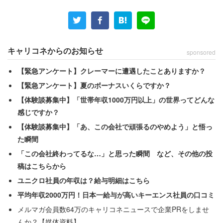
変わった。さらに相手の好みを意識してか、容姿にも変化
があったという。夫はバレないように携帯電話を「肌身離
さず」持ち、風呂場まで持ち込んでいたが、
キャリコネからのお知らせ
sponsored
「（入浴中に）寝落ちしていてLINEの通知でバレた」
【緊急アンケート】クレーマーに遭遇したことありますか？
【緊急アンケート】夏のボーナスいくらですか？
と、お粗末な結果を女性は綴っている。不倫相手との二重
【体験談募集中】「世帯年収1000万円以上」の世界ってどんな
生活でお疲れだったのだろうか。結局、バレるときはバレ
感じですか？
るということだ。
【体験談募集中】「あ、この会社で頑張るのやめよう」と悟っ
た瞬間
次もやはり「寝落ち」のタイミングで不倫がバレたエピソ
「この会社終わってるな…」と思った瞬間 など、その他の投
ードだ。
稿はこちらから
ユニクロ社員の年収は？給与明細はこちら
「ラブレターを書いている途中、LINEを開きっぱなしで
平均年収2000万円！日本一給与が高いキーエンス社員の口コミ
寝落ちしたのでバレバレだった。不倫相手に『妻です。慰
メルマガ会員数64万のキャリコネニュースで企業PRをしませ
謝料払えます？』って夫の携帯から連絡」（30代女性／公
んか？【媒体資料】