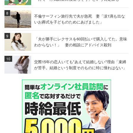
不倫サーフィン旅行先で夫が急死 妻「涙1滴も出な
いお葬式を子どものためにあげました」
「夫が勝手にレクサスを60回払いで購入してた。意味
わからない！」 妻の相談にアドバイス殺到
交際15年の恋人いても"あえて結婚しない"理由「束縛
が苦手。結婚という制度そのものに特に憧れはない」