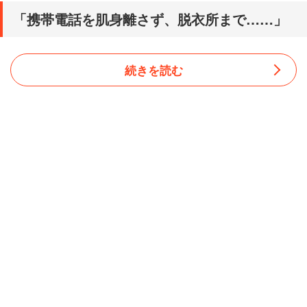
「携帯電話を肌身離さず、脱衣所まで……」
続きを読む
40代女性（パート・アルバイト）は、不倫していた夫の言
動の変化を振り返る。言葉遣いがきつくなり、外出頻度も