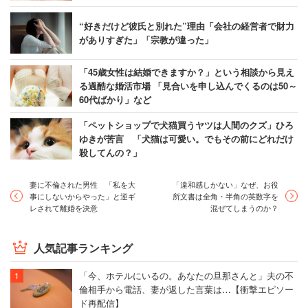
“好きだけど彼氏と別れた”理由「会社の経営者で財力
がありすぎた」「宗教が違った」
「45歳女性は結婚できますか？」という相談から見え
る過酷な婚活市場 「見合いを申し込んでくるのは50～
60代ばかり」など
「ペットショップで犬猫買うヤツは人間のクズ」ひろ
ゆきが苦言 「犬猫は可愛い。でもその前にどれだけ
殺してんの？」
妻に不倫された男性 「私を大
「違和感しかない」なぜ、お役
事にしないからやった」と逆ギ
所文書は全角・半角の英数字を
レされて離婚を決意
混ぜてしまうのか？
人気記事ランキング
「今、ホテルにいるの。あなたの旦那さんと」夫の不
倫相手から電話、妻が返した言葉は…【衝撃エピソー
ド再配信】