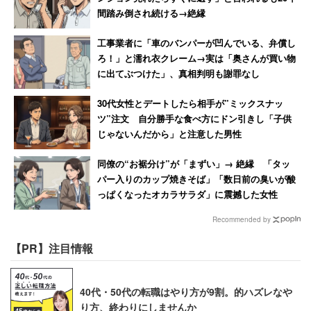
間踏み倒され続ける→絶縁
工事業者に「車のバンパーが凹んでいる、弁償し
ろ！」と濡れ衣クレーム→実は「奥さんが買い物
に出てぶつけた」、真相判明も謝罪なし
30代女性とデートしたら相手が”ミックスナッ
ツ”注文 自分勝手な食べ方にドン引きし「子供
じゃないんだから」と注意した男性
同僚の“お裾分け”が「まずい」→ 絶縁 「タッ
パー入りのカップ焼きそば」「数日前の臭いが酸
っぱくなったオカラサラダ」に震撼した女性
Recommended by
【PR】注目情報
40代・50代の転職はやり方が9割。的ハズレなや
り方、終わりにしませんか