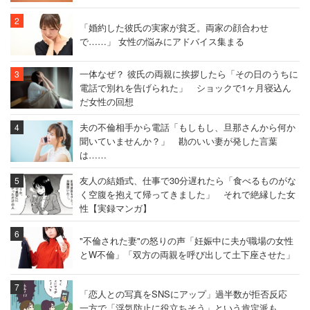
「婚約した彼氏の実家が貧乏。両家の顔合わせ
で……」 女性の悩みにアドバイス集まる
一体なぜ？ 彼氏の両親に挨拶したら「その日のうちに
電話で別れを告げられた」 ショックで1ヶ月寝込ん
だ女性の回想
夫の不倫相手から電話「もしもし、旦那さんから何か
聞いていませんか？」 勘のいい妻が発した言葉
は……
友人の結婚式、仕事で30分遅れたら「食べるものがな
く空腹を抱えて帰ってきました」 それで絶縁した女
性【実録マンガ】
"不倫された妻"の怒りの声「妊娠中に夫が職場の女性
とW不倫」「双方の両親を呼び出して土下座させた」
「恋人との写真をSNSにアップ」過半数が拒否反応
一方で「浮気防止に役立ちそう」という肯定派も