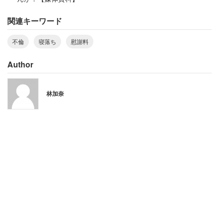
務員）
関連キーワード
夫はそれ以前も風俗に行っていたといい、もともと不信感
不倫
寝落ち
慰謝料
はあったようだ。不倫発覚について、「子どもが生まれて
すぐの出来事だったので、さすがに免疫つきました。今は
Author
もう、人間として見てないです」とも綴っている。
林加奈