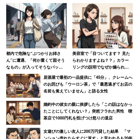
都内で危険な“ぶつかりお姉さ
美容室で「目ついてます？ 見た
ん”に遭遇、「何か重くて固そう
らわかりますよね？？」カラー
なもの」が入ってそうなバッグ
リングの説明でなぜか煽られた
で体当たり 「おぞましい人
女性 30年後も思い出す苦い記
居酒屋で最初の一品提供に「45分」、クレームへ
種」と語る40代男性
憶
のお詫びも「ウーロン茶」で「最悪過ぎてお店の
名前も覚えていません」と語る女性
婚約中の彼女の親に挨拶したら「この話はなかっ
たことにしてくれない？」突然フラれた男性 喫
茶店で1000円札を投げつけ怒りの退店
女遊びの激しい友人に200万円貸した結果 「マ
ンション売れたらすぐに返す」と言われるも20年