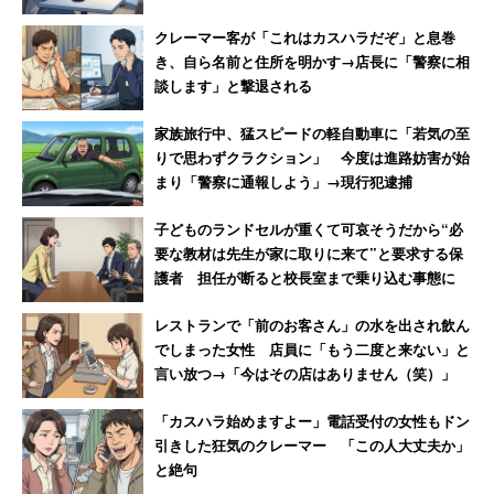
クレーマー客が「これはカスハラだぞ」と息巻
き、自ら名前と住所を明かす→店長に「警察に相
談します」と撃退される
家族旅行中、猛スピードの軽自動車に「若気の至
りで思わずクラクション」 今度は進路妨害が始
まり「警察に通報しよう」→現行犯逮捕
子どものランドセルが重くて可哀そうだから“必
要な教材は先生が家に取りに来て”と要求する保
護者 担任が断ると校長室まで乗り込む事態に
レストランで「前のお客さん」の水を出され飲ん
でしまった女性 店員に「もう二度と来ない」と
言い放つ→「今はその店はありません（笑）」
「カスハラ始めますよー」電話受付の女性もドン
引きした狂気のクレーマー 「この人大丈夫か」
と絶句