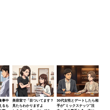
に注意したい。
食事中
美容室で「目ついてます？
30代女性とデートしたら相
えるも
見たらわかりますよ
手が”ミックスナッツ”注