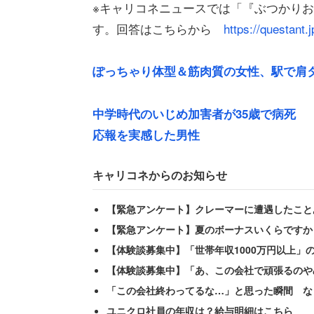
※キャリコネニュースでは「『ぶつかり
す。回答はこちらから
https://questan
ぽっちゃり体型＆筋肉質の女性、駅で肩タ
中学時代のいじめ加害者が35歳で病死 
応報を実感した男性
キャリコネからのお知らせ
女性によると、ホールに向かう途中、通
【緊急アンケート】クレーマーに遭遇したこと
【緊急アンケート】夏のボーナスいくらですか
「私の母がぶつかりおじさんどころか、
【体験談募集中】「世帯年収1000万円以上」
た。母は『痛ッ……』私『…どうした？？
【体験談募集中】「あ、この会社で頑張るのや
『えぇ?! いきなり?! 誰だよ!?』」
「この会社終わってるな…」と思った瞬間 な
ユニクロ社員の年収は？給与明細はこちら