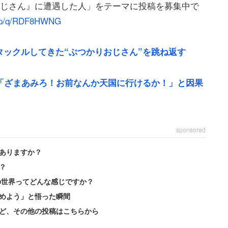
おじさん』に遭遇した人」をテーマに投稿を募集中で
t.jp/q/RDF8HWNG
ックルしてきた“ぶつかりおじさん”を跳ね返す
「ざまあみろ！お前なんか天国に行けるか！」と因果
sponsored
路はかなりの人混みだった。そのとき
ありますか？
？
向こうから来たおじさんに顔面をいきなり殴られまし
の世界ってどんな感じですか？
！』母『なんで?! いきなり…殴られたのよ！』私
めよう」と悟った瞬間
ど、その他の投稿はこちらから