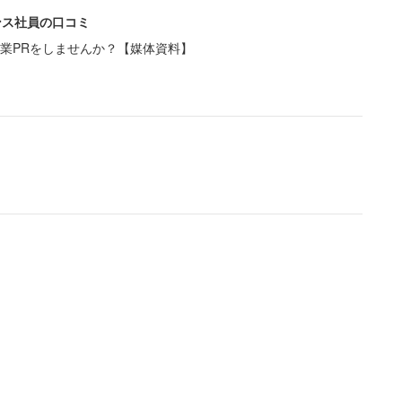
きたのだ。女性はすぐさま後ろを振り向き、加害者を
ンス社員の口コミ
業PRをしませんか？【媒体資料】
ることもできず、その男性の顔など確認できぬまま、
れてしまいました」
じませる。
か、謎のままです。私達は通行方向を無視して歩いて
流れに沿って歩いていたのに。渋谷のスクランブル交
た。母の仇を取ってやりたい」
どで、決して小柄ではない。ぶつかりおじさんの攻撃