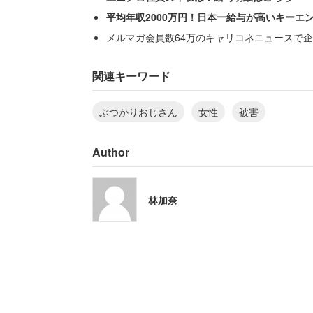
見知らぬ男がすれ違いざまに顔を殴って
平均年収2000万円！日本一給与が高いキーエ
特定しようとしたが
メルマガ会員数64万のキャリコネニュースで企
「激しい人、人、人の波の中で立ち止ま
関連キーワード
まるで何もなかったかのように消え去ら
ぶつかりおじさん
女性
被害
と、結局逃げられてしまった。
Author
女性は10年以上たった今でも悔しさをに
林加奈
「未だにあの男はなぜ突然殴ってきたの
いたわけではなく、人混みの中で大きな
差点のギュウギュウ版みたいな状況でし
なお、女性の母親の身長は160センチほ