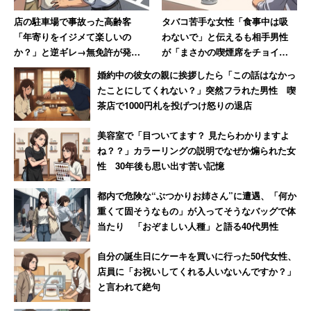
店の駐車場で事故った高齢客
タバコ苦手な女性「食事中は吸
「年寄りをイジメて楽しいの
わないで」と伝えるも相手男性
か？」と逆ギレ→無免許が発覚
が「まさかの喫煙席をチョイ
し警察に連行された結果「慰謝
ス」→交際申し込まれるも「断
婚約中の彼女の親に挨拶したら「この話はなかっ
料払え」
りました」
たことにしてくれない？」突然フラれた男性 喫
茶店で1000円札を投げつけ怒りの退店
美容室で「目ついてます？ 見たらわかりますよ
ね？？」カラーリングの説明でなぜか煽られた女
性 30年後も思い出す苦い記憶
都内で危険な“ぶつかりお姉さん”に遭遇、「何か
重くて固そうなもの」が入ってそうなバッグで体
当たり 「おぞましい人種」と語る40代男性
自分の誕生日にケーキを買いに行った50代女性、
店員に「お祝いしてくれる人いないんですか？」
と言われて絶句