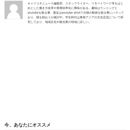
キャリコネニュース編集部、スタッフライター。リモートワーク等をはじ
めとした働き方改革や業務効率化に興味がある。趣味はランニングと
youtubeを観る事。最近はyoutube shortで犬猫の動画を観る事にハマって
おり、猫を飼おうか検討中。学生時代は東南アジアの文化交流について研
究しており、地域文化や観光業の領域に詳しい。
今、あなたにオススメ