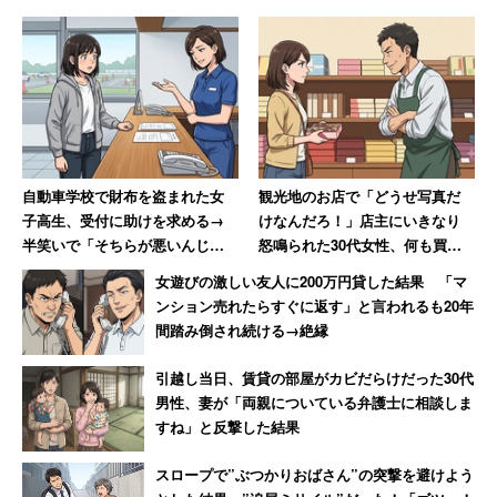
自動車学校で財布を盗まれた女
観光地のお店で「どうせ写真だ
子高生、受付に助けを求める→
けなんだろ！」店主にいきなり
半笑いで「そちらが悪いんじゃ
怒鳴られた30代女性、何も買わ
ないですか？」 ある女性の悔し
ずに怒りの退店【前編】
女遊びの激しい友人に200万円貸した結果 「マ
かった記憶
ンション売れたらすぐに返す」と言われるも20年
間踏み倒され続ける→絶縁
引越し当日、賃貸の部屋がカビだらけだった30代
男性、妻が「両親についている弁護士に相談しま
すね」と反撃した結果
スロープで”ぶつかりおばさん”の突撃を避けよう