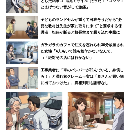
とした結果→”追尾ミサイル”だった！「ゴツッ！
とえげつない音がして激痛」
子どものランドセルが重くて可哀そうだから“必
要な教材は先生が家に取りに来て”と要求する保
護者 担任が断ると校長室まで乗り込む事態に
ガラガラのカフェで注文を忘れられ30分放置され
た女性「4人もいて誰も気付かないなんて」
→「絶対その店には行かない」
工事業者に「車のバンパーが凹んでいる、弁償し
ろ！」と濡れ衣クレーム→実は「奥さんが買い物
に出てぶつけた」、真相判明も謝罪なし