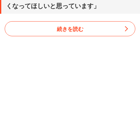
くなってほしいと思っています」
続きを読む
試着室に入ると、店員はその服を女性に渡そうとした。だ
が、その際に店員は服のサイズを確認して「あっ」とひと