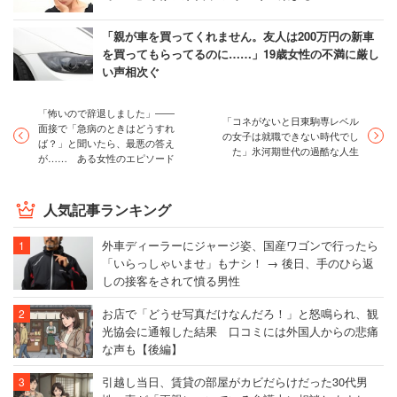
「親が車を買ってくれません。友人は200万円の新車
を買ってもらってるのに……」19歳女性の不満に厳し
い声相次ぐ
「怖いので辞退しました」――
「コネがないと日東駒専レベル
面接で「急病のときはどうすれ
の女子は就職できない時代でし
ば？」と聞いたら、最悪の答え
た」氷河期世代の過酷な人生
が…… ある女性のエピソード
人気記事ランキング
外車ディーラーにジャージ姿、国産ワゴンで行ったら
「いらっしゃいませ」もナシ！ → 後日、手のひら返
しの接客をされて憤る男性
お店で「どうせ写真だけなんだろ！」と怒鳴られ、観
光協会に通報した結果 口コミには外国人からの悲痛
な声も【後編】
引越し当日、賃貸の部屋がカビだらけだった30代男