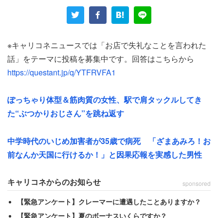
言。次に
「Sサイズじゃ嫌味になっちゃうか～」
※キャリコネニュースでは「お店で失礼なことを言われた
と、衝撃的な事を口走ったのである。
話」をテーマに投稿を募集中です。回答はこちらから
https://questant.jp/q/YTFRVFA1
「ぽっちゃり体型の私を見て、聞こえるように笑いながら
言われました。そんな失礼なことを言う店員さんがいると
ぽっちゃり体型＆筋肉質の女性、駅で肩タックルしてき
思わなかったので、聞き間違いかと思いましたが、確かに
た“ぶつかりおじさん”を跳ね返す
はっきり言っていました」
中学時代のいじめ加害者が35歳で病死 「ざまあみろ！お
冗談のつもりなのかもしれないが、面白くも何ともない失
前なんか天国に行けるか！」と因果応報を実感した男性
言だ。さらに衝撃的だったのは、その店員の胸元には「店
長」と書かれたバッジがつけられていたことである。
キャリコネからのお知らせ
sponsored
【緊急アンケート】クレーマーに遭遇したことありますか？
「結局違う服を買ってしまったのですが、お会計の時もそ
【緊急アンケート】夏のボーナスいくらですか？