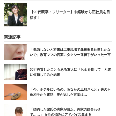
【20代既卒・フリーター】未経験から正社員を目
指す！
関連記事
「勉強しないと将来は工事現場で赤棒振る仕事しかな
いで」教育ママの言葉にタクシー運転手がいった一言
30万円貸したこともある友人に「お金を貸して」と逆
に依頼してみた結果
「今、ホテルにいるの。あなたの旦那さんと」夫の不
倫相手から電話、妻が返した言葉は…
「婚約した彼氏の実家が貧乏。両家の顔合わせ
で……」 女性の悩みにアドバイス集まる