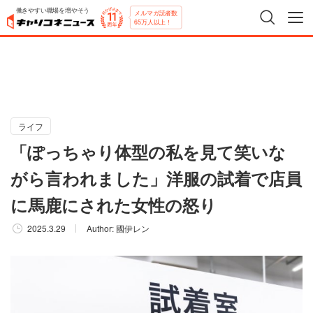
働きやすい職場を増やそう
メルマガ読者数
65万人以上！
ライフ
「ぽっちゃり体型の私を見て笑いな
がら言われました」洋服の試着で店員
に馬鹿にされた女性の怒り
2025.3.29
Author:
國伊レン