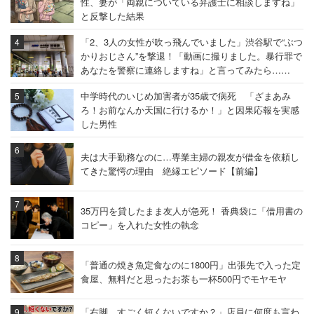
性、妻が「両親についている弁護士に相談しますね」
と反撃した結果
「2、3人の女性が吹っ飛んでいました」渋谷駅で“ぶつ
かりおじさん”を撃退！「動画に撮りました。暴行罪で
あなたを警察に連絡しますね」と言ってみたら……
中学時代のいじめ加害者が35歳で病死 「ざまあみ
ろ！お前なんか天国に行けるか！」と因果応報を実感
した男性
夫は大手勤務なのに…専業主婦の親友が借金を依頼し
てきた驚愕の理由 絶縁エピソード【前編】
35万円を貸したまま友人が急死！ 香典袋に「借用書の
コピー」を入れた女性の執念
「普通の焼き魚定食なのに1800円」出張先で入った定
食屋、無料だと思ったお茶も一杯500円でモヤモヤ
「右脚、すごく短くないですか？」店員に何度も言わ