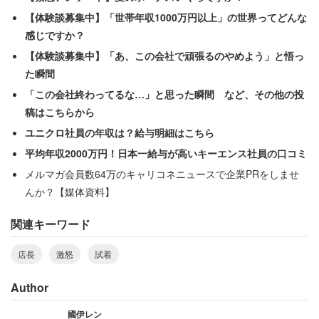
の店員さんがカード払いの操作を間違え、決済やり直しに
【体験談募集中】「世帯年収1000万円以上」の世界ってどんな
なったにも関わらず『あははーもう一度カードいいです
感じですか？
か』と笑うだけでひと言も謝らず」
【体験談募集中】「あ、この会社で頑張るのやめよう」と悟っ
た瞬間
店長自らこんな対応のせいなのか、この売り場はいつ行っ
「この会社終わってるな…」と思った瞬間 など、その他の投
ても大体空いているそうだ。女性はこのファッションブラ
稿はこちらから
ンド自体は好きなのでたまに来店するそうだが、店内が空
ユニクロ社員の年収は？給与明細はこちら
いているせいでこの失礼な店員に話しかけられることも多
平均年収2000万円！日本一給与が高いキーエンス社員の口コミ
く、ストレスになっているという。
メルマガ会員数64万のキャリコネニュースで企業PRをしませ
んか？【媒体資料】
「何年経ってもその店員さんがいるので、正直早くいなく
関連キーワード
なってほしいと思っています」
店長
激怒
試着
お気に入りのブランドだけに、残念な状況のようだ。
Author
國伊レン