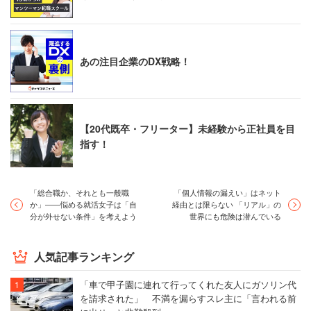
あの注目企業のDX戦略！
【20代既卒・フリーター】未経験から正社員を目
指す！
「総合職か、それとも一般職
「個人情報の漏えい」はネット
か」――悩める就活女子は「自
経由とは限らない 「リアル」の
分が外せない条件」を考えよう
世界にも危険は潜んでいる
人気記事ランキング
「車で甲子園に連れて行ってくれた友人にガソリン代
を請求された」 不満を漏らすスレ主に「言われる前