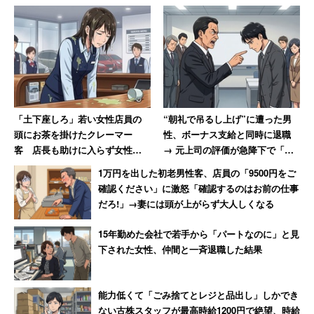
「土下座しろ」若い女性店員の
“朝礼で吊るし上げ”に遭った男
頭にお茶を掛けたクレーマー
性、ボーナス支給と同時に退職
客 店長も助けに入らず女性は
→ 元上司の評価が急降下で「ザ
「もうこんな会社辞めてやる」
マアミロと思いました」
1万円を出した初老男性客、店員の「9500円をご
確認ください」に激怒「確認するのはお前の仕事
だろ!」→妻には頭が上がらず大人しくなる
15年勤めた会社で若手から「パートなのに」と見
下された女性、仲間と一斉退職した結果
能力低くて「ごみ捨てとレジと品出し」しかでき
ない古株スタッフが最高時給1200円で絶望、時給