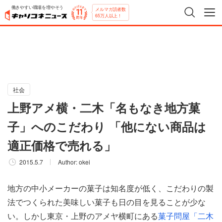
働きやすい職場を増やそう
メルマガ読者数
65万人以上！
社会
上野アメ横・二木「名もなき地方菓
子」へのこだわり 「他にない商品は
適正価格で売れる」
2015.5.7
Author:
okei
地方の中小メーカーの菓子は知名度が低く、こだわりの製
法でつくられた美味しい菓子も日の目を見ることが少な
い。しかし東京・上野のアメヤ横町にある
菓子問屋「二木