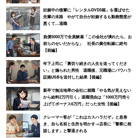
妊娠中の後輩に「レンタルDVD5箱」を運ばせた
先輩の末路 やがて自分が妊娠するも勤務態度が
悪くて…退職
負債5000万で全員解雇「この会社が潰れたら、お
前らのせいだからな」 社長の責任転嫁に絶句
【前編】
年下上司に「裏切り続きの人生を送ってくださ
い」と煽られた男性 退職後、元職場にパワハラ
証拠USBを送付した結果【後編】
新卒で無法地帯の会社に就職「やる気が見えない
から給料2万円引く」退職理由は「1000万円売り
上げてボーナス6万円」だった女性【後編】
クレーマー客が「これはカスハラだぞ」と息巻
き、自ら名前と住所を明かす→店長に「警察に相
談します」と撃退される