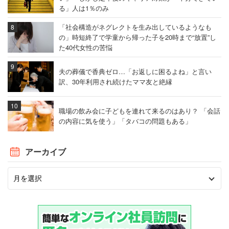
る」人は1％のみ
「社会構造がネグレクトを生み出しているようなも
の」時短終了で学童から帰った子を20時まで“放置”し
た40代女性の苦悩
夫の葬儀で香典ゼロ…「お返しに困るよね」と言い
訳、30年利用され続けたママ友と絶縁
職場の飲み会に子どもを連れて来るのはあり？ 「会話
の内容に気を使う」「タバコの問題もある」
アーカイブ