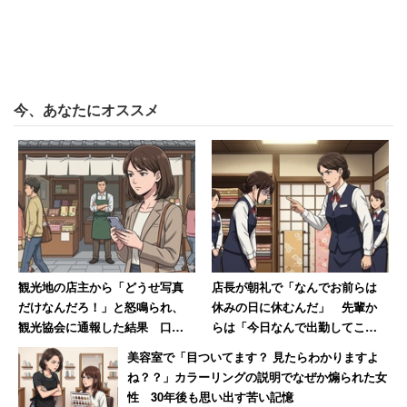
今、あなたにオススメ
観光地の店主から「どうせ写真
店長が朝礼で「なんでお前らは
だけなんだろ！」と怒鳴られ、
休みの日に休むんだ」 先輩か
観光協会に通報した結果 口コ
らは「今日なんで出勤してこな
ミには外国人からの悲痛な声も
いの!?」休日なのに言われた女性
美容室で「目ついてます？ 見たらわかりますよ
【後編】
【前編】
ね？？」カラーリングの説明でなぜか煽られた女
性 30年後も思い出す苦い記憶