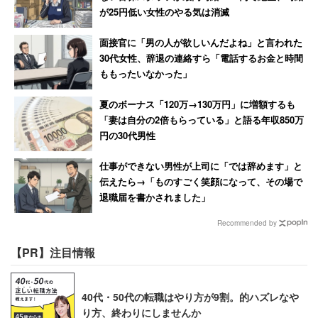
が25円低い女性のやる気は消滅
面接官に「男の人が欲しいんだよね」と言われた
30代女性、辞退の連絡すら「電話するお金と時間
ももったいなかった」
夏のボーナス「120万→130万円」に増額するも
「妻は自分の2倍もらっている」と語る年収850万
円の30代男性
仕事ができない男性が上司に「では辞めます」と
伝えたら→「ものすごく笑顔になって、その場で
退職届を書かされました」
Recommended by
【PR】注目情報
40代・50代の転職はやり方が9割。的ハズレなや
り方、終わりにしませんか