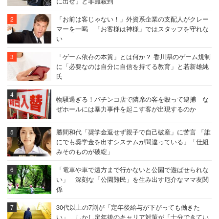
に出せ」と非難殺到
「お前は客じゃない！」外資系企業の支配人がクレー
マーを一喝 「お客様は神様」ではスタッフを守れな
い
「ゲーム依存の本質」とは何か？ 香川県のゲーム規制
に「必要なのは自分に自信を持てる教育」と若新雄純
氏
物騒過ぎる！パチンコ店で隣席の客を殴って逮捕 な
ぜホールには暴力事件を起こす客が出現するのか
勝間和代「奨学金返せず親子で自己破産」に苦言 「誰
にでも奨学金を出すシステムが間違っている」「仕組
みそのものが破綻」
「電車や車で遠方まで行かないと公園で遊ばせられな
い」 深刻な「公園難民」を生み出す厄介なママ友関
係
30代以上の7割が「定年後給与が下がっても働きた
い」 しかし定年後のキャリア対策が「十分できてい