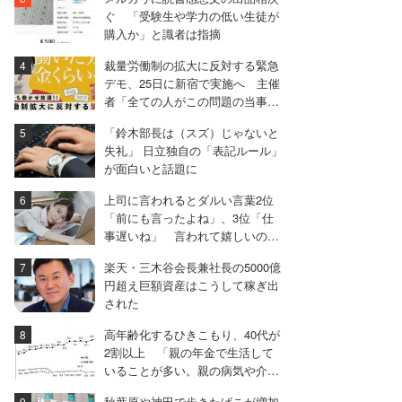
ぐ 「受験生や学力の低い生徒が
購入か」と識者は指摘
裁量労働制の拡大に反対する緊急
デモ、25日に新宿で実施へ 主催
者「全ての人がこの問題の当事者
になりうる」
「鈴木部長は（スズ）じゃないと
失礼」 日立独自の「表記ルール」
が面白いと話題に
上司に言われるとダルい言葉2位
「前にも言ったよね」、3位「仕
事遅いね」 言われて嬉しいのは
「君がいると安心だ」
楽天・三木谷会長兼社長の5000億
円超え巨額資産はこうして稼ぎ出
された
高年齢化するひきこもり、40代が
2割以上 「親の年金で生活して
いることが多い。親の病気や介護
で共倒れになる危険」
秋葉原や神田で歩きたばこが増加