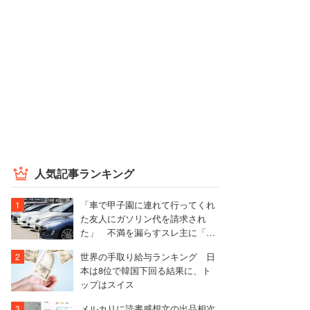
人気記事ランキング
「車で甲子園に連れて行ってくれ
た友人にガソリン代を請求され
た」 不満を漏らすスレ主に「言
われる前に出せ」と非難殺到
世界の手取り給与ランキング 日
本は8位で韓国下回る結果に、ト
ップはスイス
メルカリに読書感想文の出品相次