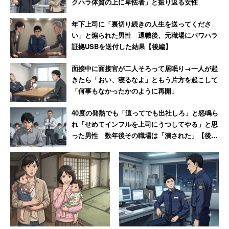
クハラ体質の上に卑怯者」と振り返る女性
年下上司に「裏切り続きの人生を送ってくださ
い」と煽られた男性 退職後、元職場にパワハラ
証拠USBを送付した結果【後編】
面接中に面接官が二人そろって居眠り→一人が起
きたら「おい、寝るなよ」ともう片方を起こして
「何事もなかったかのように再開」
40度の発熱でも「這ってでも出社しろ」と怒鳴ら
れ「せめてインフルを上司にうつしてやる」と思
った男性 数年後その職場は「潰された」【後
編】