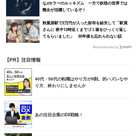
なJホラーのルッキズム 一方で妖怪の世界では
醜女が活躍しているぞ！
秋葉原駅で2万円が入った財布を紛失して「駅員
さんに 夜中12時近くまでゴミ箱をひっくり返し
てもらいました」 30年後も忘れられない話
Recommended by
【PR】注目情報
40代・50代の転職はやり方が9割。的ハズレなや
り方、終わりにしませんか
あの注目企業のDX戦略！