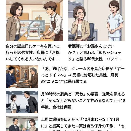
自分の誕生日にケーキを買いに
看護師に「お孫さんにです
行った50代女性、店員に「お祝
か？」と言われ「めちゃショッ
いしてくれる人いないんです
ク」と語る50代女性 バツイチ
か？」と言われて絶句
独身・子なしなのに「私おばあ
「あ、逃げたな」クレーム客を見た店長が「すー
ちゃんに見えたの？」
っとトイレへ」→ 完璧に対応した男性、店長
の“ニヤニヤ”に呆れ果てる
月90時間の残業と「死ね」の暴言…退職を伝える
と「そんなくだらないことで辞めるなんて」→10
年後、会社は倒産
上司に退職を伝えたら「12月末じゃなくて1月
に」と提案してきた→実は自己保身の工作、「セ