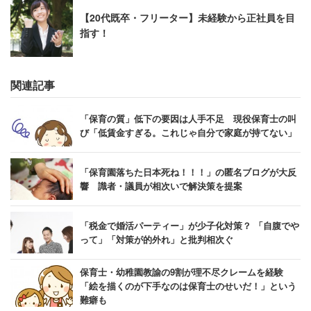
【20代既卒・フリーター】未経験から正社員を目
指す！
関連記事
「保育の質」低下の要因は人手不足 現役保育士の叫
び「低賃金すぎる。これじゃ自分で家庭が持てない」
「保育園落ちた日本死ね！！！」の匿名ブログが大反
響 識者・議員が相次いで解決策を提案
「税金で婚活パーティー」が少子化対策？ 「自腹でや
って」「対策が的外れ」と批判相次ぐ
保育士・幼稚園教諭の9割が理不尽クレームを経験
「絵を描くのが下手なのは保育士のせいだ！」という
難癖も