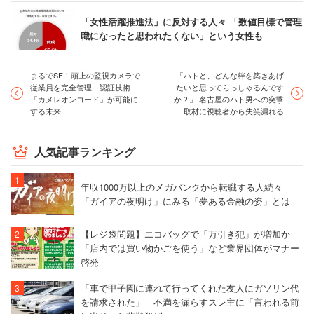
「女性活躍推進法」に反対する人々 「数値目標で管理
職になったと思われたくない」という女性も
まるでSF！頭上の監視カメラで
「ハトと、どんな絆を築きあげ
従業員を完全管理 認証技術
たいと思ってらっしゃるんです
「カメレオンコード」が可能に
か？」 名古屋のハト男への突撃
する未来
取材に視聴者から失笑漏れる
人気記事ランキング
年収1000万以上のメガバンクから転職する人続々
「ガイアの夜明け」にみる「夢ある金融の姿」とは
【レジ袋問題】エコバッグで「万引き犯」が増加か
「店内では買い物かごを使う」など業界団体がマナー
啓発
「車で甲子園に連れて行ってくれた友人にガソリン代
を請求された」 不満を漏らすスレ主に「言われる前