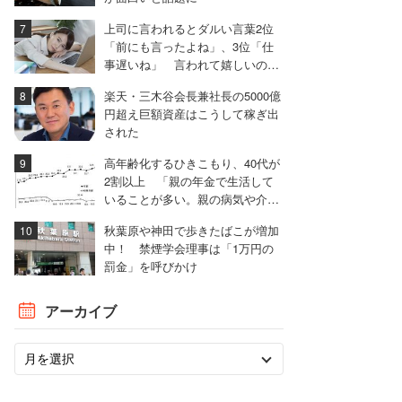
上司に言われるとダルい言葉2位
「前にも言ったよね」、3位「仕
事遅いね」 言われて嬉しいのは
「君がいると安心だ」
楽天・三木谷会長兼社長の5000億
円超え巨額資産はこうして稼ぎ出
された
高年齢化するひきこもり、40代が
2割以上 「親の年金で生活して
いることが多い。親の病気や介護
で共倒れになる危険」
秋葉原や神田で歩きたばこが増加
中！ 禁煙学会理事は「1万円の
罰金」を呼びかけ
アーカイブ