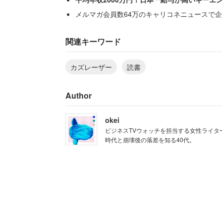
メルマガ会員数64万のキャリコネニュースで企
自宅の本棚を紹介するコーナーで、又吉
披露。又吉は、「絶対あるけど見つから
関連キーワード
ね」と話し、光浦も「作家さんに失礼だ
カズレーザー
読書
これに対し、カズレーザーは驚くことに
Author
で、40センチほど積みあげているだけ。
okei
ビジネスTVウォッチを担当する女性ライタ
「20冊くらいになったら後輩
時代と崩壊後の落差を知る40代。
らスグ処分しちゃいますね」
モノを持たない暮らし「ミニマリスト」
れると、