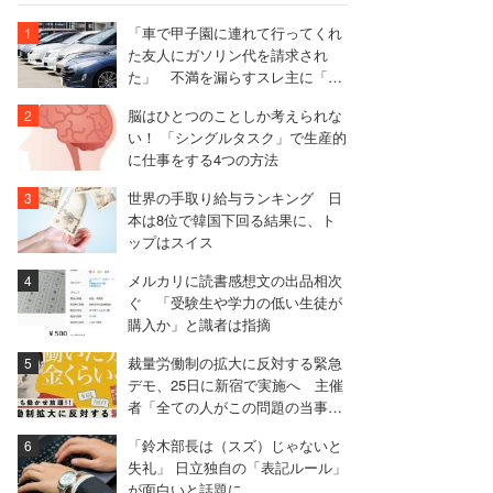
「車で甲子園に連れて行ってくれ
た友人にガソリン代を請求され
た」 不満を漏らすスレ主に「言
われる前に出せ」と非難殺到
脳はひとつのことしか考えられな
い！ 「シングルタスク」で生産的
に仕事をする4つの方法
世界の手取り給与ランキング 日
本は8位で韓国下回る結果に、ト
ップはスイス
メルカリに読書感想文の出品相次
ぐ 「受験生や学力の低い生徒が
購入か」と識者は指摘
裁量労働制の拡大に反対する緊急
デモ、25日に新宿で実施へ 主催
者「全ての人がこの問題の当事者
になりうる」
「鈴木部長は（スズ）じゃないと
失礼」 日立独自の「表記ルール」
が面白いと話題に