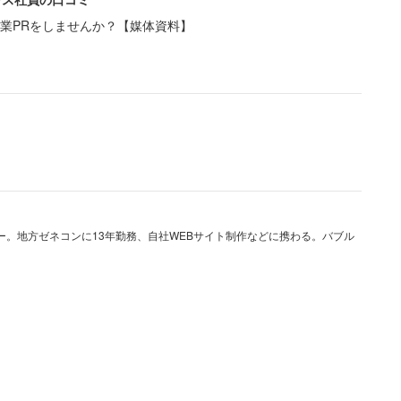
業PRをしませんか？【媒体資料】
直樹や光浦靖子は本がびっしり並んだ壁一面の本棚を
ないからまた買う」「売りに行ったことはないです
から売れない」と明かす。
「本棚を持っていません」という。本は床に直置き
ー。地方ゼネコンに13年勤務、自社WEBサイト制作などに携わる。バブル
にあげたり、古書店に売ったりする。読み終わった
よろしくあっさりしたものだ。2回読まない？と聞か