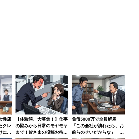
て、その作者のかたにお金が入るのが正しいと思う
いい作品を書いた作家に正しく報酬をもたらすとい
はネットで古書を安値で買えることもあり、自分が好
ガッカリする。作家本人はさらにガッカリしているは
んだ」「お金に余裕がある人は
女性店
【体験談、大募集！】仕事
負債5000万で全員解雇
たクレ
の悩みから日常のモヤモヤ
「この会社が潰れたら、お
けに入
まで！皆さまの投稿お待ち
前らのせいだからな」 社
んな会
しております
長の責任転嫁に絶句【前