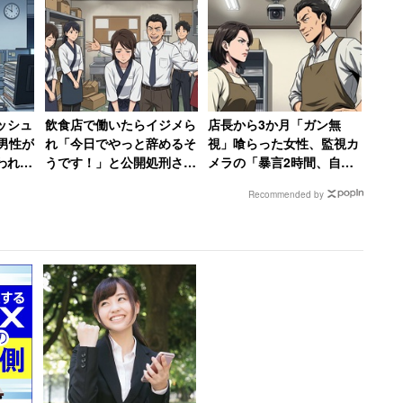
編】
「身軽でかっこいい」など話題になり、ツイートはト
、コメントは称賛ばかりではなく「買いたいときに買
かった。
ッシュ
飲食店で働いたらイジメら
店長から3か月「ガン無
男性が
れ「今日でやっと辞めるそ
視」喰らった女性、監視カ
われた
うです！」と公開処刑され
メラの「暴言2時間、自転
復刊予定もなく、流通在庫もないから、古本屋巡
しくな
た女性→数か月、店が潰れ
車破壊」の証拠で反撃 →
Recommended by
て「ザマーミロ！」
店長はクビ、その後店も潰
手に入んないんだよ！（怒）」
れる
物理量が洒落にならないんでそうしたい…だが現
8割は絶版か品切れ重版予定無し、とかだろう。専
うが恐らく多い」
いい本しか読んでないんだろ」というツッコミも。