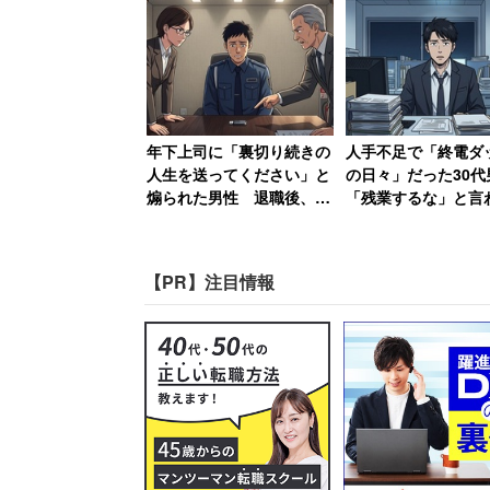
崩壊、自宅にも押しかけら
社辞めてやる」
れ「恐ろしい経験でした」
ネットでも「考え方にとても共感する」
ゥギャッターにもまとめられた。しかし
える本ばかりじゃない」という意見も多
年下上司に「裏切り続きの
人手不足で「終電ダ
人生を送ってください」と
の日々」だった30代
煽られた男性 退職後、元
「残業するな」と言
「絶版になって版元にもなく、
職場にパワハラ証拠USBを
結果→仕事がアホら
送付した結果【後編】
り退職
って見つからなかったら二度と
「確かに年間数百冊レベルだと
【PR】注目情報
実問題恐らく今の自分の蔵書の
門書とかは重版しないことのほ
と嘆く人や、中には「2度と読まなくて