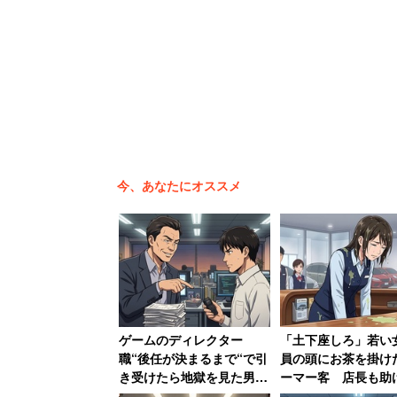
「2回読みたいときはまた買っ
んですよ」
とキッパリ。物を持たない欲のなさと、
今、あなたにオススメ
う、2段構えでかっこいい発言だ。近年
きな本が1円で売っていたりすると心底
ずなので、歓迎される姿勢だ。
「絶版だったらどうする
ゲームのディレクター
「土下座しろ」若い
職“後任が決まるまで“で引
員の頭にお茶を掛け
ありかもね」という声も
き受けたら地獄を見た男
ーマー客 店長も助
性 Pに罵倒されメンタル
らず女性は「もうこ