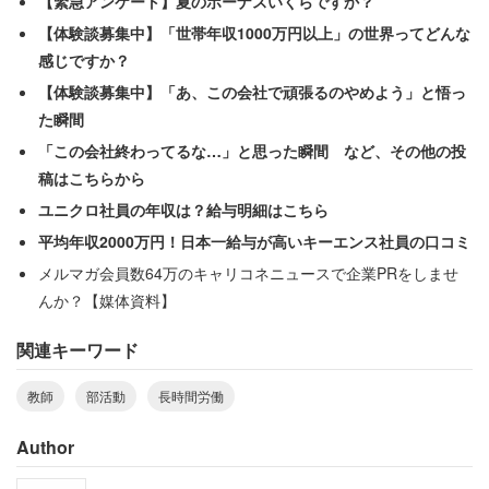
【緊急アンケート】夏のボーナスいくらですか？
【体験談募集中】「世帯年収1000万円以上」の世界ってどんな
感じですか？
【体験談募集中】「あ、この会社で頑張るのやめよう」と悟っ
た瞬間
「この会社終わってるな…」と思った瞬間 など、その他の投
稿はこちらから
ユニクロ社員の年収は？給与明細はこちら
平均年収2000万円！日本一給与が高いキーエンス社員の口コミ
メルマガ会員数64万のキャリコネニュースで企業PRをしませ
んか？【媒体資料】
関連キーワード
教師
部活動
長時間労働
女子生徒は、長い時間働くという風潮は会社だけでなく学
校の部活にもあると指摘。中学時代に所属していた吹奏楽
Author
部では、朝早く来て遅くまで練習に励む人が評価され、そ