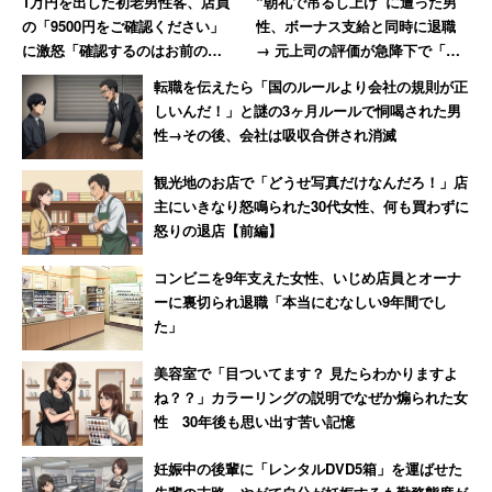
1万円を出した初老男性客、店員
“朝礼で吊るし上げ”に遭った男
か。楽しくて仕方がないから練習しているのならともか
の「9500円をご確認ください」
性、ボーナス支給と同時に退職
く、顧問や周囲に対し、「一生懸命頑張る姿を見せるこ
に激怒「確認するのはお前の仕
→ 元上司の評価が急降下で「ザ
と」自体が目的になっていないだろうか。
事だろ!」→妻には頭が上がらず
マアミロと思いました」
転職を伝えたら「国のルールより会社の規則が正
大人しくなる
しいんだ！」と謎の3ヶ月ルールで恫喝された男
こうして見ると、学生時代の部活動から「量（時間）」で
性→その後、会社は吸収合併され消滅
の評価は始まっていると言えそうだ。ネットでは、
観光地のお店で「どうせ写真だけなんだろ！」店
主にいきなり怒鳴られた30代女性、何も買わずに
怒りの退店【前編】
「本当に職場もそう。いまだに長く働き残業多い奴
が評価される。違うだろ！与えられた仕事を時間内
コンビニを9年支えた女性、いじめ店員とオーナ
に残業なしに終わらせる方がどれぐらい会社に貢献
ーに裏切られ退職「本当にむなしい9年間でし
た」
してるか考えろ」
美容室で「目ついてます？ 見たらわかりますよ
ね？？」カラーリングの説明でなぜか煽られた女
など、時間で評価されることに批判的な意見もある。たか
性 30年後も思い出す苦い記憶
が部活と流すのではなく、やっていることの評価のやり方
妊娠中の後輩に「レンタルDVD5箱」を運ばせた
を見直すことが大切なのではないか。