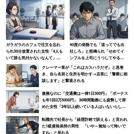
「18歳とは思えないほど鋭いですね」というコメントをは
じめ、女子生徒の意見に賛同する意見が多く見られる。
「残業,休出は出来の悪い子の補習と同じやで。 早く
ガラガラのカフェで注文を忘れ
40度の発熱でも「這ってでも出
られ30分放置された女性「4人も
社しろ」と怒鳴られ「せめてイ
帰りて」
いて誰も気付かないなんて」
ンフルを上司にうつしてやる」
「長時間労働は『所属組織に貢献している事』を明
→「絶対その店には行かない」
と思った男性 数年後その職場
クレーマー客が「これはカスハラだぞ」と息巻
確に示せる最も単純で効果的な方法」
は「潰された」【後編】
き、自ら名前と住所を明かす→店長に「警察に相
談します」と撃退される
激務なのに「交通費は一律1日300円」「ボーナス
「職場もそう。いまだに長く働き残業多い奴
も年1回3万5000円」 36時間勤務にも疲弊して辞
が評価される。違うだろ！」
めた女性「3年以上続いている人はいないらし
い」
転職先で社長から「経歴詐称で訴える」と言われ
量を重視して生徒を長時間拘束する現状は「ブラック部
た1級資格保持の男性 「いや～無知って怖いで
すね」と呆れる