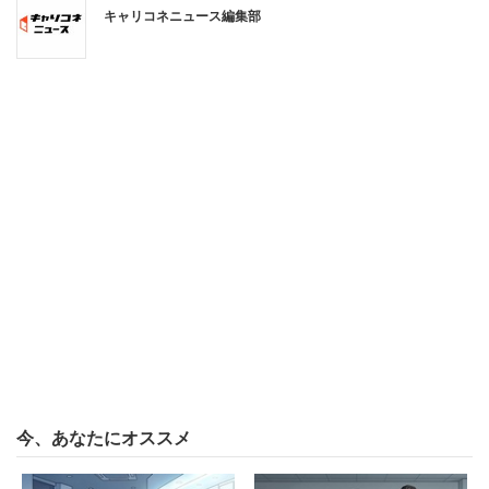
うでない生徒は冷たい視線を浴びたと書いている。そのう
キャリコネニュース編集部
えで女性は、
「熱心に練習するのは大切だが、『量』重視の風潮
が長時間の練習を強いる雰囲気を生み、どれくらい
上達したかという『質』が軽く扱われていないか」
と疑問を投げかける。学生のうちから量重視の環境にいる
と、それが「当たり前」になり、長時間労働の肯定に繋が
ると懸念。「どの組織も『量』より『質』を大切にしてほ
しい」と訴えている。
この投書を16日に現役の中学校教員だという人物がツイッ
今、あなたにオススメ
ターで、「もう学生だった気づいているのに」と
シェア
。
約1万1800件リツイートされた。