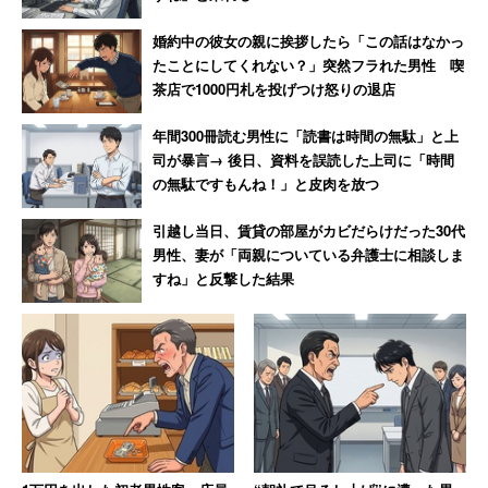
活」と称され、問題となっている。昨年8月放送の「クロ
ーズアップ現代」（NHK総合）では、吹奏楽部に入る女
婚約中の彼女の親に挨拶したら「この話はなかっ
子生徒のスケジュールが紹介されていた。実質的な休みは
たことにしてくれない？」突然フラれた男性 喫
茶店で1000円札を投げつけ怒りの退店
月に3日間のみにもかかわらず、半強制的に練習させられ
るという。これではオフィスに縛り付けられて疲弊するブ
年間300冊読む男性に「読書は時間の無駄」と上
ラック企業と変わりない。
司が暴言→ 後日、資料を誤読した上司に「時間
の無駄ですもんね！」と皮肉を放つ
部活ではなぜ質より量が重視されるのだろうか。教員にと
引越し当日、賃貸の部屋がカビだらけだった30代
って部活動はボランティアであり、顧問を担当する部活に
男性、妻が「両親についている弁護士に相談しま
専門性を有しているとは限らない。そのため「質」ではな
すね」と反撃した結果
く「時間」でしか生徒を評価できないという可能性もあり
そうだ。
女子高生の投書には「学校は質よりも量じゃないかな。仕
事とは違う」という反論が見られたが、だとしても遅くま
で残り、限界まで練習するというのはいかがなものだろう