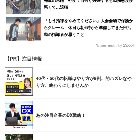
先輩の末路 やがて自分が妊娠するも勤務態度が
悪くて…退職
あわせて読みたい：エイベックス松浦氏の発言に批判
「もう指導をやめてください」大会会場で保護か
らクレーム 休日も朝6時から準備してきた部活
キャリコネであの有名企業の「働きがい」
動の指導者が思うこと
「年収」「残業」
の実態を見る
Recommended by
＞＞有名企業の２０代平均年収・実態を見る
【PR】注目情報
＞＞有名企業の３０代平均年収・実態を見る
＞＞人気職種別 最高年収ランキング
40代・50代の転職はやり方が9割。的ハズレなや
り方、終わりにしませんか
あの注目企業のDX戦略！