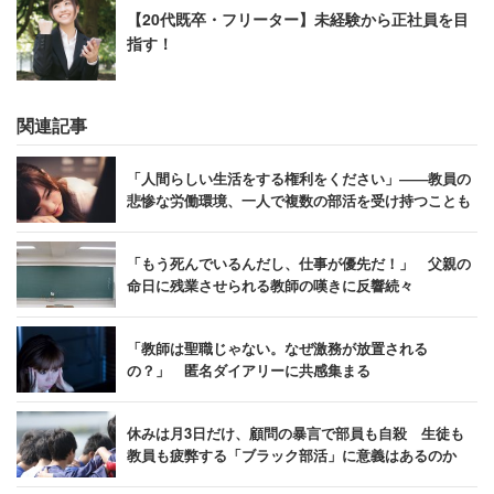
【20代既卒・フリーター】未経験から正社員を目
指す！
関連記事
「人間らしい生活をする権利をください」――教員の
悲惨な労働環境、一人で複数の部活を受け持つことも
「もう死んでいるんだし、仕事が優先だ！」 父親の
命日に残業させられる教師の嘆きに反響続々
「教師は聖職じゃない。なぜ激務が放置される
の？」 匿名ダイアリーに共感集まる
休みは月3日だけ、顧問の暴言で部員も自殺 生徒も
教員も疲弊する「ブラック部活」に意義はあるのか