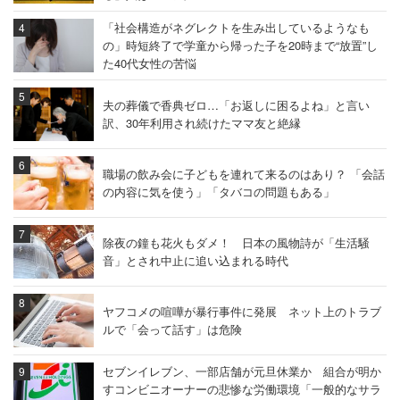
「社会構造がネグレクトを生み出しているようなも
の」時短終了で学童から帰った子を20時まで“放置”し
た40代女性の苦悩
夫の葬儀で香典ゼロ…「お返しに困るよね」と言い
訳、30年利用され続けたママ友と絶縁
職場の飲み会に子どもを連れて来るのはあり？ 「会話
の内容に気を使う」「タバコの問題もある」
除夜の鐘も花火もダメ！ 日本の風物詩が「生活騒
音」とされ中止に追い込まれる時代
ヤフコメの喧嘩が暴行事件に発展 ネット上のトラブ
ルで「会って話す」は危険
セブンイレブン、一部店舗が元旦休業か 組合が明か
すコンビニオーナーの悲惨な労働環境「一般的なサラ