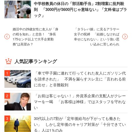
中学校教員の休日の「部活動手当」2割増案に批判殺
到 「3000円が3600円じゃ意味ない」「文科省はブラ
ック」
婚活中の29歳女性に友人が「身
「タラレバ娘」に見るアラサー
の程を知れ」と忠告！ "身長
女子の呪縛 「結婚しなければ
175センチ以上で大手企業勤
幸せになれない」という強い思
務"は高望み？
い込みに苦しめられ
人気記事ランキング
「車で甲子園に連れて行ってくれた友人にガソリン代
を請求された」 不満を漏らすスレ主に「言われる前
に出せ」と非難殺到
「お前は客じゃない！」外資系企業の支配人がクレー
マーを一喝 「お客様は神様」ではスタッフを守れな
い
30代以上の7割が「定年後給与が下がっても働きた
い」 しかし定年後のキャリア対策が「十分できてい
る」人は1％のみ