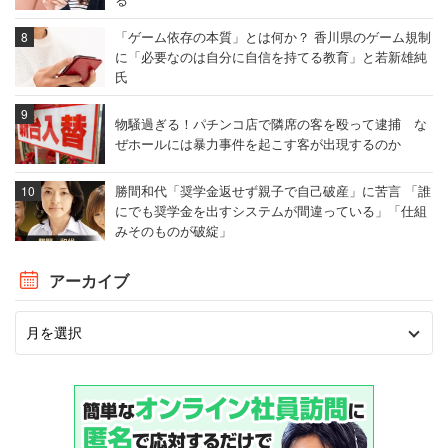
「ゲーム依存の本質」とは何か？ 香川県のゲーム規制
に「必要なのは自分に自信を持てる教育」と若新雄純
氏
物騒過ぎる！パチンコ店で隣席の客を殴って逮捕 な
ぜホールには暴力事件を起こす客が出現するのか
勝間和代「奨学金返せず親子で自己破産」に苦言 「誰
にでも奨学金を出すシステムが間違っている」「仕組
みそのものが破綻」
アーカイブ