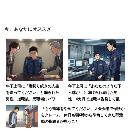
「えらいやつってのは、始めから未払なんかにやら
ねぇの！」（表記は原文ママ）
今、あなたにオススメ
と改変。確かに本当に立派な会社は最初から未払いなどし
ない。労基法を守るのは当然である。またその後の両津と
大原部長とのやり取りも、
「違法に人件費を抑えて成した安い配送料で客を取
られた他の会社の方が悲惨でしょう!?」
「今までも正しく残業代を払うなどしてがんばって
年下上司に「裏切り続きの人生
年下上司に「あなたのような下
きた会社の方が立派でしょうが」
を送ってください」と煽られた
っ端が」と虐げられ続けた男
男性 退職後、元職場にパワハ
性 4カ月で退職→告発して復讐
「どうしてそんな単純な事がわからないのです
ラ証拠USBを送付した結果【後
を果たすまで【前編】
か！」
「もう指導をやめてください」大会会場で保護か
編】
らクレーム 休日も朝6時から準備してきた部活
動の指導者が思うこと
と書き換え、ヤマト運輸を褒める人々に疑問を投げかけ