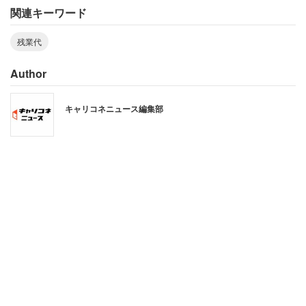
関連キーワード
残業代
あるツイッターユーザーが、3月4日、人気コミック『こち
Author
ら葛飾区亀有公園前派出所』の台詞部分を書き換えた画像
を
投稿
し、ヤマトを称賛する空気に一石を投じた。
キャリコネニュース編集部
元の画像は、同作の主人公・両津勘吉が、更生した不良に
ついて「（更生した）こいつのどこがえらいんだ」「えら
いやつってのは始めからワルなんかにならねえの」と同僚
の中川巡査に語る、といった内容だ。
それをこのユーザーは、
「ヤマトのどこがえらいんだ。いったい！」