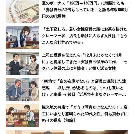
夏のボーナス「120万→130万円」に増額するも
た。このツイートは多くの人の共感を集め、3月6日時点で
「妻は自分の2倍もらっている」と語る年収850万
2万回以上もRTされている。
円の30代男性
「土下座しろ」若い女性店員の頭にお茶を掛けた
クレーマー客 店長も助けに入らず女性は「もう
「『未払い残業代』については、当社からの
こんな会社辞めてやる」
発表に基づいたものではありません」
上司に退職を伝えたら「12月末じゃなくて1月
に」と提案してきた→実は自己保身の工作、「セ
クハラ体質の上に卑怯者」と振り返る女性
ところが、複数のメディアが残業代の支払いを報じたのと
同じ3月4日、ヤマトホールディングスが企業サイトで
「当
100均で「白の在庫がない」と店員に激怒した迷
社の未払い残業代の精算に関する報道について」
という文
惑客 「取り扱いがあるものは、いつも置いと
書を発表した
け」と主張 → 後日「近所で有名なクレーマー」
と判明
観光地のお店で「どうせ写真だけなんだろ！」店
主にいきなり怒鳴られた30代女性、何も買わずに
「一部の報道機関において、当社の未払い残業代の
怒りの退店【前編】
精算に関する報道がありましたが、記事に掲載され
ている『未払い残業代』については、当社からの発