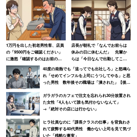
表に基づいたものではありません」
その上で、詳細は現在調査中だとし、「公表すべき事柄が
生じた場合は適時、情報公開いたします」と説明してい
1万円を出した初老男性客、店員
店長が朝礼で「なんでお前らは
る。
の「9500円をご確認ください」
休みの日に休むんだ」 先輩か
に激怒「確認するのはお前の仕
らは「今日なんで出勤してこな
未払いの残業代はどうなってしまうのだろうか。ヤマト運
事だろ!」→妻には頭が上がらず
いの!?」休日なのに言われた女性
40度の発熱でも「這ってでも出社しろ」と怒鳴ら
輸の担当者に確認したところ、現在は「未払いの残業代が
大人しくなる
【前編】
れ「せめてインフルを上司にうつしてやる」と思
あるかどうかそれぞれの社員について調査をしている段
った男性 数年後その職場は「潰された」【後
階」だという。
編】
ガラガラのカフェで注文を忘れられ30分放置され
た女性「4人もいて誰も気付かないなんて」
→「絶対その店には行かない」
「未払いの残業代があれば、もちろんお支払いしま
すが、一部の報道にあるように、残業代の支払いを
ヒラ社員なのに「課長クラスの仕事」を背負わさ
決定するまでには至っておりません」
れて疲弊する40代男性 働かない上司を見て気づ
いた「残酷な事実」