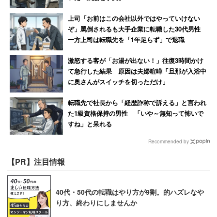
上司「お前はこの会社以外ではやっていけない
なんとも歯切れの悪い回答だ。未払い残業代の有無を調査
ぞ」罵倒されるも大手企業に転職した30代男性
しており、未払い分があれば支払うのであれば、報道の通
一方上司は転職先を「1年足らず」で退職
りでもよさそうなもの。いずれにせよ調査は進んでいると
激怒する客が「お湯が出ない！」往復3時間かけ
いうことなので、今後の同社の動向に注視していきたい。
て急行した結果 原因は夫婦喧嘩「旦那が入浴中
に奥さんがスイッチを切っただけ」
転職先で社長から「経歴詐称で訴える」と言われ
た1級資格保持の男性 「いや～無知って怖いで
すね」と呆れる
Recommended by
【PR】注目情報
40代・50代の転職はやり方が9割。的ハズレなや
り方、終わりにしませんか