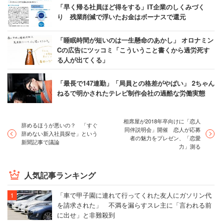
「早く帰る社員ほど得をする」IT企業のしくみづく
り 残業削減で浮いたお金はボーナスで還元
「睡眠時間が短いのは一生懸命のあかし」 オロナミン
Cの広告にツッコミ「こういうこと書くから過労死す
る人が出てくる」
「最長で147連勤」「局員との格差がやばい」 2ちゃん
ねるで明かされたテレビ制作会社の過酷な労働実態
相席屋が2018年卒向けに「恋人
辞めるほうが悪いの？ 「すぐ
同伴説明会」開催 恋人が応募
辞めない新入社員探せ」という
者の魅力をプレゼン、「恋愛
新聞記事で議論
力」測る
人気記事ランキング
「車で甲子園に連れて行ってくれた友人にガソリン代
を請求された」 不満を漏らすスレ主に「言われる前
に出せ」と非難殺到