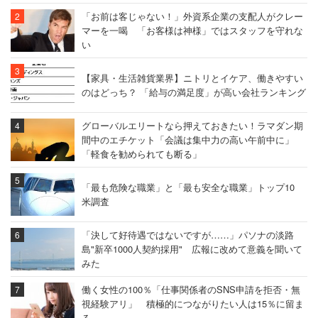
「お前は客じゃない！」外資系企業の支配人がクレー
マーを一喝 「お客様は神様」ではスタッフを守れな
い
【家具・生活雑貨業界】ニトリとイケア、働きやすい
のはどっち？ 「給与の満足度」が高い会社ランキング
グローバルエリートなら押えておきたい！ラマダン期
間中のエチケット「会議は集中力の高い午前中に」
「軽食を勧められても断る」
「最も危険な職業」と「最も安全な職業」トップ10
米調査
「決して好待遇ではないですが……」パソナの淡路
島"新卒1000人契約採用" 広報に改めて意義を聞いて
みた
働く女性の100％「仕事関係者のSNS申請を拒否・無
視経験アリ」 積極的につながりたい人は15％に留ま
る