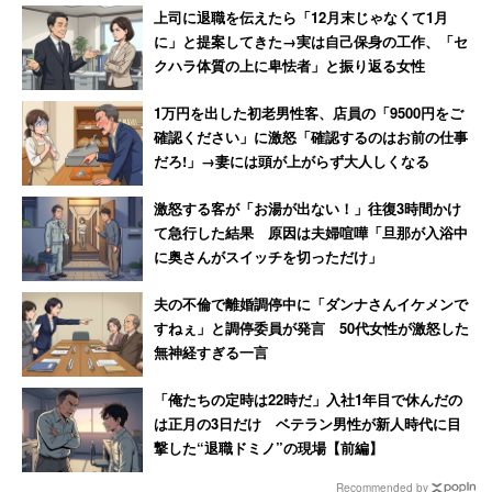
上司に退職を伝えたら「12月末じゃなくて1月
最低限実現したい生涯最高年収は、500～600万円が
に」と提案してきた→実は自己保身の工作、「セ
18.2％と最も多く、次いで400～500万円が14.2％だっ
クハラ体質の上に卑怯者」と振り返る女性
た。堅実な学生が多い一方で、1000～1500万円という回
1万円を出した初老男性客、店員の「9500円をご
答も10.2％で3番目に多かった。
確認ください」に激怒「確認するのはお前の仕事
だろ!」→妻には頭が上がらず大人しくなる
キャリコネニュース編集部では、編集記者・ライター
激怒する客が「お湯が出ない！」往復3時間かけ
を募集しています。
て急行した結果 原因は夫婦喧嘩「旦那が入浴中
に奥さんがスイッチを切っただけ」
夫の不倫で離婚調停中に「ダンナさんイケメンで
すねぇ」と調停委員が発言 50代女性が激怒した
無神経すぎる一言
「俺たちの定時は22時だ」入社1年目で休んだの
は正月の3日だけ ベテラン男性が新人時代に目
撃した“退職ドミノ”の現場【前編】
Recommended by