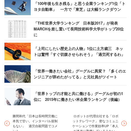
「100年後も生き残る」と思う企業ランキング1位「ト
ヨタ自動車」 一方で「東芝」は大幅ランクダウン
「THE世界大学ランキング 日本版2017」が発表
MARCHを差し置いて長岡技術科学大学がトップ20位
に
「上司にしたい歴史上の人物」1位に土方歳三 ネッ
トは驚愕「すぐ切腹させられそう」「過労死するわ」
「世界一働きたい会社」グーグルに異変？ 「多くのエ
ンジニアが辞めたがってる」と元社員がツイート
「世界トップの才能と共に働ける」グーグルが初の1
位に 2015年に働きたい米企業ランキング（後編）
勝間和代「日本は長時間労働に
ロボットが代理出社する「ロボ
本気で甘い。インターバル規制
ットテレワーク」 密なコミュニ
もない」 過労自殺問題でコメ
ケーションで作業効率UP「本人
ント
が本当に勤務しているみたい」