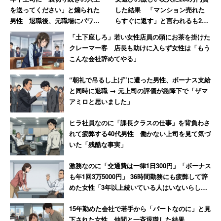
が寄せられた。日本航空は2010年に経営破たんしたもの
を送ってください」と煽られた
した結果 「マンション売れた
の、依然として人気のようだ。
男性 退職後、元職場にパワハ
らすぐに返す」と言われるも20
ラ証拠USBを送付した結果【後
年間踏み倒され続ける→絶縁
「土下座しろ」若い女性店員の頭にお茶を掛けた
編】
以下、グーグル（5位）、明治・アップル（同率6位）、集
クレーマー客 店長も助けに入らず女性は「もう
こんな会社辞めてやる」
英社（8位）、日本郵便・サンリオ・全日本空輸（同率9
位）と続いた。
“朝礼で吊るし上げ”に遭った男性、ボーナス支給
と同時に退職 → 元上司の評価が急降下で「ザマ
アミロと思いました」
就職したくない業種の第1位は「小売・外食」
ヒラ社員なのに「課長クラスの仕事」を背負わさ
れて疲弊する40代男性 働かない上司を見て気づ
いた「残酷な事実」
男性の上位5社は男女計の上位5社と同じだった。しかし6
位～10位には、女性のトップ10位にはランクインしてい
激務なのに「交通費は一律1日300円」「ボーナス
ないパナソニック、全日本空輸、三菱東京UFJ銀行、ソニ
も年1回3万5000円」 36時間勤務にも疲弊して辞
めた女性「3年以上続いている人はいないらし
ー、JR東海がランクインしている。男子学生は女子学生
い」
よりも、製造業や航空運輸業を好む傾向にあることがわか
15年勤めた会社で若手から「パートなのに」と見
る。
下された女性、仲間と一斉退職した結果