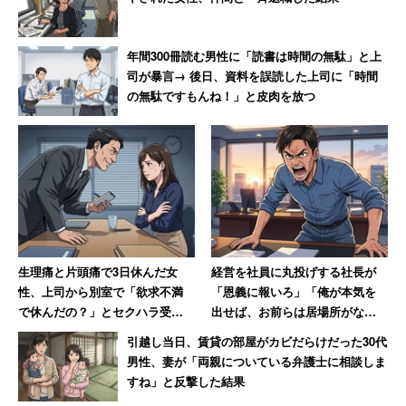
一方、女性では地方公務員（7.1％）、国家公務員
年間300冊読む男性に「読書は時間の無駄」と上
（6.2％）に続いて、集英社・サンリオ（いずれも4.3％）
司が暴言→ 後日、資料を誤読した上司に「時間
の無駄ですもんね！」と皮肉を放つ
が人気だった。
大学1～2年生は、まだ就職活動が始まっていないため、実
際に就職活動をしている学生とは希望する企業が異なる可
能性もある。しかし実際には、1～2年生と就活生で上位
20社中12社が同じだった。
生理痛と片頭痛で3日休んだ女
経営を社員に丸投げする社長が
就職したい業種としては、公的機関が41.0％を占め、エン
性、上司から別室で「欲求不満
「恩義に報いろ」「俺が本気を
タメ・レジャー（20.2％）、生活用品・サービス
で休んだの？」とセクハラ受け
出せば、お前らは居場所がなく
（19.6％）が続いた。逆に就職したくない業種の1位は小
て退職→その後、会社倒産で
なる」発言 激怒した男性、社
引越し当日、賃貸の部屋がカビだらけだった30代
売・外食（13.4％）で、自動車・重機械（8.8％）、運
「ザマーミロ！」
長を罵倒して退職【後編】
男性、妻が「両親についている弁護士に相談しま
輸・物流（7.6％）も不人気だった。
すね」と反撃した結果