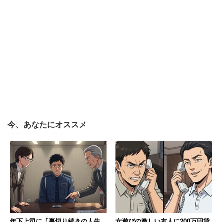
1位は地方公務員（8.8％）だった。自由回答で理由を尋ね
たところ、「収入が安定していて、休みも取れる」（1
年、文系、女性）、「地方の地域活性化に貢献したい」
（1年、男性、文系）といった回答が多かった。
2位は国家公務員（7.2％）で、「安定している」（2年、
女性、文系）「日本のために貢献したい」（1年、男性、
理系）といった理由が挙げられた。学年別に集計しても、
男女別に集計しても、いずれも地方公務員が1位、国家公
今、あなたにオススメ
務員が2位となっており、学生の安定志向が伺える結果と
なった。
次いで、任天堂と日本航空がいずれも4.0%で3位だった。
任天堂は「ゲームが好き」（1年、女性、文系）という理
由が多く、日本航空では「飛行機が好き」（1年、女性、
文系）「旅行が好き」（1年、女性、文系）といった回答
年下上司に「裏切り続きの人生
女遊びの激しい友人に200万円貸