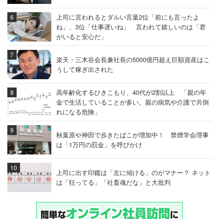
上司に言われるとダルい言葉2位「前にも言ったよ
ね」、3位「仕事遅いね」 言われて嬉しいのは「君
がいると安心だ」
楽天・三木谷会長兼社長の5000億円超え巨額資産はこ
うして稼ぎ出された
高年齢化するひきこもり、40代が2割以上 「親の年
金で生活していることが多い。親の病気や介護で共倒
れになる危険」
秋葉原や神田で歩きたばこが増加中！ 禁煙学会理事
は「1万円の罰金」を呼びかけ
上司に出す印鑑は「左に傾ける」のがマナー？ ネット
は「狂ってる」「社畜魂だな」と大批判