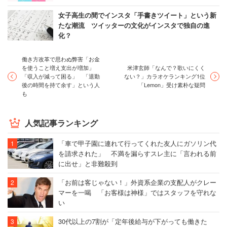
女子高生の間でインスタ「手書きツイート」という新
たな潮流 ツイッターの文化がインスタで独自の進
化？
働き方改革で思わぬ弊害「お金
を使うこと増え支出が増加」
米津玄師「なんで？歌いにくく
「収入が減って困る」 「退勤
ない？」カラオケランキング1位
後の時間を持て余す」という人
「Lemon」受け素朴な疑問
も
人気記事ランキング
「車で甲子園に連れて行ってくれた友人にガソリン代
を請求された」 不満を漏らすスレ主に「言われる前
に出せ」と非難殺到
「お前は客じゃない！」外資系企業の支配人がクレー
マーを一喝 「お客様は神様」ではスタッフを守れな
い
30代以上の7割が「定年後給与が下がっても働きた