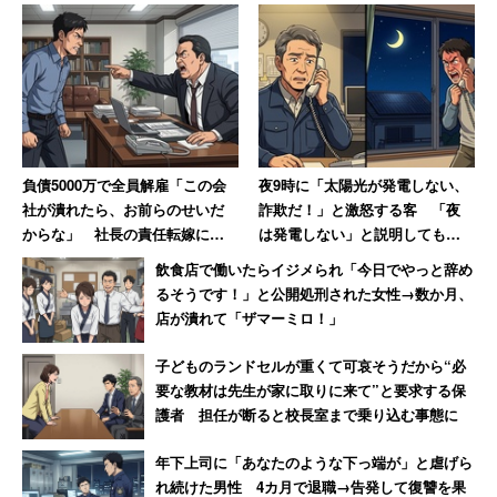
ータスに関する条件が上位に入っている。
一方、18年世代は2位以降「自分のことをずっと愛してく
れる」（25.7％）、「安定した仕事に就いている」
（24.8％）と続き、4位「顔が好み」（21.1％）は他世代
より約20ポイント低い。外見より、安定を取りたいのがこ
負債5000万で全員解雇「この会
夜9時に「太陽光が発電しない、
社が潰れたら、お前らのせいだ
詐欺だ！」と激怒する客 「夜
の世代の特徴のようだ。
からな」 社長の責任転嫁に絶
は発電しない」と説明しても
句【前編】
「すぐに来い！」
飲食店で働いたらイジメられ「今日でやっと辞め
るそうです！」と公開処刑された女性→数か月、
カラオケで盛り上がる曲「プリプリ」→「安
店が潰れて「ザマーミロ！」
室ちゃん」→「DA PUMP」
子どものランドセルが重くて可哀そうだから“必
要な教材は先生が家に取りに来て”と要求する保
好きな番組トップ3は、89年世代は「ザ・ベストテン」
護者 担任が断ると校長室まで乗り込む事態に
「とんねるずのみなさんのおかげです」「とんねるずの番
年下上司に「あなたのような下っ端が」と虐げら
組」とお笑い色の強い番組がランクインした。
れ続けた男性 4カ月で退職→告発して復讐を果