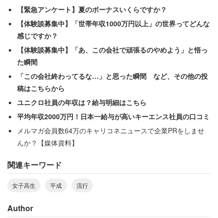
【緊急アンケート】夏のボーナスいくらですか？
【体験談募集中】「世帯年収1000万円以上」の世界ってどんな
感じですか？
【体験談募集中】「あ、この会社で頑張るのやめよう」と悟っ
平成における女子高生の世代別トレンド比較
た瞬間
「この会社終わってるな…」と思った瞬間 など、その他の投
稿はこちらから
ユニクロ社員の年収は？給与明細はこちら
平均年収2000万円！日本一給与が高いキーエンス社員の口コミ
メルマガ会員数64万のキャリコネニュースで企業PRをしませ
んか？【媒体資料】
関連キーワード
女子高生
平成
流行
Author