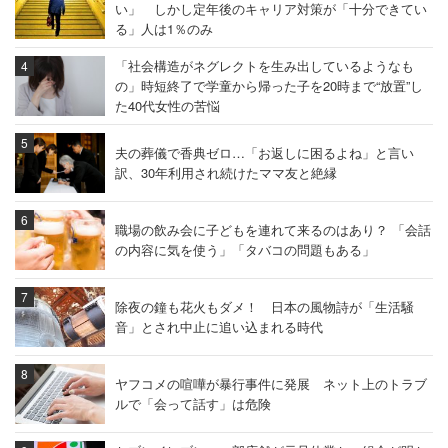
い」 しかし定年後のキャリア対策が「十分できてい
る」人は1％のみ
「社会構造がネグレクトを生み出しているようなも
の」時短終了で学童から帰った子を20時まで“放置”し
た40代女性の苦悩
夫の葬儀で香典ゼロ…「お返しに困るよね」と言い
訳、30年利用され続けたママ友と絶縁
職場の飲み会に子どもを連れて来るのはあり？ 「会話
の内容に気を使う」「タバコの問題もある」
除夜の鐘も花火もダメ！ 日本の風物詩が「生活騒
音」とされ中止に追い込まれる時代
ヤフコメの喧嘩が暴行事件に発展 ネット上のトラブ
ルで「会って話す」は危険