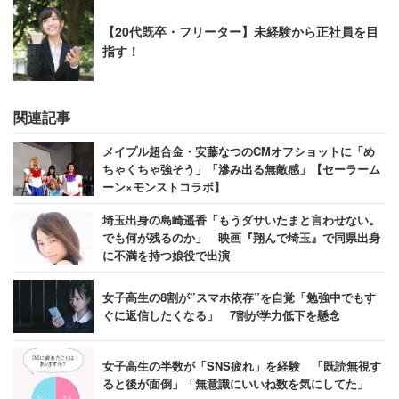
【20代既卒・フリーター】未経験から正社員を目
指す！
関連記事
メイプル超合金・安藤なつのCMオフショットに「め
ちゃくちゃ強そう」「滲み出る無敵感」【セーラーム
ーン×モンストコラボ】
埼玉出身の島崎遥香「もうダサいたまと言わせない。
でも何が残るのか」 映画『翔んで埼玉』で同県出身
に不満を持つ娘役で出演
女子高生の8割が”スマホ依存”を自覚「勉強中でもす
ぐに返信したくなる」 7割が学力低下を懸念
女子高生の半数が「SNS疲れ」を経験 「既読無視す
ると後が面倒」「無意識にいいね数を気にしてた」