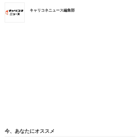
各世代の流行語を聞くと、89年世代は1位が「マジ」で、
キャリコネニュース編集部
2位に「オバタリアン」「すっぴん」「だっちゅーの」
「ナウい」「マブい」「アウトオブ眼中」「バッチグー」
などがランクイン。96年は「チョー〇〇」「チョベリグ／
チョベリバ」が多かった。また「MK5（マジでキレる5秒
前）」「ヤバい」をあげる人もいた。
18年世代の1位は感情の高ぶりを表す「卍／マジ卍」。以
降上位5つに「それな」「◯◯み」「あざまる水産」「ワ
ンチャン」が入る。
結婚する相手に望む条件を聞くと、全世代1位は「優し
い」で4割程度が回答している。また89年世代は同率で
「顔が好み」（39.3％）が入り、以降「高身長」
（17.1％）、「高収入」（16.4％）と続く。96年世代の2
今、あなたにオススメ
位は「顔が好み」（41.5％）で、この2世代は外見やステ