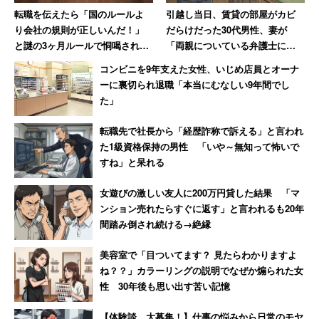
田聖子」「安室奈美恵」「小泉今日子」など、96年は半数
転職を伝えたら「国のルールよ
引越し当日、賃貸の部屋がカビ
が「安室奈美恵」で、ファッションアイコン的存在が多か
り会社の規則が正しいんだ！」
だらけだった30代男性、妻が
った。一方、18年は1位に同率で「YouTuber」「こばし
と謎の3ヶ月ルールで恫喝された
「両親についている弁護士に相
男性→その後、会社は吸収合併
談しますね」と反撃した結果
り。」「宇野実彩子（AAA）」「近藤千尋」「藤田ニコ
コンビニを9年支えた女性、いじめ店員とオーナ
され消滅
ル」「広瀬すず」がランクイン。好みの多様化がうかがえ
ーに裏切られ退職「本当にむなしい9年間でし
た」
る。
転職先で社長から「経歴詐称で訴える」と言われ
た1級資格保持の男性 「いや～無知って怖いで
すね」と呆れる
女遊びの激しい友人に200万円貸した結果 「マ
ンション売れたらすぐに返す」と言われるも20年
間踏み倒され続ける→絶縁
美容室で「目ついてます？ 見たらわかりますよ
ね？？」カラーリングの説明でなぜか煽られた女
性 30年後も思い出す苦い記憶
【体験談、大募集！】仕事の悩みから日常のモヤ