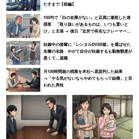
たすまで【前編】
96年世代は男性アイドルやお笑い芸人が司会を務める番組
100均で「白の在庫がない」と店員に激怒した迷
が台頭し「学校へ行こう！」「ミュージックステーショ
惑客 「取り扱いがあるものは、いつも置いと
ン」「HEY！HEY！HEY！MUSIC CHAMP」。18年世代
け」と主張 → 後日「近所で有名なクレーマー」
は「月曜から夜ふかし」「世界の果てまでイッテQ！」
と判明
妊娠中の後輩に「レンタルDVD5箱」を運ばせた
「しゃべくり007」とさまざまなジャンルのバラエティ番
先輩の末路 やがて自分が妊娠するも勤務態度が
組が上位を占めた。
悪くて…退職
カラオケで盛り上がる曲については、89年世代は「プリン
月100時間超の残業を本社へ直談判した結果
→「やる気がないならやめてもらって結構」と言
セスプリンセス」「中森明菜」「松田聖子」、96年世代は
われた男性
「安室奈美恵」「SPEED」「小室ファミリー」「モーニ
ング娘」、18年世代は「DA PUMP」「嵐」「ゴールデン
ボンバー」「AKB48」。近年は男性アーティストも多数
登場している。
メイク・ファッションを参考にする有名人は、89年は「松