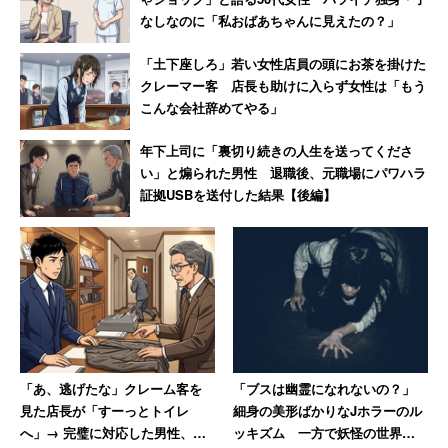
1位は韓国（51％）、2位はマカオ（48％）、3位はラスベ
なしなのに「私おばあちゃんに見えたの？」
ガス（45％）だった。特に女性の62％は韓国でカジノに
「土下座しろ」若い女性店員の頭にお茶を掛けた
行ったことがあると回答しており、買い物やグルメで人気
クレーマー客 店長も助けに入らず女性は「もう
の旅行先である韓国でカジノにも足を運んでいることが伺
こんな会社辞めてやる」
える。
年下上司に「裏切り続きの人生を送ってくださ
い」と煽られた男性 退職後、元職場にパワハラ
証拠USBを送付した結果【後編】
「あ、逃げたな」クレーム客を
「ブスは幽霊になれないの？」
見た店長が「すーっとトイレ
細身の美形ばかりなJホラーのル
へ」→ 完璧に対応した男性、店
ッキズム 一方で妖怪の世界で