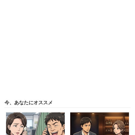
「好奇心。話の種に一度は行くと思う」（20代男
性）
「”花札”や”丁半”など、日本ならではのカジノだと楽
しい。また、豪華な射的やUFOキャッチャーとかど
うでしょう？」（30代女性）
といった意見が寄せられた。一方、「行かない」という人
からは、カジノはあくまでも海外旅行という非日常の中で
楽しむものという声が上がった。
「海外という非日常の世界だから、いつもしないカ
今、あなたにオススメ
ジノで少々遊ぼうという気持ちになるだけだから」
（60代男性）
「海外で行くのは海外旅行でテンションが上ってい