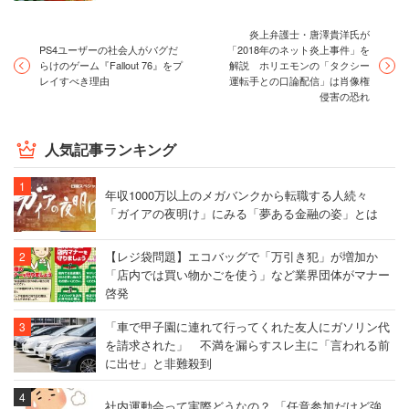
炎上弁護士・唐澤貴洋氏が
PS4ユーザーの社会人がバグだ
「2018年のネット炎上事件」を
らけのゲーム『Fallout 76』をプ
解説 ホリエモンの「タクシー
レイすべき理由
運転手との口論配信」は肖像権
侵害の恐れ
人気記事ランキング
年収1000万以上のメガバンクから転職する人続々
「ガイアの夜明け」にみる「夢ある金融の姿」とは
【レジ袋問題】エコバッグで「万引き犯」が増加か
「店内では買い物かごを使う」など業界団体がマナー
啓発
「車で甲子園に連れて行ってくれた友人にガソリン代
を請求された」 不満を漏らすスレ主に「言われる前
に出せ」と非難殺到
社内運動会って実際どうなの？ 「任意参加だけど強