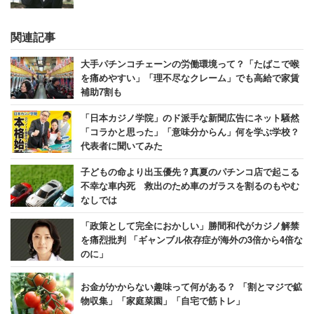
関連記事
大手パチンコチェーンの労働環境って？「たばこで喉
を痛めやすい」「理不尽なクレーム」でも高給で家賃
補助7割も
「日本カジノ学院」のド派手な新聞広告にネット騒然
「コラかと思った」「意味分からん」何を学ぶ学校？
代表者に聞いてみた
子どもの命より出玉優先？真夏のパチンコ店で起こる
不幸な車内死 救出のため車のガラスを割るのもやむ
なしでは
「政策として完全におかしい」勝間和代がカジノ解禁
を痛烈批判 「ギャンブル依存症が海外の3倍から4倍な
のに」
お金がかからない趣味って何がある？ 「割とマジで鉱
物収集」「家庭菜園」「自宅で筋トレ」