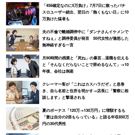
長の“ニヤニヤ”に呆れ果てる
は醜女が活躍しているぞ！
「456確定なのに5万負け」7月7日に散ったパチ
スロユーザー続出、翌日の「熱くもない日」に10
万負けた猛者も
夫の不倫で離婚調停中に「ダンナさんイケメンで
すねぇ」と調停委員が発言 50代女性が激怒した
無神経すぎる一言
月90時間の残業と「死ね」の暴言…退職を伝える
と「そんなくだらないことで辞めるなんて」→10
年後、会社は倒産
クレーマー客が「これはカスハラだぞ」と息巻
き、自ら名前と住所を明かす→店長に「警察に相
談します」と撃退される
夏のボーナス「120万→130万円」に増額するも
「妻は自分の2倍もらっている」と語る年収850万
円の30代男性