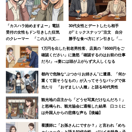
るから。日常には馴染まない」（50代女性）
実際、国内のカジノに行くという人は2割に満たなかった
「カスハラ始めますよー」電話
30代女性とデートしたら相手
が、海外旅行でカジノで遊んだ経験がある人は62.7％に上
受付の女性もドン引きした狂気
が”ミックスナッツ”注文 自分
った。海外でカジノに行った理由を聞くと、「旅行先にカ
のクレーマー 「この人大丈夫
勝手な食べ方にドン引きし「子
か」と絶句
供じゃないんだから」と注意し
ジノがあった」が51.1％で最も多く、「日本国内では体験
1万円を出した初老男性客、店員の「9500円をご
た男性
できない」が49.5％だった。男性では「ギャンブルが好き
確認ください」に激怒「確認するのはお前の仕事
だろ!」→妻には頭が上がらず大人しくなる
だから」という人も17.9％いた。
都内で危険な“ぶつかりお姉さん”に遭遇、「何か
カジノで遊んだ際、一度で使った最高金額を聞くと、3万
重くて固そうなもの」が入ってそうなバッグで体
当たり 「おぞましい人種」と語る40代男性
円未満が69.7％と大半を占めた。3万円以上10万円未満は
15.7％で、100万円以上使った人も3％いた。3万円未満の
観光地の店主から「どうせ写真だけなんだろ！」
割合は、女性で87.7％、男性で61.1％となっており、男性
と怒鳴られ、観光協会に通報した結果 口コミに
の方が使用金額が高いことがわかる。
は外国人からの悲痛な声も【後編】
看護師に「お孫さんにですか？」と言われ「めち
カジノに行ったことがある国や都市を複数回答で聞くと、
ゃショック」と語る50代女性 バツイチ独身・子