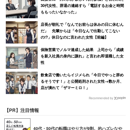
30代女性、辞退の連絡すら「電話するお金と時間
ももったいなかった」
店長が朝礼で「なんでお前らは休みの日に休むん
だ」 先輩からは「今日なんで出勤してこない
の!?」休日なのに言われた女性【前編】
保険営業でノルマ達成した結果 上司から「成績
を新入社員の身内に譲れ」と言われ即退職した女
性
飲食店で働いたらイジメられ「今日でやっと辞め
るそうです！」と公開処刑された女性→数か月、
店が潰れて「ザマーミロ！」
Recommended by
【PR】注目情報
40代・50代の転職はやり方が9割。的ハズレなや