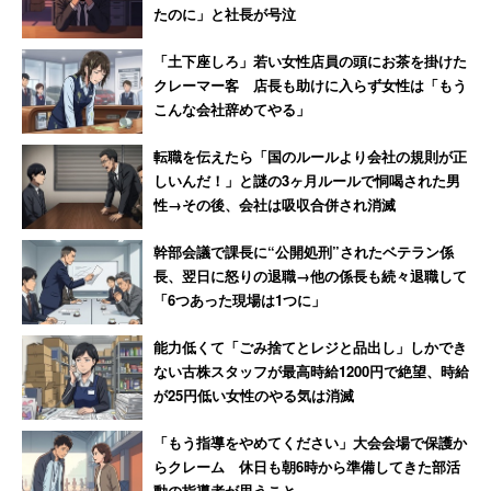
たのに」と社長が号泣
適応時期に関しては、特に定めていないという。「今回は
あくまで、非課税の考え方を明確化させて頂いただけなの
「土下座しろ」若い女性店員の頭にお茶を掛けた
クレーマー客 店長も助けに入らず女性は「もう
で、いつからという話はありません」と説明する。昨年の
こんな会社辞めてやる」
テレワーク時など既に徴収済みの税金に関しては、
転職を伝えたら「国のルールより会社の規則が正
しいんだ！」と謎の3ヶ月ルールで恫喝された男
「源泉徴収を修正されるのであれば、さかのぼって
性→その後、会社は吸収合併され消滅
還付請求することはできます」
幹部会議で課長に“公開処刑”されたベテラン係
長、翌日に怒りの退職→他の係長も続々退職して
「6つあった現場は1つに」
と話した。企業側が「税金を納めすぎた」と修正申請し、
電気代や通信費が業務に使用されたことが認められれば、
能力低くて「ごみ捨てとレジと品出し」しかでき
還付が認められるという。具体的な根拠としては、やはり
ない古株スタッフが最高時給1200円で絶望、時給
が25円低い女性のやる気は消滅
テレワークをしていたという記録や、それぞれいくら支払
ったのかが分かる明細書などが必要になるとした。
「もう指導をやめてください」大会会場で保護か
らクレーム 休日も朝6時から準備してきた部活
動の指導者が思うこと