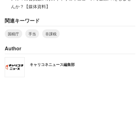
で、月の半分を在宅勤務、仕事で使った部屋の広さを自宅
んか？【媒体資料】
の2割と仮定した場合、400円分が非課税になるという。
関連キーワード
このケースでも、従業員は電気料金などを職場に報告する
必要がある。
国税庁
手当
非課税
一方、一部企業で既に導入が進んでいる実費を計算しない
Author
定額手当の支給は、全額が課税対象になる。このため、企
業の間では、同庁の計算方法に基づいた実費相当額を手当
キャリコネニュース編集部
として支給する動きが広がるとみられる。
国税庁「さかのぼって還付請求することも可
能」
国税庁は、在宅勤務手当の一部を非課税とすることについ
て、