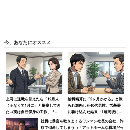
「企業、従業員の間で経費を一時的に立て替えるこ
とがあります。今回の通信費、電気代に関しても、
この立て替えた経費分を非課税にするということで
今、あなたにオススメ
す」
と考え方を説明する。昨年からテレワークの費用負担や税
のあり方について議論を深める中で、出てきた声を吸い上
げて今回のような発表に至ったという。
また、既に課税対象の定額手当を支給している一部企業に
上司に退職を伝えたら「12月末
給料精算に「2ヶ月かかる」と渋
対しては、特に呼びかけなどは行わないという。担当者は
じゃなくて1月に」と提案してき
られ激怒した40代男性、労基署
た→実は自己保身の工作、「セ
に駆け込んだ結果「1週間後に振
「今回のFAQを参考にして頂いて、対応をご検討頂くこと
クハラ体質の上に卑怯者」と振
り込まれました」
社員に暴言を吐きまくるワンマン社長の会社、詐
になるかと思います」と話した。
り返る女性
欺で倒産してしまう→「アットホームな職場だっ