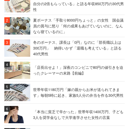
自分の2倍もらっている」と語る年収850万円の30代男
性
夏ボーナス「手取り8000円ちょっと」の女性 国会議
員の賞与に怒り「何の成果もあげていないのに、なん
なら寝ているのに」
冬のボーナス、課長は「0円」なのに「部長職以上は
300万円」 納得いかず「退職も考えている」と語る
40代男性
「店長出せよ！」深夜のコンビニで80円の値引きを迫
ったクレーマーの末路【前編】
世帯年収1180万円「嫁の親からお米が送られてきま
す」毎朝5時に起き、家族5人分の弁当を作る30代男性
「本当に貧乏で辛かった」世帯年収1400万円、子ども
3人を奨学金なしで大学進学させた女性の言葉