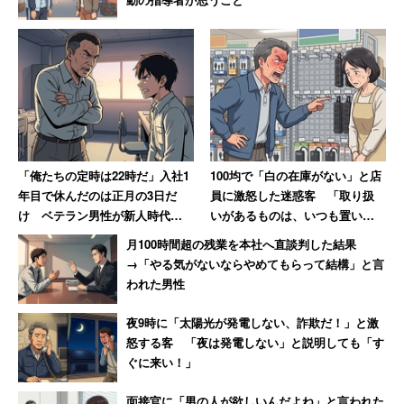
「俺たちの定時は22時だ」入社1
100均で「白の在庫がない」と店
年目で休んだのは正月の3日だ
員に激怒した迷惑客 「取り扱
け ベテラン男性が新人時代に
いがあるものは、いつも置いと
目撃した“退職ドミノ”の現場
け」と主張 → 後日「近所で有名
月100時間超の残業を本社へ直談判した結果
【前編】
なクレーマー」と判明
→「やる気がないならやめてもらって結構」と言
われた男性
夜9時に「太陽光が発電しない、詐欺だ！」と激
怒する客 「夜は発電しない」と説明しても「す
ぐに来い！」
面接官に「男の人が欲しいんだよね」と言われた