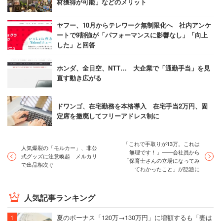
材獲得が可能」などのメリット
ヤフー、10月からテレワーク無制限化へ 社内アンケ
ートで9割強が「パフォーマンスに影響なし」「向上
した」と回答
ホンダ、全日空、NTT… 大企業で「通勤手当」を見
直す動き広がる
ドワンゴ、在宅勤務を本格導入 在宅手当2万円、固
定席を撤廃してフリーアドレス制に
「これで手取りが13万。これは
人気爆裂の「モルカー」、非公
無理です！」――会社員から
式グッズに注意喚起 メルカリ
「保育士さんの立場になってみ
で出品相次ぐ
てわかったこと」が話題に
人気記事ランキング
夏のボーナス「120万→130万円」に増額するも「妻は