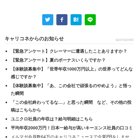
務手当」の一部を非課税にすると
発表
した。通常は手当を
受け取ると、給与などと同様に所得税がかかるが、自宅の
通信費や電気代のうち仕事に使った分は課税されないよう
にすることで、テレワーカーの税負担を軽減する狙いがあ
る。
キャリコネからのお知らせ
sponsored
【緊急アンケート】クレーマーに遭遇したことありますか？
同庁は、テレワーク中に仕事に使ったとみなす実費に相当
【緊急アンケート】夏のボーナスいくらですか？
する額の計算方法も示している。例えば通信費であれば、
【体験談募集中】「世帯年収1000万円以上」の世界ってどんな
1か月の通信費のうち在宅で勤務した日数分の半額がこれ
感じですか？
に当たる。仮に1か月（30日間）の通信費を6000円とし
【体験談募集中】「あ、この会社で頑張るのやめよう」と悟っ
て、半分の15日間が在宅勤務だった場合、1500円が非課
た瞬間
税になる。ただし、従業員は通信料の明細書などを会社に
「この会社終わってるな…」と思った瞬間 など、その他の投
提出する必要がある。
稿はこちらから
ユニクロ社員の年収は？給与明細はこちら
電気代ではさらに、仕事に使った自宅の部屋の広さに応じ
平均年収2000万円！日本一給与が高いキーエンス社員の口コミ
て、実費に相当する金額を計算する。電気代が月8000円
メルマガ会員数64万のキャリコネニュースで企業PRをしませ