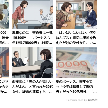
000
激務なのに「交通費は一律
「はいはいはいはい、何や
 国会
1日300円」「ボーナスも
ねんブス」親切に場所を教
何の成
年1回3万5000円」 36時間
えただけの受付女性、いき
に、な
勤務にも疲弊して辞めた女
なりの暴言に絶句
」
性「3年以上続いている人
はいないらしい」
くださ
面接官に「男の人が欲しい
夏のボーナス、昨年ゼロ
からク
んだよね」と言われた30代
→「今年は転職して50万
時から
女性、辞退の連絡すら「電
円」だった50代男性 「今
の指導
話するお金と時間ももった
までの働きは一体何だった
Recommended by
いなかった」
んだ…」という人も