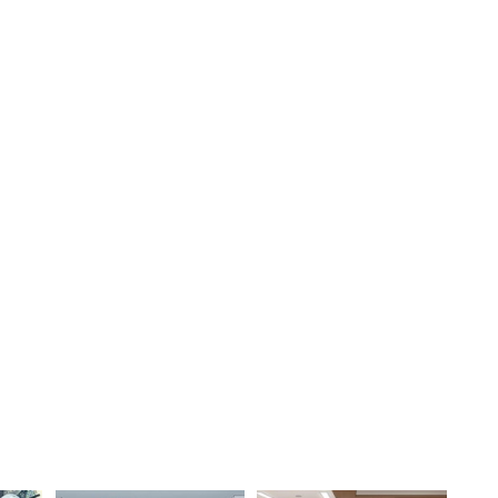
ほど現実は甘くない。
が完全になくなるので心身の疲れも取れません。この
身の代わりに責任者として勤めてくれる人材を育てて
みんなすぐに辞めて行ってしまうので転職もなかなか
で、
ず、すべてが嫌になってしまうので、せっかくお付き
になりそうです」
お金には変えられないものだが、お金の余裕がないた
。