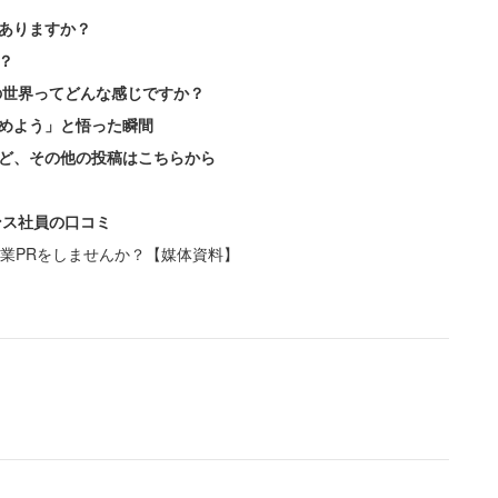
ありますか？
？
の世界ってどんな感じですか？
めよう」と悟った瞬間
ど、その他の投稿はこちらから
ンス社員の口コミ
業PRをしませんか？【媒体資料】
費の収支についてこう明かす。
の保険代7000円、ガソリン代2万円は毎月固定で支
たので大分楽に生活できるようになりましたが、貯金
で50万円は貯めてこれました」
に陥ってしまったというわけだ。土日を削りダブルワ