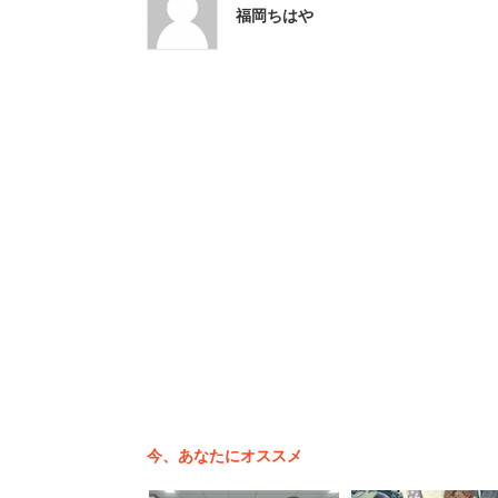
ークに勤しむ男性だが、それで解決する
福岡ちはや
「生活に余裕が出るわけでもなく、休み
先のことを考えて転職したいですが、自
からでないと辞められず、育てようにも
厳しいです」
男性は心身ともに追い込まれている様子
「お金に余裕がないと心にも余裕ができ
合いしてくれている今の彼女ともお別れ
と残念な思いを語った。恋人との関係は
めに別れを考えるとは、あまりに切ない
今、あなたにオススメ