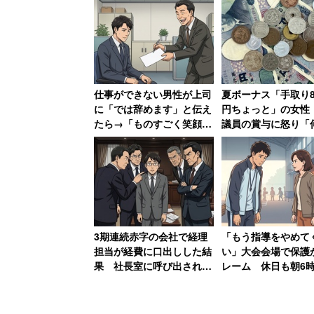
仕事ができない男性が上司
夏ボーナス「手取り8
に「では辞めます」と伝え
円ちょっと」の女性
たら→「ものすごく笑顔に
議員の賞与に怒り「
なって、その場で退職届を
果もあげていないの
書かされました」
んなら寝ているのに
3期連続赤字の会社で経理
「もう指導をやめて
担当が経費に口出しした結
い」大会会場で保護
果 社長室に呼び出されて
レーム 休日も朝6
「吊るし上げ」→退職
準備してきた部活動
者が思うこと