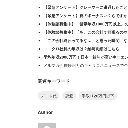
【緊急アンケート】クレーマーに遭遇したこと
【緊急アンケート】夏のボーナスいくらですか
【体験談募集中】「世帯年収1000万円以上」
【体験談募集中】「あ、この会社で頑張るのや
「この会社終わってるな…」と思った瞬間 な
ユニクロ社員の年収は？給与明細はこちら
平均年収2000万円！日本一給与が高いキーエ
メルマガ会員数64万のキャリコネニュースで企
現在は実家暮らしをしている男性。生活
関連キーワード
「月4万円実家に支払い、携帯代1万円、車
デート代
恋愛
手取り20万円以下
払いがあります。車のローンがなくなっ
はあまりできません。それでも何とか1年
Author
そんな状況で彼女ができ、家計のピンチ