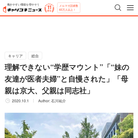
働きやすい職場を増やそう
メルマガ読者数
65万人以上！
キャリア
総合
理解できない“学歴マウント”「“妹の
友達が医者夫婦”と自慢された」「母
親は京大、父親は同志社」
2020.10.1
Author:
石川祐介