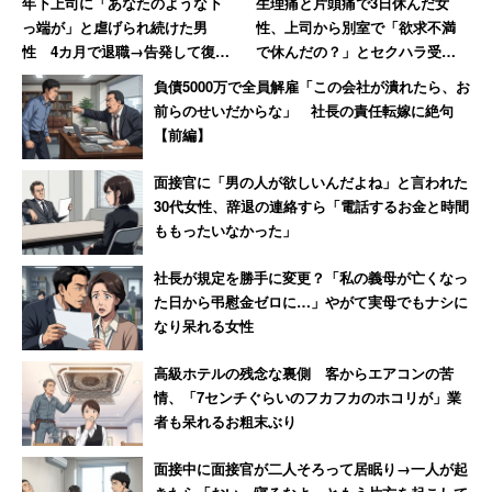
年下上司に「あなたのような下
生理痛と片頭痛で3日休んだ女
っ端が」と虐げられ続けた男
性、上司から別室で「欲求不満
性 4カ月で退職→告発して復讐
で休んだの？」とセクハラ受け
を果たすまで【前編】
て退職→その後、会社倒産で
負債5000万で全員解雇「この会社が潰れたら、お
「ザマーミロ！」
前らのせいだからな」 社長の責任転嫁に絶句
【前編】
面接官に「男の人が欲しいんだよね」と言われた
30代女性、辞退の連絡すら「電話するお金と時間
ももったいなかった」
社長が規定を勝手に変更？「私の義母が亡くなっ
た日から弔慰金ゼロに…」やがて実母でもナシに
なり呆れる女性
高級ホテルの残念な裏側 客からエアコンの苦
情、「7センチぐらいのフカフカのホコリが」業
者も呆れるお粗末ぶり
面接中に面接官が二人そろって居眠り→一人が起