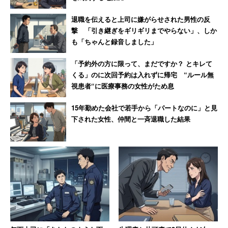
退職を伝えると上司に嫌がらせされた男性の反
撃 「引き継ぎをギリギリまでやらない」、しか
も「ちゃんと録音しました」
「予約外の方に限って、まだですか？ とキレて
くる」のに次回予約は入れずに帰宅 “ルール無
視患者“に医療事務の女性がため息
15年勤めた会社で若手から「パートなのに」と見
下された女性、仲間と一斉退職した結果