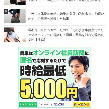
「ラジオ体操は無給」始業20分前の強制参加に納得い
かず、労基署へ通報した結果
理不尽上司にムカついたので「そのまま事務所でエリ
アマネージャーに電話して退職」薬局を即行で辞めた
女性【後編】