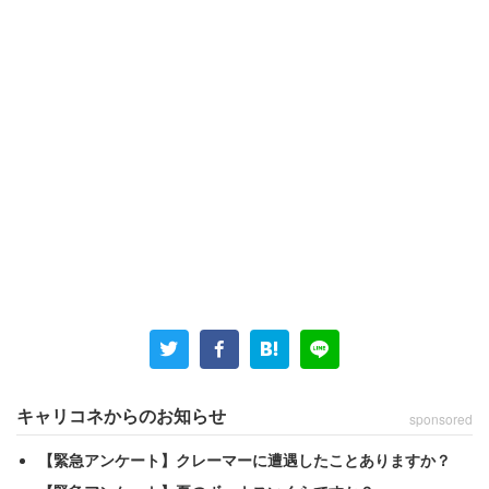
中には「ウチの父です。たかが県内の進学校行ってたくら
いなのに、いまだに自慢してくる。外では言ってませんよ
うに」と身内からマウントされるケースもあった。
「息子が慶應卒業だと自慢する同僚がいるわ」
キャリコネからのお知らせ
sponsored
「元カレ。しかも自分じゃなくて親の学歴でマウン
トとってきてた。『母親は京都大学、父は同志社
【緊急アンケート】クレーマーに遭遇したことありますか？