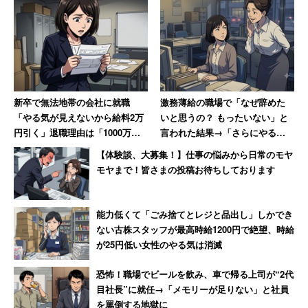
「いい大学出ても仕事とは別だと思っていて『私は
仕事できるから?』みたいな自慢を散々聞かす高卒の
上司はいた」
「仕事のミスに関しては私個人の問題であって学歴
は関係ないのに『あなたいい学校出ているんでし
新卒で無法地帯の会社に就職
激務薄給の職場で「なぜ辞めた
ょ？』って言われてすごい嫌だった」
「やる気が見えないから給料2万
いと思うの？ もったいない」と
円引く」退職理由は「1000万円
言われた結果→「さらにやる気
売り上げてボーナス6万円」だっ
を失いました。もちろん退職」
【体験談、大募集！】仕事の悩みから日常のモヤ
といった”逆学歴マウント”を受けた、という人も多かっ
た女性【後編】
モヤまで！皆さまの投稿お待ちしております
た。
学歴はあるに越したことはないが、必ずしもその人の能力
能力低くて「ごみ捨てとレジと品出し」しかでき
ない古株スタッフが最高時給1200円で絶望、時給
や魅力に直結するものではない。そもそも謙虚な気持ちを
が25円低い女性のやる気は消滅
持ってさえいれば、マウントなどしなくても周囲から尊敬
されるもの。それを忘れないでほしい。
恐怖！職場でビールを飲み、車で帰る上司が“2代
目社長”に就任→「メモリーが足りない」と社員
を罵倒する地獄に