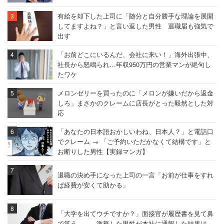
有給を却下した上司に「随分と自分勝手な理論を展開
してますよね？」と言い返した男性 退職届も強気で
出す
「お前どこにいるんだ、会社に来い！」海外出張中、
社長から怒鳴られ…年収950万円の営業マンが絶句し
たワケ
メロンゼリーを買ったのに「メロンが嫌いだから返金
しろ」まさかのクレームに店長がとった毅然とした対
応
「あなたの日本語おかしいわね、日本人？」と電話口
でクレーム → 「ご予約いただかなくて結構です」と
お断りした男性【実録マンガ】
退職の決め手になった上司の一言「お前が仕事をすれ
ば経費が安くて助かる」
「大学を出てウチですか？」面接官が履歴書を見て鼻
で笑う…… 激怒した男性が本社に通報した結果は