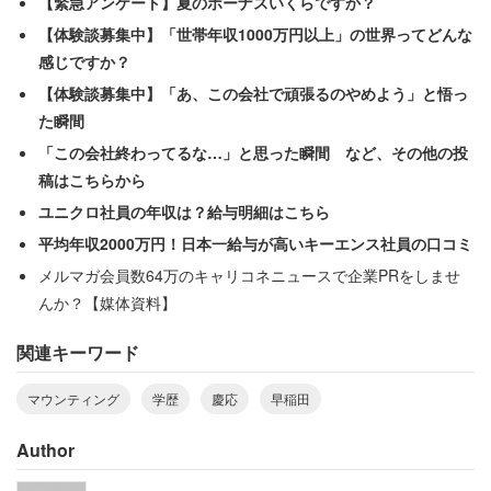
で』とか、『だから何？』キモかったわ」
【緊急アンケート】夏のボーナスいくらですか？
【体験談募集中】「世帯年収1000万円以上」の世界ってどんな
感じですか？
また、自分自身の学歴ではなく、身内の学歴を使ってマウ
【体験談募集中】「あ、この会社で頑張るのやめよう」と悟っ
ントを取る人もおり、その多様性に驚かされる。終いには
た瞬間
「私の同僚なんて、妹の友達が医者夫婦ってことを自慢し
「この会社終わってるな…」と思った瞬間 など、その他の投
てくるよ。身内でも無い」と他人のまわしで相撲を取る人
稿はこちらから
までいるという。
ユニクロ社員の年収は？給与明細はこちら
平均年収2000万円！日本一給与が高いキーエンス社員の口コミ
メルマガ会員数64万のキャリコネニュースで企業PRをしませ
「いい学校出てるんだから」と”逆”学歴マウ
んか？【媒体資料】
ントの被害談も
関連キーワード
また、高学歴が当然の環境にいるあまりに当人にマウント
マウンティング
学歴
慶応
早稲田
を取っている認識すらない、厄介な学歴マウントも存在す
Author
る。