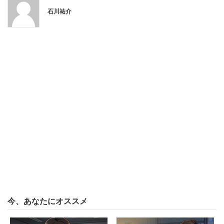
石川祐介
「自慢というより高学歴が当たり前の友達が多く
て、低学歴を人間とも思ってない模様。つらい」
「高学歴が当たり前に思っていて、マウントすら取
らない人たちいるよね。私の周りの高学歴の人は良
い人ばっかりだけどそれが当たり前だから、『私が
その辺の私立大学出身だということを完全に忘れて
るでしょ』っていう発言はよくされる」
学歴の低い人への配慮をそもそも欠いていたり、無意識の
うちに傷つけたりと無意識のうちにマウントを取っている
ケースも確かにある。
一方、学歴コンプレックスをこじらせた人々からの
今、あなたにオススメ