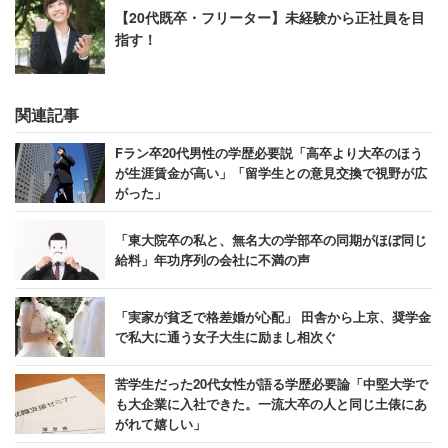
【20代既卒・フリーター】未経験から正社員を目
指す！
関連記事
Fラン卒20代男性の学歴必要説「高卒より大卒のほう
が生涯賃金が高い」「留学生との意見交換で視野が広
がった」
「東大院卒の私と、無名大の学部卒の同期がほぼ同じ
給料」年功序列の会社に不満の声
「実家が貧乏で格差婚が心配」 田舎から上京、奨学金
で私大に通う女子大生に励まし相次ぐ
苦学生だった20代女性が語る学歴必要論「中堅大学で
も大企業に入社できた。一流大卒の人と同じ土俵にあ
がれて嬉しい」