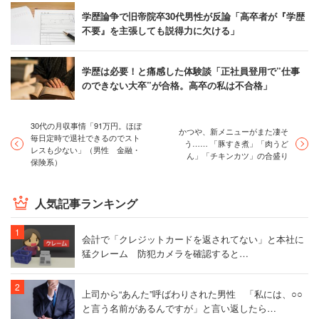
学歴論争で旧帝院卒30代男性が反論「高卒者が『学歴
不要』を主張しても説得力に欠ける」
学歴は必要！と痛感した体験談「正社員登用で”仕事
のできない大卒”が合格。高卒の私は不合格」
30代の月収事情「91万円。ほぼ
かつや、新メニューがまた凄そ
毎日定時で退社できるのでスト
う…… 「豚すき煮」「肉うど
レスも少ない」（男性 金融・
ん」「チキンカツ」の合盛り
保険系）
人気記事ランキング
会計で「クレジットカードを返されてない」と本社に
猛クレーム 防犯カメラを確認すると…
上司から“あんた”呼ばわりされた男性 「私には、○○
と言う名前があるんですが」と言い返したら…