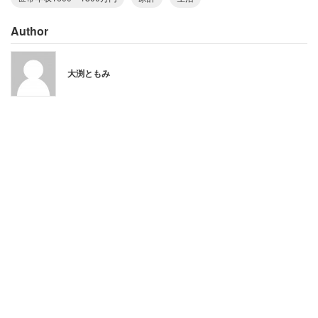
Author
「家以外のものは、基本的に現金購入です」
大渕ともみ
都内の40代前半女性は、IT・通信系の企業の正社員。世帯
年収は1800万円で、夫婦と子ども2人の4人家族で仲良く
暮らしている。女性は、
「子どもが『欲しい』と言うものを買ってあげられ
るし、習い事も本人のスケジュールに合わせて対応
できます。車は10年乗ってから買い替えましたが、
好きな車を現金で購入。ちなみに家以外のものは、
基本的に現金購入です。普段は主人の収入で生活し
ていて、私の収入は貯金にしています」