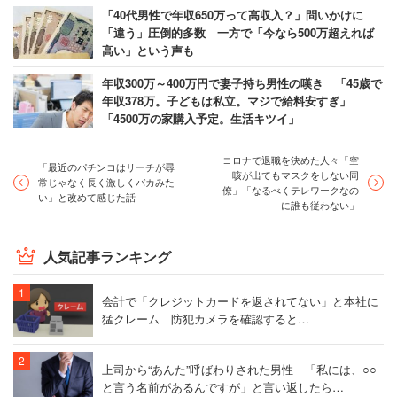
「40代男性で年収650万って高収入？」問いかけに
「違う」圧倒的多数 一方で「今なら500万超えれば
高い」という声も
年収300万～400万円で妻子持ち男性の嘆き 「45歳で
年収378万。子どもは私立。マジで給料安すぎ」
「4500万の家購入予定。生活キツイ」
コロナで退職を決めた人々「空
「最近のパチンコはリーチが尋
咳が出てもマスクをしない同
常じゃなく長く激しくバカみた
僚」「なるべくテレワークなの
い」と改めて感じた話
に誰も従わない」
人気記事ランキング
会計で「クレジットカードを返されてない」と本社に
猛クレーム 防犯カメラを確認すると…
上司から“あんた”呼ばわりされた男性 「私には、○○
と言う名前があるんですが」と言い返したら…