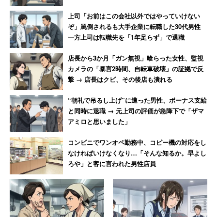
【あわせて読みたい】
上司「お前はこの会社以外ではやっていけない
世帯年収1300万円の40代男性「普段はユニクロで十分だ
ぞ」罵倒されるも大手企業に転職した30代男性
一方上司は転職先を「1年足らず」で退職
が、お出かけ時は割引品のノースフェイス」
「妻が働かない。離婚したい」世帯年収800～1000万円、
店長から3か月「ガン無視」喰らった女性、監視
家族関係に不満がある人の声
カメラの「暴言2時間、自転車破壊」の証拠で反
撃 → 店長はクビ、その後店も潰れる
“朝礼で吊るし上げ”に遭った男性、ボーナス支給
と同時に退職 → 元上司の評価が急降下で「ザマ
アミロと思いました」
コンビニでワンオペ勤務中、コピー機の対応をし
なければいけなくなり…「そんな知るか。早よし
ろや」と客に言われた男性店員