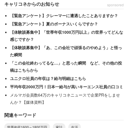
キャリコネからのお知らせ
sponsored
炊中心の生活。外食はほとんどしません。買い物は
ネットか近所のスーパーで済ませます。メーカーや
【緊急アンケート】クレーマーに遭遇したことありますか？
産地を応援したいので、食料品や日用品はどれだけ
【緊急アンケート】夏のボーナスいくらですか？
高くても国産品を買うようにしています」
【体験談募集中】「世帯年収1000万円以上」の世界ってどんな
感じですか？
【体験談募集中】「あ、この会社で頑張るのやめよう」と悟っ
と打ち明ける。また「普段の買い物では値段を気にせず買
た瞬間
いますが、ブランド物には興味がありません。特別な贅沢
「この会社終わってるな…」と思った瞬間 など、その他の投
をしない独身の生活費なんてたかが知れていますよ。年間
稿はこちらから
200万円程度です」と告白。年収1700万円でありながら生
ユニクロ社員の年収は？給与明細はこちら
活費が月17万円にも届かないとは、お金が有り余りそう
平均年収2000万円！日本一給与が高いキーエンス社員の口コミ
だ。
メルマガ会員数64万のキャリコネニュースで企業PRをしませ
んか？【媒体資料】
男性は、「確かに税金は高いですが、残る分もそれなりに
関連キーワード
あるので文句はありません。今の暮らしに満足していま
す」と幸せそのものだ。
世帯年収1600～1800万円
家計
生活