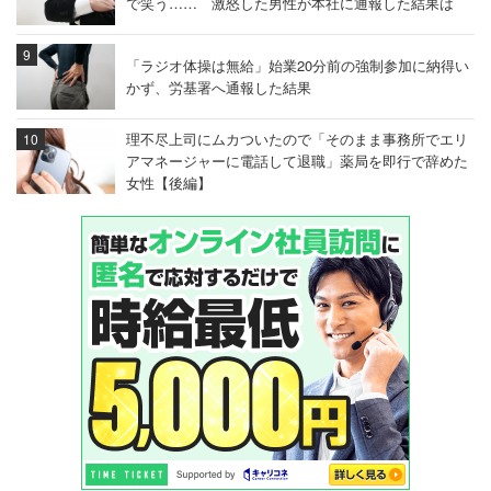
で笑う…… 激怒した男性が本社に通報した結果は
「ラジオ体操は無給」始業20分前の強制参加に納得い
かず、労基署へ通報した結果
理不尽上司にムカついたので「そのまま事務所でエリ
アマネージャーに電話して退職」薬局を即行で辞めた
女性【後編】