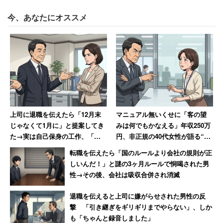
とリアルな生活感を明かした。
今、あなたにオススメ
同じく都内在住の、世帯年収1700万円の40代前半男性
（IT・通信系／正社員）は「生活するうえで、お金を気に
しすぎなくていいので幸せ。そんなに贅沢はしていない
が、周りからはうらやましがられ『おごってくれ』とよく
言われる」と語る。世帯年収1600～1800万円の人たち
は、意外にも堅実家が多いのかもしれない。
上司に退職を伝えたら「12月末
マニュアル無いくせに「客の望
じゃなくて1月に」と提案してき
みは何でもかなえる」年収250万
※キャリコネニュースでは引き続き
「あなたの世帯年収へ
た→実は自己保身の工作、「セ
円、非正規の40代女性が語る“や
クハラ体質の上に卑怯者」と振
ばい職場”の実態
の不満を教えてください」
などの
アンケート
へのご回答や
転職を伝えたら「国のルールより会社の規則が正
り返る女性
しいんだ！」と謎の3ヶ月ルールで恫喝された男
【アマギフ1000円プレゼント】読者エッセイ
を募集して
性→その後、会社は吸収合併され消滅
います。
退職を伝えると上司に嫌がらせされた男性の反
—–
撃 「引き継ぎをギリギリまでやらない」、しか
も「ちゃんと録音しました」