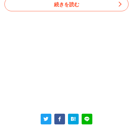
続きを読む
群馬県の40代後半男性は、フリーランスでソフトウェア開
発事業を営んでいる。年収は1700万円で、独身生活を満
喫中だ。男性は日頃の暮らしについて、
「仕事柄、基本的には自宅に引きこもっており、自