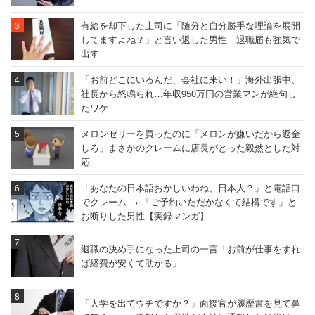
有給を却下した上司に「随分と自分勝手な理論を展開
してますよね？」と言い返した男性 退職届も強気で
出す
「お前どこにいるんだ、会社に来い！」海外出張中、
社長から怒鳴られ…年収950万円の営業マンが絶句し
たワケ
メロンゼリーを買ったのに「メロンが嫌いだから返金
しろ」まさかのクレームに店長がとった毅然とした対
応
「あなたの日本語おかしいわね、日本人？」と電話口
でクレーム → 「ご予約いただかなくて結構です」と
お断りした男性【実録マンガ】
退職の決め手になった上司の一言「お前が仕事をすれ
ば経費が安くて助かる」
「大学を出てウチですか？」面接官が履歴書を見て鼻