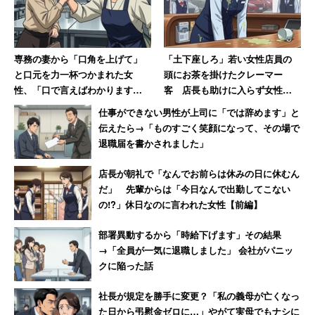
専務の妻から「口角を上げて」
「土下座しろ」若い女性店員の
と口元を力一杯つかまれた女
頭にお茶を掛けたクレーマー
性、「口で言えばわかります
客 店長も助けに入らず女性は
よ！」と顎をつかみ返し反撃 →
「もうこんな会社辞めてやる」
仕事ができない男性が上司に「では辞めます」と
即行退職
伝えたら→「ものすごく笑顔になって、その場で
退職届を書かされました」
店長が朝礼で「なんでお前らは休みの日に休むん
だ」 先輩からは「今日なんで出勤してこない
の!?」休日なのに言われた女性【前編】
部署異動するから「時給下げます」その結果
→「全員が一気に退職しました」 会社がパニッ
クに陥った話
社長が規定を勝手に変更？「私の義母が亡くなっ
た日から弔慰金ゼロに…」やがて実母でもナシに