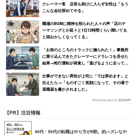
クレーマー客 店長も助けに入らず女性は「もう
こんな会社辞めてやる」
職場のBGMに精神を削られた人々の声「店のテ
ーマソングとか延々と1日12時間くらい聞いてる
と頭おかしくなってくる」
「お前のところのトラックに煽られた！」事務所
に乗り込んできたクレーマーにドラレコを見せた
結果→蛇行運転が発覚し「逃げるように去ってい
った」
仕事ができない男性が上司に「では辞めます」と
伝えたら→「ものすごく笑顔になって、その場で
退職届を書かされました」
Recommended by
【PR】注目情報
40代・50代の転職はやり方が9割。的ハズレなや