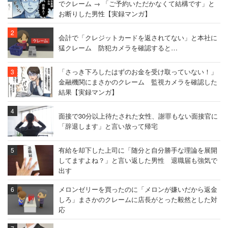
でクレーム → 「ご予約いただかなくて結構です」と
お断りした男性【実録マンガ】
会計で「クレジットカードを返されてない」と本社に
猛クレーム 防犯カメラを確認すると…
「さっき下ろしたはずのお金を受け取っていない！」
金融機関にまさかのクレーム 監視カメラを確認した
結果【実録マンガ】
面接で30分以上待たされた女性、謝罪もない面接官に
「辞退します」と言い放って帰宅
有給を却下した上司に「随分と自分勝手な理論を展開
してますよね？」と言い返した男性 退職届も強気で
出す
メロンゼリーを買ったのに「メロンが嫌いだから返金
しろ」まさかのクレームに店長がとった毅然とした対
応