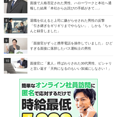
面接で人格否定された男性、ハローワークと本社へ通
報した結果「本社からお詫びの手紙がきて…」
退職を伝えると上司に嫌がらせされた男性の反撃
「引き継ぎをギリギリまでやらない」、しかも「ちゃ
んと録音しました」
「面接官がずっと携帯電話を操作していました」 ひど
すぎる面接に落胆したバス運転士の男性
面接官に「素人」呼ばわりされた30代男性、ピシャリ
と言い返す「天狗になるのもいい加減にしなさい！」