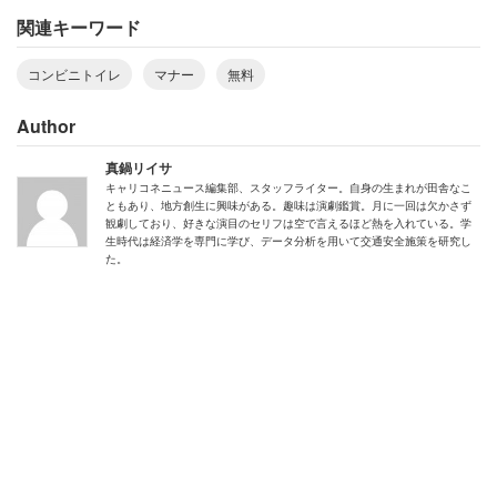
関連キーワード
コンビニトイレ
マナー
無料
Author
真鍋リイサ
キャリコネニュース編集部、スタッフライター。自身の生まれが田舎なこ
ともあり、地方創生に興味がある。趣味は演劇鑑賞。月に一回は欠かさず
観劇しており、好きな演目のセリフは空で言えるほど熱を入れている。学
生時代は経済学を専門に学び、データ分析を用いて交通安全施策を研究し
た。