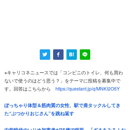
女性の働くお店では「コンビニを利用してくださるお客様
にサービスでトイレをお貸ししています」というが、
「挨拶すれば何でもいいのか？」「トイレットペーパーに
も水道にも清掃にも費用がかかっています」
※キャリコネニュースでは「コンビニのトイレ、何も買わ
と、何も買わない客に苦言を呈した。トイレを利用するな
ないで使うのはどう思う？」をテーマに投稿を募集中で
ら何か1つくらい買い物してほしいだろう。しかも、
す。回答はこちらから
https://questant.jp/q/MNKI2O5Y
｢『トイレが汚いんですけど』と言ってくる人がいます。
ぽっちゃり体型＆筋肉質の女性、駅で肩タックルしてき
汚しているのは何も買わずにトイレを使っている方です
た“ぶつかりおじさん”を跳ね返す
よ」
中学時代のいじめ加害者が35歳で病死 「ざまあみろ！お