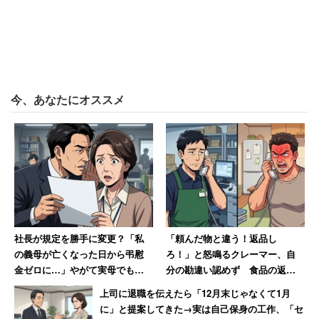
今、あなたにオススメ
社長が規定を勝手に変更？「私
「頼んだ物と違う！返品し
の義母が亡くなった日から弔慰
ろ！」と怒鳴るクレーマー、自
金ゼロに…」やがて実母でもナ
分の勘違い認めず 食品の返品
シになり呆れる女性
要求に一歩も引かなかった店員
上司に退職を伝えたら「12月末じゃなくて1月
「強く断った」
に」と提案してきた→実は自己保身の工作、「セ