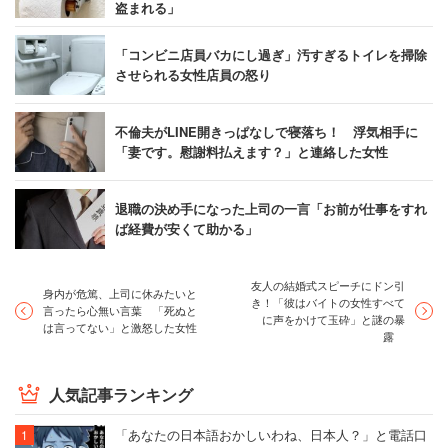
盗まれる」
「コンビニ店員バカにし過ぎ」汚すぎるトイレを掃除
させられる女性店員の怒り
不倫夫がLINE開きっぱなしで寝落ち！ 浮気相手に
「妻です。慰謝料払えます？」と連絡した女性
退職の決め手になった上司の一言「お前が仕事をすれ
ば経費が安くて助かる」
友人の結婚式スピーチにドン引
身内が危篤、上司に休みたいと
き！「彼はバイトの女性すべて
言ったら心無い言葉 「死ぬと
に声をかけて玉砕」と謎の暴
は言ってない」と激怒した女性
露
人気記事ランキング
「あなたの日本語おかしいわね、日本人？」と電話口