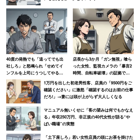
40度の発熱でも「這ってでも出
店長から3か月「ガン無視」喰ら
社しろ」と怒鳴られ「せめてイ
った女性、監視カメラの「暴言2
ンフルを上司にうつしてやる」
時間、自転車破壊」の証拠で反
と思った男性 数年後その職場
撃 → 店長はクビ、その後店も潰
1万円を出した初老男性客、店員の「9500円をご
は「潰された」【後編】
れる
確認ください」に激怒「確認するのはお前の仕事
だろ!」→妻には頭が上がらず大人しくなる
マニュアル無いくせに「客の望みは何でもかなえ
る」年収250万円、非正規の40代女性が語る“や
ばい職場”の実態
「土下座しろ」若い女性店員の頭にお茶を掛けた