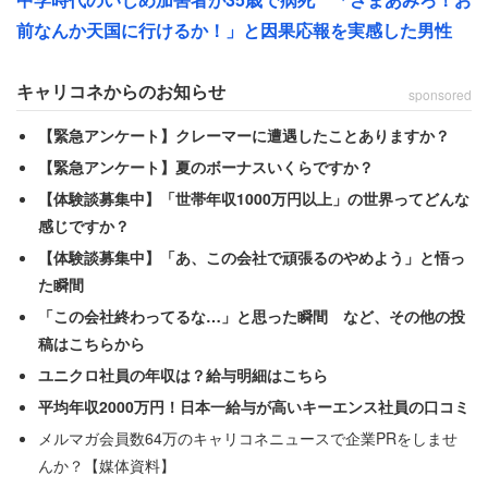
と、トイレ掃除をする大変さも語る。「本当に残念です」
前なんか天国に行けるか！」と因果応報を実感した男性
と肩を落とす女性だが、自身の子どもにはきちんと教育し
ているようだ。
キャリコネからのお知らせ
sponsored
【緊急アンケート】クレーマーに遭遇したことありますか？
「中高生になる我が子にも出先でおトイレを借りる時には
【緊急アンケート】夏のボーナスいくらですか？
必ず買い物するよう教育をしています」
【体験談募集中】「世帯年収1000万円以上」の世界ってどんな
感じですか？
多くのコンビニ利用者がマナーを守ってくれるようになる
【体験談募集中】「あ、この会社で頑張るのやめよう」と悟っ
といいのだが。
た瞬間
「この会社終わってるな…」と思った瞬間 など、その他の投
稿はこちらから
ユニクロ社員の年収は？給与明細はこちら
平均年収2000万円！日本一給与が高いキーエンス社員の口コミ
メルマガ会員数64万のキャリコネニュースで企業PRをしませ
んか？【媒体資料】