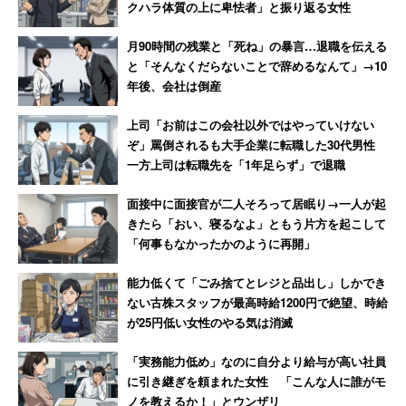
クハラ体質の上に卑怯者」と振り返る女性
月90時間の残業と「死ね」の暴言…退職を伝える
と「そんなくだらないことで辞めるなんて」→10
年後、会社は倒産
上司「お前はこの会社以外ではやっていけない
ぞ」罵倒されるも大手企業に転職した30代男性
一方上司は転職先を「1年足らず」で退職
面接中に面接官が二人そろって居眠り→一人が起
きたら「おい、寝るなよ」ともう片方を起こして
「何事もなかったかのように再開」
能力低くて「ごみ捨てとレジと品出し」しかでき
ない古株スタッフが最高時給1200円で絶望、時給
が25円低い女性のやる気は消滅
「実務能力低め」なのに自分より給与が高い社員
に引き継ぎを頼まれた女性 「こんな人に誰がモ
ノを教えるか！」とウンザリ