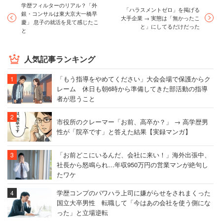
学歴フィルターのリアル？「外
「ハラスメントゼロ」を掲げる
銀・コンサルは東大京大一橋早
大手企業 → 実態は「無かったこ
慶」 息子の就活を見て感じたこ
と」にしてるだけだった
と
人気記事ランキング
「もう指導をやめてください」大会会場で保護からク
レーム 休日も朝6時から準備してきた部活動の指導
者が思うこと
市役所のクレーマー「お前、高卒か？」 → 高学歴男
性が「院卒です」と答えた結果【実録マンガ】
「お前どこにいるんだ、会社に来い！」海外出張中、
社長から怒鳴られ…年収950万円の営業マンが絶句し
たワケ
学歴コンプのパワハラ上司に嫌がらせをされまくった
国立大卒男性 転職して「今はあの会社を使う側にな
った」と立場逆転