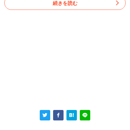
続きを読む
女性は紹介会社を通して面接に赴いたが、履歴書を渡して
職歴を一通り聞かれた後
「会社の上の人達は、履歴書でしか判断出来ないの。こん
な履歴書見せても……」