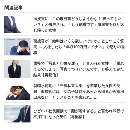
関連記事
面接官に「この履歴書どうしようかな？ 破ってもい
い？」と侮辱され、「もう結構です」履歴書を取り返
し帰った女性
面接官が「給料はいくら欲しいですか」としつこく質
問 → 入社したら「年収100万円マイナス」で怒りの退
職
面接で「写真と印象が違う」と言われた女性 「盛れ
てるでしょう、写真うつりいいんです」と答えてみた
結果【再配信】
就職氷河期に「三流私立大学」を卒業した女性の受
難 面接官には「女の子は何かあったら困るから採用
出来ない」とナメたことを言われ……
ひどい！社長面接で「顔が若すぎる」と言われ即行で
不採用になった男性【再配信】