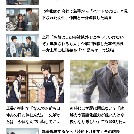
15年勤めた会社で若手から「パートなのに」と見
下された女性、仲間と一斉退職した結果
上司「お前はこの会社以外ではやっていけない
ぞ」罵倒されるも大手企業に転職した30代男性
一方上司は転職先を「1年足らず」で退職
店長が朝礼で「なんでお前らは
AI時代は学歴は関係ない？「読
休みの日に休むんだ」 先輩か
解力や言語化能力が低い人は今
らは「今日なんで出勤してこな
後かなり厳しい」年収800万円の
いの!?」休日なのに言われた女性
40代男性の考察
部署異動するから「時給下げます」その結果