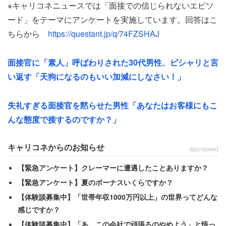
※キャリコネニュースでは「面接での信じられないエピソ
と侮辱され、高圧的な態度を取られてしまったという。さ
ード」をテーマにアンケートを実施しています。回答はこ
らに「今までも紹介会社を使った所はあるか？」という質
ちらから
https://questant.jp/q/74FZSHAJ
問に、「ある」と答えると、怒り気味に
面接官に「素人」呼ばわりされた30代男性、ピシャリと言
「貴方ね紹介会社使って、1年で辞めて会社がどれだけ損
い返す「天狗になるのもいい加減にしなさい！」
してるか分かってる？」
失礼すぎる面接官を黙らせた男性「あなたはお客様にもこ
と責められた。転職紹介会社の報酬は年収の30～35％が
んな態度で接するのですか？」
相場で、例えば年収400万円の人を雇って数ヶ月で辞めら
れた場合、会社は130万円程度損をすることになってしま
キャリコネからのお知らせ
sponsored
う。恐らく面接官はそのことを指摘しているのだろう。
【緊急アンケート】クレーマーに遭遇したことありますか？
【緊急アンケート】夏のボーナスいくらですか？
「志望動機やらなんやらの前に履歴書の全否定」されてし
【体験談募集中】「世帯年収1000万円以上」の世界ってどんな
まったという女性は、最終的に「こんな汚れた履歴書」と
感じですか？
履歴書を突き返された。
【体験談募集中】「あ、この会社で頑張るのやめよう」と悟っ