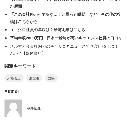
た瞬間
面接官が感情的になってしまう理由も分かるが、人にはそ
「この会社終わってるな…」と思った瞬間 など、その他の投
れぞれ事情がある。面接に呼んだ以上、まずは落ち着いて
稿はこちらから
話を進めるべきではないだろうか。
ユニクロ社員の年収は？給与明細はこちら
平均年収2000万円！日本一給与が高いキーエンス社員の口コミ
メルマガ会員数64万のキャリコネニュースで企業PRをしませ
んか？【媒体資料】
関連キーワード
人格否定
履歴書
面接
Author
草茅葉菜