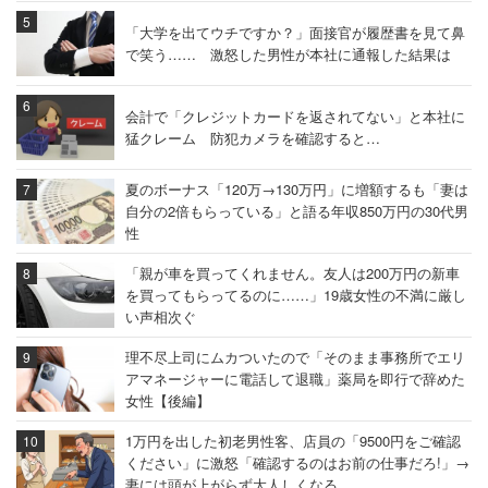
「大学を出てウチですか？」面接官が履歴書を見て鼻
で笑う…… 激怒した男性が本社に通報した結果は
会計で「クレジットカードを返されてない」と本社に
猛クレーム 防犯カメラを確認すると…
夏のボーナス「120万→130万円」に増額するも「妻は
自分の2倍もらっている」と語る年収850万円の30代男
性
「親が車を買ってくれません。友人は200万円の新車
を買ってもらってるのに……」19歳女性の不満に厳し
い声相次ぐ
理不尽上司にムカついたので「そのまま事務所でエリ
アマネージャーに電話して退職」薬局を即行で辞めた
女性【後編】
1万円を出した初老男性客、店員の「9500円をご確認
ください」に激怒「確認するのはお前の仕事だろ!」→
妻には頭が上がらず大人しくなる