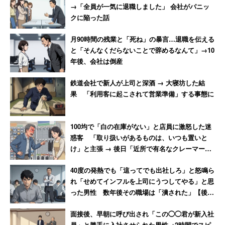
【前編】
→「全員が一気に退職しました」 会社がパニッ
クに陥った話
月90時間の残業と「死ね」の暴言…退職を伝える
と「そんなくだらないことで辞めるなんて」→10
年後、会社は倒産
鉄道会社で新人が上司と深酒 → 大寝坊した結
果 「利用客に起こされて営業準備」する事態に
100均で「白の在庫がない」と店員に激怒した迷
惑客 「取り扱いがあるものは、いつも置いと
け」と主張 → 後日「近所で有名なクレーマー」
と判明
40度の発熱でも「這ってでも出社しろ」と怒鳴ら
れ「せめてインフルを上司にうつしてやる」と思
った男性 数年後その職場は「潰された」【後
編】
面接後、早朝に呼び出され「この◯◯君が新入社
員」と勝手に入社させられた男性→2時間でスピ