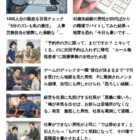
1400人分の勤怠を目視チェック
42歳未経験の男性が20代ばかり
「5分のズレも私の責任」 人事
の職場でバイトしてみた結果→
労務担当が疲弊した過酷な「月
地雷を恐れ「今日も暑いです
末の給与締め」作業
ね」しか話せないおっさんに
「予約外の方に限って、まだですか？ とキレて
くる」のに次回予約は入れずに帰宅 “ルール無
視患者“に医療事務の女性がため息
ゲームのディレクター職“後任が決まるまで“で引
き受けたら地獄を見た男性 Pに罵倒されメンタ
ル崩壊、自宅にも押しかけられ「恐ろしい経験で
した」
経営を社員に丸投げする社長が「恩義に報いろ」
「俺が本気を出せば、お前らは居場所がなくな
る」発言 激怒した男性、社長を罵倒して退職
【後編】
仕事ができない男性が上司に「では辞めます」と
伝えたら→「ものすごく笑顔になって、その場で
退職届を書かされました」