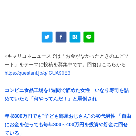
生活はすぐに立ち行かなくなった。正職員ゆえに副業は禁
止されていたが、女性は「本気でバレないようにアルバイ
トしようか…とも考えたほどでした」と明かす。
背に腹は代えられない状況のため、女性は必死に生活をや
りくりしていたという。「お昼は職場で給食が出るので残
※キャリコネニュースでは「お金がなかったときのエピソ
さず食べて晩御飯は食べない生活」を徹底していた。それ
ード」をテーマに投稿を募集中です。回答はこちらから
でも出費は抑えきれず、「お給料日前にはお財布に500円
https://questant.jp/q/ICUA90E3
しか残っていない事も…」という綱渡りの日々が続いた。
コンビニ食品工場を1週間で辞めた女性 いなり寿司を詰
めていたら「何やってんだ！」と罵倒され
どん底を救った、友人夫婦の“冷凍弁当”
年収800万円でも“子ども部屋おじさん”の40代男性 「自由
そんな困窮極まる女性に、意外なところから救いの手が差
にお金を使っても毎年300～400万円を投資や貯金に回せ
し伸べられた。
ている」