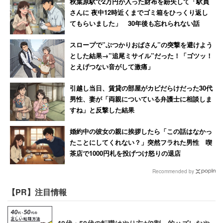
秋葉原駅で2万円が入った財布を紛失して「駅員
さんに 夜中12時近くまでゴミ箱をひっくり返し
てもらいました」 30年後も忘れられない話
スロープで”ぶつかりおばさん”の突撃を避けよう
とした結果→”追尾ミサイル”だった！「ゴツッ！
とえげつない音がして激痛」
引越し当日、賃貸の部屋がカビだらけだった30代
男性、妻が「両親についている弁護士に相談しま
すね」と反撃した結果
婚約中の彼女の親に挨拶したら「この話はなかっ
たことにしてくれない？」突然フラれた男性 喫
茶店で1000円札を投げつけ怒りの退店
Recommended by
【PR】注目情報