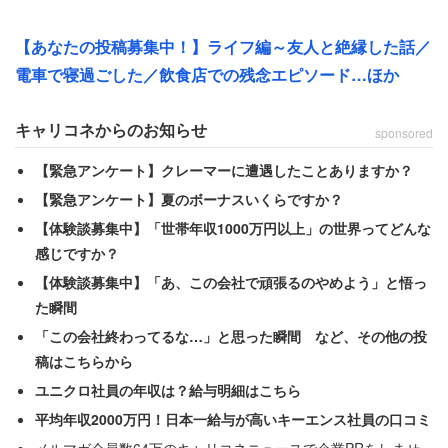
「そんな時に友達夫婦がコンビニのオーナーになりまし
【あなたの投稿募集中！】ライフ編～友人と絶縁した話／
た。遊びに行く度に冷凍しておいてくれた廃棄寸前のお弁
電車で寝過ごした／飲食店での残念エピソード…ほか
当やスイーツ等を持たせてくれて、それに何度も助けられ
ました」
キャリコネからのお知らせ
sponsored
【緊急アンケート】クレーマーに遭遇したことありますか？
空腹を満たしたのは、本来なら捨てられるはずだった食料
【緊急アンケート】夏のボーナスいくらですか？
だった。女性は「本当に人は1人では生きていけない事を
【体験談募集中】「世帯年収1000万円以上」の世界ってどんな
実感した出来事です」と綴る。
感じですか？
【体験談募集中】「あ、この会社で頑張るのやめよう」と悟っ
現在は年収600万円まで盛り返しているが、当時の友人夫
た瞬間
婦のサポートがなければ、再出発のハードルはさらに高く
「この会社終わってるな…」と思った瞬間 など、その他の投
なっていただろう。
稿はこちらから
ユニクロ社員の年収は？給与明細はこちら
平均年収2000万円！日本一給与が高いキーエンス社員の口コミ