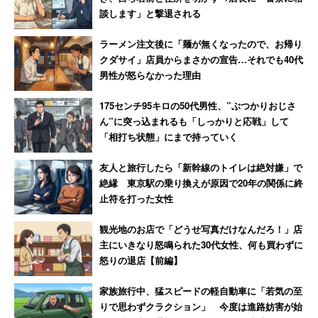
談します」と撃退される
ラーメン注文後に「麺が無くなったので、お帰り
クダサイ」店員からまさかの宣告…それでも40代
男性が怒らなかった理由
175センチ95キロの50代男性、”ぶつかりおじさ
ん”に突っ込まれるも「しっかりと応戦」して
「相打ち状態」にまで持っていく
友人と旅行したら「新幹線のトイレは絶対嫌」で
絶縁 東京駅の乗り換えが原因で20年の関係に終
止符を打った女性
観光地のお店で「どうせ写真だけなんだろ！」店
主にいきなり怒鳴られた30代女性、何も買わずに
怒りの退店【前編】
家族旅行中、猛スピードの軽自動車に「若気の至
りで思わずクラクション」 今度は進路妨害が始