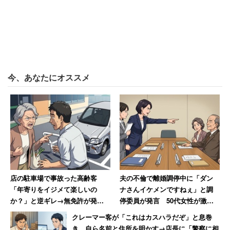
今、あなたにオススメ
店の駐車場で事故った高齢客
夫の不倫で離婚調停中に「ダン
「年寄りをイジメて楽しいの
ナさんイケメンですねぇ」と調
か？」と逆ギレ→無免許が発覚
停委員が発言 50代女性が激怒
し警察に連行された結果「慰謝
した無神経すぎる一言
クレーマー客が「これはカスハラだぞ」と息巻
料払え」
き、自ら名前と住所を明かす→店長に「警察に相