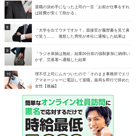
退職の決め手になった上司の一言「お前が仕事をすれ
ば経費が安くて助かる」
「大学を出てウチですか？」面接官が履歴書を見て鼻
で笑う…… 激怒した男性が本社に通報した結果は
「ラジオ体操は無給」始業20分前の強制参加に納得い
かず、労基署へ通報した結果
理不尽上司にムカついたので「そのまま事務所でエリ
アマネージャーに電話して退職」薬局を即行で辞めた
女性【後編】