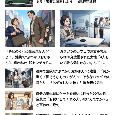
まり「警察に通報しよう」→現行犯逮捕
「チビのくせに生意気なんだ
ガラガラのカフェで注文を忘れ
よ！」池袋で“ぶつかりおじさ
られ30分放置された女性「4人も
ん”に狙われた150センチ女性大
いて誰も気付かないなんて」
柄な知人の陰に隠れて難を逃れ
→「絶対その店には行かない」
都内で危険な“ぶつかりお姉さん”に遭遇、「何か
た恐怖
重くて固そうなもの」が入ってそうなバッグで体
当たり 「おぞましい人種」と語る40代男性
自分の誕生日にケーキを買いに行った50代女性、
店員に「お祝いしてくれる人いないんですか？」
と言われて絶句