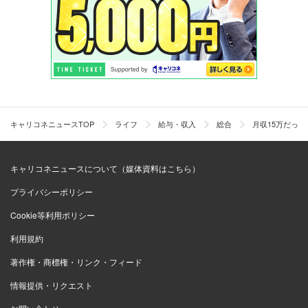
キャリコネニュースTOP
ライフ
給与・収入
総合
月収15万だっ
キャリコネニュースについて（媒体資料はこちら）
プライバシーポリシー
Cookie等利用ポリシー
利用規約
著作権・商標権・リンク・フィード
情報提供・リクエスト