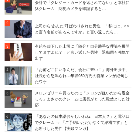
会計で「クレジットカードを返されてない」と本社に
猛クレーム 防犯カメラを確認すると…
上司から“あんた”呼ばわりされた男性 「私には、○○
と言う名前があるんですが」と言い返したら…
有給を却下した上司に「随分と自分勝手な理論を展開
してますよね？」と言い返した男性 退職届も強気で
出す
「お前どこにいるんだ、会社に来い！」海外出張中、
社長から怒鳴られ…年収950万円の営業マンが絶句し
たワケ
メロンゼリーを買ったのに「メロンが嫌いだから返金
しろ」まさかのクレームに店長がとった毅然とした対
応
「あなたの日本語おかしいわね、日本人？」と電話口
でクレーム → 「ご予約いただかなくて結構です」と
お断りした男性【実録マンガ】