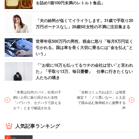
を詰め1個100円未満のレトルト食品」
「夫の給料が低くてイライラします。31歳で手取り20
万円ボーナスなし」26歳SE女性の不満に注目集まる
世帯年収500万円の男性、税金に怒り「毎月9万円近く
引かれる。国は車を長く大切に乗るには”金を払え”と
いう」
「”お前に16万も払ってるウチの会社は甘い”と言われ
た」「手取り13万、毎日憂鬱」 仕事に行きたくない
人たちの嘆き
「本業は社内スパイ」社長の子
「自称コミュ力おばけ」は地雷
飼い上司に振り回された女性
確定？ 「ノリ悪いな〜」と土足
「パワハラ、セクハラで訴える
で踏み込む無神経さに疲弊する
か？」とまで確認される
声
人気記事ランキング