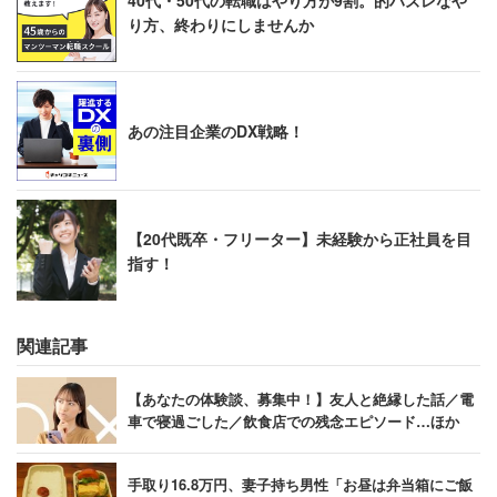
40代・50代の転職はやり方が9割。的ハズレなや
り方、終わりにしませんか
あの注目企業のDX戦略！
【20代既卒・フリーター】未経験から正社員を目
指す！
関連記事
【あなたの体験談、募集中！】友人と絶縁した話／電
車で寝過ごした／飲食店での残念エピソード…ほか
手取り16.8万円、妻子持ち男性「お昼は弁当箱にご飯