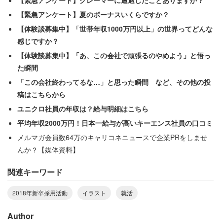
【緊急アンケート】クレーマーに遭遇したことありますか？
【緊急アンケート】夏のボーナスいくらですか？
【体験談募集中】「世帯年収1000万円以上」の世界ってどんな
感じですか？
【体験談募集中】「あ、この会社で頑張るのやめよう」と悟っ
19日にオープンした採用特設サイトの画面
た瞬間
「この会社終わってるな…」と思った瞬間 など、その他の投
稿はこちらから
ユニクロ社員の年収は？給与明細はこちら
平均年収2000万円！日本一給与が高いキーエンス社員の口コミ
メルマガ会員数64万のキャリコネニュースで企業PRをしませ
んか？【媒体資料】
関連キーワード
2018年新卒採用活動
イラスト
就活
Author