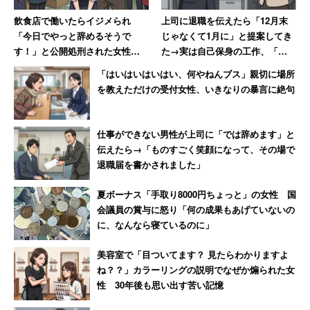
りますが「キャリコネニュース」と出典の明記をお願いし
飲食店で働いたらイジメられ
上司に退職を伝えたら「12月末
ます。
「今日でやっと辞めるそうで
じゃなくて1月に」と提案してき
す！」と公開処刑された女性→
た→実は自己保身の工作、「セ
数か月、店が潰れて「ザマーミ
クハラ体質の上に卑怯者」と振
キャリコネであの有名企業の「働きがい」
「はいはいはいはい、何やねんブス」親切に場所
ロ！」
り返る女性
を教えただけの受付女性、いきなりの暴言に絶句
「年収」「残業」
の実態を見る
＞＞有名企業の２０代平均年収・実態を見る
仕事ができない男性が上司に「では辞めます」と
＞＞有名企業の３０代平均年収・実態を見る
伝えたら→「ものすごく笑顔になって、その場で
退職届を書かされました」
＞＞人気職種別 最高年収ランキング
夏ボーナス「手取り8000円ちょっと」の女性 国
会議員の賞与に怒り「何の成果もあげていないの
に、なんなら寝ているのに」
美容室で「目ついてます？ 見たらわかりますよ
ね？？」カラーリングの説明でなぜか煽られた女
性 30年後も思い出す苦い記憶