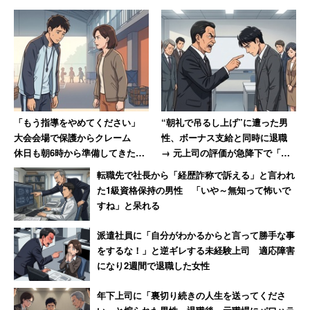
また、各選考段階では質疑応答や業務説明も並行して行わ
れるという。採用人数は2～3人を予定している。
同社経営企画部の担当者はキャリコネニュースの取材に対
し、この採用方法を実施する意図を「不採用をどう受け止
めて行動するかのほうが、今後の社会人生活の中では大事
になってくるから」と語る。
「もう指導をやめてください」
“朝礼で吊るし上げ”に遭った男
大会会場で保護からクレーム
性、ボーナス支給と同時に退職
休日も朝6時から準備してきた部
→ 元上司の評価が急降下で「ザ
「不採用は、学生が社会に出る前の最初の壁です。
活動の指導者が思うこと
マアミロと思いました」
転職先で社長から「経歴詐称で訴える」と言われ
失敗を振り返り、改善方法を考え、真剣に将来を考
た1級資格保持の男性 「いや～無知って怖いで
えた方こそ強い人材になると思います」
すね」と呆れる
派遣社員に「自分がわかるからと言って勝手な事
をするな！」と逆ギレする未経験上司 適応障害
就活での「お祈り」は、「社会そのものの不採用通知では
になり2週間で退職した女性
ない」「先行きに不安を覚える学生を勇気づけたい」との
思いもあるそうだ。
年下上司に「裏切り続きの人生を送ってくださ