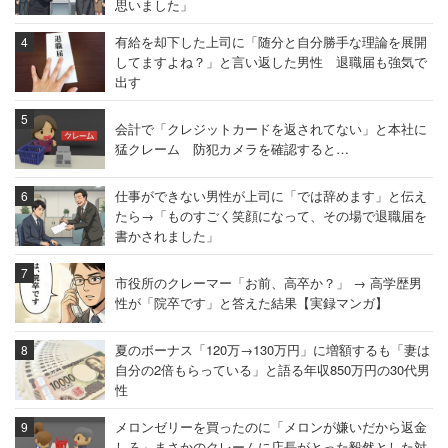
思いました」
有給を却下した上司に「随分と自分勝手な理論を展開
してますよね？」と言い返した男性 退職届も強気で
出す
会計で「クレジットカードを返されてない」と本社に
猛クレーム 防犯カメラを確認すると…
仕事ができない男性が上司に「では辞めます」と伝え
たら→「ものすごく笑顔になって、その場で退職届を
書かされました」
市役所のクレーマー「お前、高卒か？」 → 高学歴男
性が「院卒です」と答えた結果【実録マンガ】
夏のボーナス「120万→130万円」に増額するも「妻は
自分の2倍もらっている」と語る年収850万円の30代男
性
メロンゼリーを買ったのに「メロンが嫌いだから返金
しろ」まさかのクレームに店長がとった毅然とした対