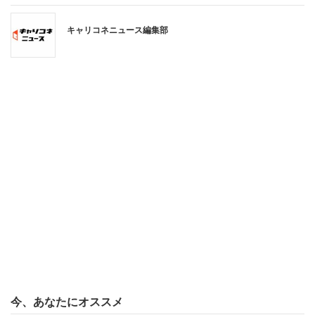
「不採用採用」は、同社のクリエイター支援事業部
キャリコネニュース編集部
「GIKUTAS(ギクタス)」での勤務を想定している。
GIKUTASは、ソーシャルゲームメーカーとイラストレー
ターをつなげたり、イラストレーターの転職支援が主な事
業だ。採用者はディレクターとして、クリエイターの発掘
から、イラストのクオリティチェック、スケジュール管理
から納品までの製作進行管理を行う。これまでのイラスト
作成経験は問われない。
選考は3ステップで行う。1次面接が「不採用になった原
因・振り返りのプレゼン」、2次面接が、自身の得意なこ
とや好きなことを話す「一芸プレゼン」で、最終面接で受
ける「ストレングスファインダーテスト」で応募者の強み
を調査した後、合否が決定する。
今、あなたにオススメ