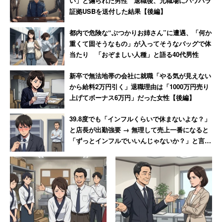
い」と煽られた男性 退職後、元職場にパワハラ
証拠USBを送付した結果【後編】
また、既に内定を出している企業がほとんどの中、これか
ら採用を本格化させる同社が応募者を集められるよう、採
都内で危険な“ぶつかりお姉さん”に遭遇、「何か
重くて固そうなもの」が入ってそうなバッグで体
用戦略の１つとしての意味もあると話していた。同社はリ
当たり 「おぞましい人種」と語る40代男性
リース中で
新卒で無法地帯の会社に就職「やる気が見えない
から給料2万円引く」退職理由は「1000万円売り
「今回の不採用採用のプロセスを通じて『自身の成
上げてボーナス6万円」だった女性【後編】
長』を考えるきっかけを応募学生に提供すること
39.8度でも「インフルくらいで休まないよな？」
で、当社の経営理念である『クリエイターの活躍の
と店長が出勤強要 → 無理して売上一番になると
場をみつける』ということを自分なりに実現してほ
「ずっとインフルでいいんじゃないか？」と言わ
しいと考えております」
れて激怒した男性
と述べている。
※ウェブ媒体やテレビ番組等で記事を引用する際は恐れ入