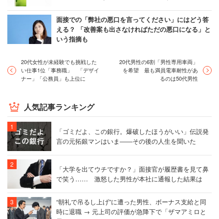
面接での「弊社の悪口を言ってください」にはどう答
える？ 「改善案も出さなければただの悪口になる」と
いう指摘も
20代女性が未経験でも挑戦した
20代男性の6割「男性専用車両」
い仕事1位「事務職」 「デザイ
を希望 最も満員電車耐性があ
ナー」「公務員」も上位に
るのは50代男性
人気記事ランキング
「ゴミだよ、この銀行。爆破したほうがいい」伝説発
言の元拓銀マンはいま――その後の人生を聞いた
「大学を出てウチですか？」面接官が履歴書を見て鼻
で笑う…… 激怒した男性が本社に通報した結果は
“朝礼で吊るし上げ”に遭った男性、ボーナス支給と同
時に退職 → 元上司の評価が急降下で「ザマアミロと