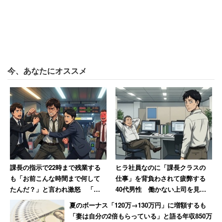
今、あなたにオススメ
課長の指示で22時まで残業する
ヒラ社員なのに「課長クラスの
も「お前こんな時間まで何して
仕事」を背負わされて疲弊する
たんだ？」と言われ激怒 「課
40代男性 働かない上司を見て
長を殴ろうとしました」と語る
気づいた「残酷な事実」
夏のボーナス「120万→130万円」に増額するも
男性の結末
「妻は自分の2倍もらっている」と語る年収850万