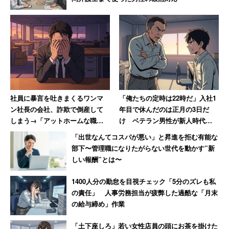
社員に暴言を吐きまくるワンマ
「俺たちの定時は22時だ」入社1
ン社長の会社、詐欺で倒産して
年目で休んだのは正月の3日だ
しまう→「アットホームな職場
け ベテラン男性が新人時代に
だったのに」と社長が号泣
目撃した“退職ドミノ”の現場
「出世なんてコスパが悪い」と昇進を拒む有能な
【前編】
部下〜管理職になりたがらない世代を動かす”新
しい報酬”とは〜
1400人分の勤怠を目視チェック「5分のズレも私
の責任」 人事労務担当が疲弊した過酷な「月末
の給与締め」作業
「土下座しろ」若い女性店員の頭にお茶を掛けた