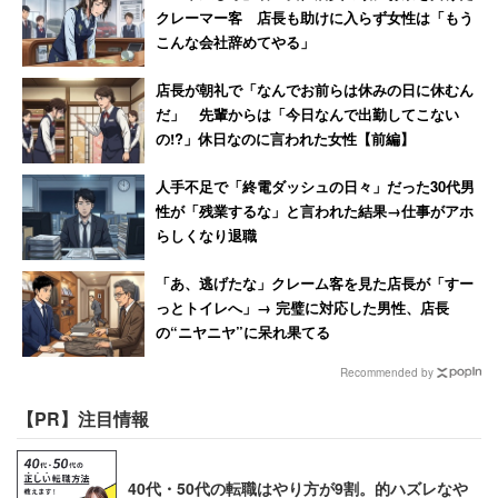
クレーマー客 店長も助けに入らず女性は「もう
こんな会社辞めてやる」
店長が朝礼で「なんでお前らは休みの日に休むん
だ」 先輩からは「今日なんで出勤してこない
の!?」休日なのに言われた女性【前編】
人手不足で「終電ダッシュの日々」だった30代男
性が「残業するな」と言われた結果→仕事がアホ
らしくなり退職
「あ、逃げたな」クレーム客を見た店長が「すー
っとトイレへ」→ 完璧に対応した男性、店長
の“ニヤニヤ”に呆れ果てる
Recommended by
【PR】注目情報
40代・50代の転職はやり方が9割。的ハズレなや