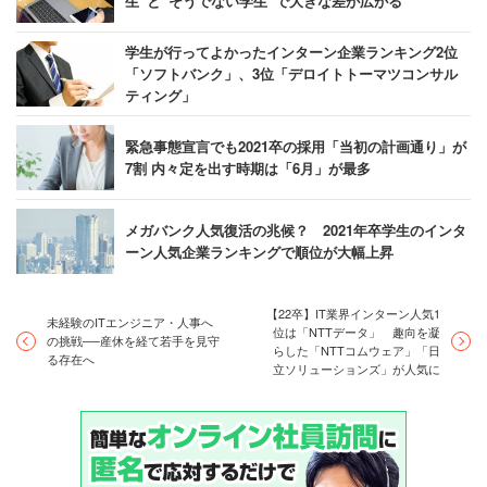
生”と“そうでない学生”で大きな差が広がる
学生が行ってよかったインターン企業ランキング2位
「ソフトバンク」、3位「デロイトトーマツコンサル
ティング」
緊急事態宣言でも2021卒の採用「当初の計画通り」が
7割 内々定を出す時期は「6月」が最多
メガバンク人気復活の兆候？ 2021年卒学生のインタ
ーン人気企業ランキングで順位が大幅上昇
【22卒】IT業界インターン人気1
未経験のITエンジニア・人事へ
位は「NTTデータ」 趣向を凝
の挑戦──産休を経て若手を見守
らした「NTTコムウェア」「日
る存在へ
立ソリューションズ」が人気に