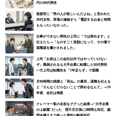
円の30代男性
面接官に「男の人が欲しいんだよね」と言われた
30代女性、辞退の連絡すら「電話するお金と時間
ももったいなかった」
仕事ができない男性が上司に「では辞めます」と
伝えたら→「ものすごく笑顔になって、その場で
退職届を書かされました」
上司「お前はこの会社以外ではやっていけない
ぞ」罵倒されるも大手企業に転職した30代男性
一方上司は転職先を「1年足らず」で退職
月90時間の残業と「死ね」の暴言…退職を伝える
と「そんなくだらないことで辞めるなんて」→10
年後、会社は倒産
クレーマー客の名前をググった結果→“大手企業
の上級職”だった 理不尽主張に3時間も対応、顧
問弁護士まで使った男性の毅然対応