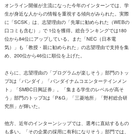
オンライン開催が主流になった今年のインターンでは、学
生が身近な人からの情報を重視する傾向がみられた。実際
に「SCSK」は、志望理由の「先輩に勧められた（WEBの
口コミも含む）」で 1位を獲得。総合ランキングでは180
位から84位にアップしている。また「NEC（日本電
気）」も「教授・親に勧められた」の志望理由で支持を集
め、200位から46位に順位を上げた。
さらに、志望理由の「プログラムが楽しそう」部門のトッ
プ3は「バンダイ」「バンダイナムコエンターテインメン
ト」「SMBC日興証券」。「集まる学生のレベルが高そ
う」部門のトップ3は「P&G」「三菱地所」「野村総合研
究所」が輝いた。
他方、近年のインターンシップでは、選考に直結するもの
も多い。「その企業の採用に有利になりそう」部門では、