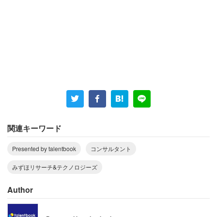
に考えなければいけない要素が増えています。
当部は、他にも、新規・既存の事業戦略策定支援、
組織再編やガバナンス強化、業務改善の支援をはじ
めとしたサービスがあります。また、これら従来か
らのサービスに加え、サステナビリティやDXに関す
るニーズも高まっており、これらは他の専門部隊と
連携して対応しています。
関連キーワード
顧客の「したいこと」を鵜呑みにせず、「本
Presented by talentbook
コンサルタント
当にすべきこと」を探索する
みずほリサーチ&テクノロジーズ
Author