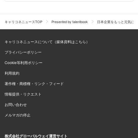
ヒアリングに基づき、コンサルタントが最終形に近い中期
キャリコネニュースTOP
Presented by talentbook
日本企業をもっと元気にし
経営計画や新規事業の案を作ってプレゼンすることもあれ
ば、顧客企業による策定のプロセスに立ち会うこともあ
キャリコネニュースについて（媒体資料はこちら）
る。
プライバシーポリシー
Cookie等利用ポリシー
中村：印象に残っているのは、お客さまのプロジェ
利用規約
クトメンバーが新規事業企画を考え、企画書をまと
著作権・商標権・リンク・フィード
めた案件です。
情報提供・リクエスト
当時の私の仕事は会議のファシリテーションなど部
お問い合わせ
分的なものに留まりましたが、新規事業の内容も、
メルマガの停止
それを経営者に対してプレゼンした社員の皆さんの
熱意も素晴らしいものでした。この事業は夢物語に
株式会社グローバルウェイ運営サイト