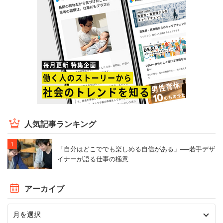
相談をいただくこともあります。
こうしたとき、コンサルタントはなぜ“ステークホル
ダーに自社の魅力を伝えたいのか”という理由を深掘
りし、しっかりとゴールを見極めた上で適切な対処
方法を示していくのですが、ときには経営者の方が
重視する経営指標と、ステークホルダーが重視する
指標が異なることもあります。
人気記事ランキング
経営者の方が重視する指標だけに触れた中期経営計
「自分はどこででも楽しめる自信がある」──若手デザ
画をつくることもできますが、第三者の視点からス
イナーが語る仕事の極意
テークホルダーとのギャップを説明してご理解をい
ただき、その指標を盛り込むことでステークホルダ
アーカイブ
ーに自社の魅力を伝えるだけでなく、お客さま自身
が一歩先に進むような中期経営計画とすることがで
きます。