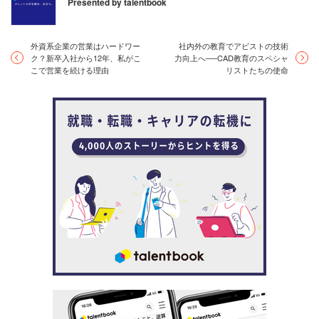
Presented by talentbook
外資系企業の営業はハードワー
社内外の教育でアビストの技術
ク？新卒入社から12年、私がこ
力向上へ──CAD教育のスペシャ
こで営業を続ける理由
リストたちの使命
▲経営コンサルティング部 主任コンサルタント 伊藤 千恵子
中期経営計画策定の支援とひとことで言っても、その内容
は多岐にわたる。中村と同じ部署で働く主任コンサルタン
トの伊藤 千恵子はこう語る。
伊藤：たとえば、『ステークホルダーに自社の魅力
を伝えられる中期経営計画を作りたい』といったご