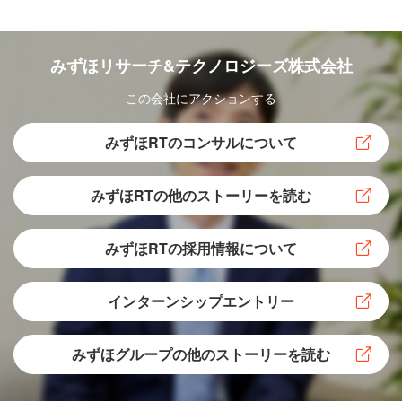
業種業態は問わないが、近年は食関連の企業が多い。ま
みずほリサーチ&テクノロジーズ株式会社
た、とくに中堅と呼ばれる規模の企業が経営を考えようと
すると、大企業や中小企業にはない課題に直面するとい
この会社にアクションする
う。
みずほRTのコンサルについて
中村：より小規模な企業の場合は、ほとんどの経営
みずほRTの他のストーリーを読む
課題や対応策がすべて経営者の頭の中に入ってい
て、従業員もそれを認識していることが多いのです
みずほRTの採用情報について
が、ある程度の規模を超えると経営企画部門のよう
な部署を設けた組織的な対応が必要になります。
インターンシップエントリー
一方で、同じように組織的に対応しているより大規模な企
みずほグループの他のストーリーを読む
業と比べると、人的リソースが足りないことが多い。それ
でいて、東京証券取引所はPBR（株価純資産倍率）1倍割