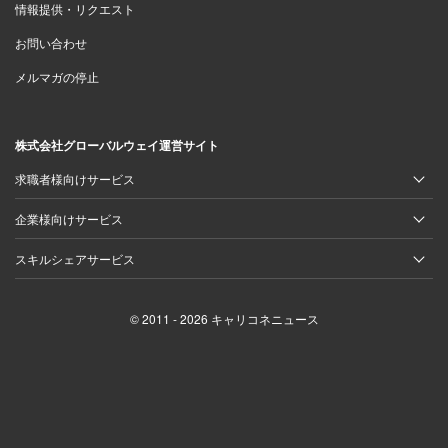
情報提供・リクエスト
らの紹介がきっかけでした。
お問い合わせ
濵田が就職活動を行った2016年は、多くの企業で新卒採
メルマガの停止
用における活動スケジュールが変更され、採用プロセスが
前年よりも間延びした時期でした。説明会から面接までの
株式会社グローバルウェイ運営サイト
期間が長く、「早く面接を済ませたい」と希望を伝えてエ
求職者様向けサービス
ージェントに紹介されたのが、外資系企業で一足早く採用
活動をはじめていた日本ストライカーでした。
企業様向けサービス
スキルシェアサービス
就職活動をはじめて以降、様々なメーカーに応募したもの
の、医療関係の企業は日本ストライカーだけ。日本の高齢
© 2011 - 2026 キャリコネニュース
化に伴い市場が拡大していることや、景気に左右されない
こと。さらに、直行直帰の仕事スタイルをはじめとする外
資系メーカーならではの柔軟な働き方に魅力を感じ、面接
を受けることにしました。