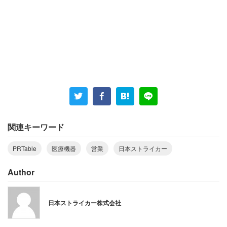
入社３年目の今、すっかり日本ストライカーの営業らしい
顔つきになった彼ですが、昔から医療に携わる道を志して
いたわけではありませんでした――。
高校は国際教育に力を入れる学校に通い、大学でも高みを
目指すことを考えた結果、文系のなかでも特に偏差値の高
い法学部に行くことを決意し、上智大学の法学部国際関係
法学科に進みました。
関連キーワード
「大学は偏差値の高いところに行くことができればいいだ
PRTable
医療機器
営業
日本ストライカー
ろうと、フィーリングで法学部を選んだ」と振り返る濵田
ですが、その後の就職活動では「働き方」に対する強いこ
Author
だわりを持ち、就職活動を行ったと話します。何よりも重
視していたのは、自由度の高さ。自分が働きやすいと思え
日本ストライカー株式会社
る環境を考え、仕事をする上で「自由さ」は必要な要素で
あると考えるようになります。