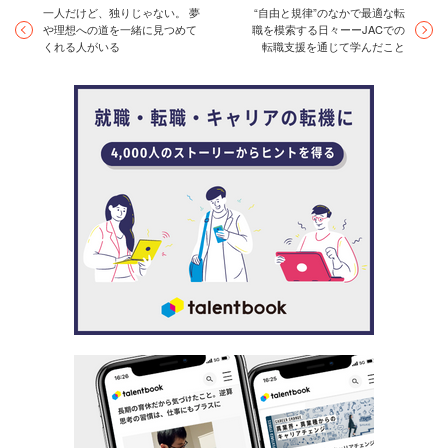
一人だけど、独りじゃない。 夢
“自由と規律”のなかで最適な転
や理想への道を一緒に見つめて
職を模索する日々ーーJACでの
くれる人がいる
転職支援を通じて学んだこと
濵田 「『自由さ』とは言い換えれば、無駄のない動
きを自分で考えて行動できるということ。無駄なこ
とが大嫌いで、単に会社の言いなりになる歯車のよ
うな働き方はしたくなかったので、より効率的な働
き方を叶えられる企業に行きたいと考えていまし
た」
業界研究を進めるうち、ものづくりに興味を持った濱田
は、メーカーに絞って就活をすることにしました。日系・
外資系を問わず、あらゆる製品を扱うメーカーをチェック
したなかで、効率的な働き方を実現できそうな外資系メー
カーに巡り合います。それが、日本ストライカーだったの
です。