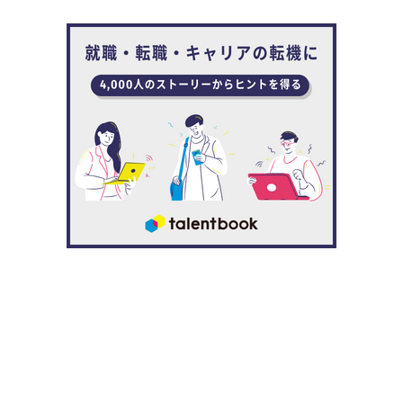
そんな強い思いを学生時代から抱き続けてきた濵田は、外
資系医療機器メーカーの日本ストライカーで営業の仕事に
日々、向き合っています。
2016年4月に新卒で入社し、主に整形外科領域を担当する
オーソペディックス事業統括本部のスパイン営業部に配属
されると、スパイン（脊椎）の手術で使用する医療機器を
販売するため、さまざまな関係者と連携しながら担当エリ
アのドクターに営業活動をしてきました。
ドクターに自社製品の理解を得て採用いただくと、自社製
品を適正で安全に使用いただくため、その機能や使用手順
を正しく伝えるだけでなく、時にはドクターから依頼され
て、実際に自社製品が使われる手術に立ち会うことも少な
くありません。