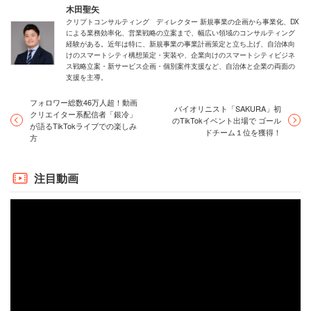
木田聖矢
解決すべく鉄道以外のソリューションもいろいろ提案させ
クリプトコンサルティング ディレクター 新規事業の企画から事業化、DX
による業務効率化、営業戦略の立案まで、幅広い領域のコンサルティング
ていただいています。この度は、江津市さんが新たな方策
経験がある。近年は特に、新規事業の事業計画策定と立ち上げ、自治体向
として、新しい持続可能な交通網を模索されているという
けのスマートシティ構想策定・実装や、企業向けのスマートシティビジネ
ス戦略立案・新サービス企画・個別案件支援など、自治体と企業の両面の
ことをお伺いしまして、オンデマンド交通をご提案させて
支援を主導。
いただき、採択いただいたというところです。
フォロワー総数46万人超！動画
バイオリニスト「SAKURA」初
クリエイター系配信者「銀冷」
のTikTokイベント出場で ゴール
が語るTikTokライブでの楽しみ
ドチーム１位を獲得！
方
「AIオンデマンド交通」現在の運行形態
注目動画
木田
AIオンデマンド交通は現状どのような運行形態で実
施されているのでしょうか。特に車両や運行時間について
お聞かせいただけますか？
千代延
現在は試験運転という形で、ドライバーを含めて
7人乗りの乗用車を使い、年末年始を除いて朝8時から夕方