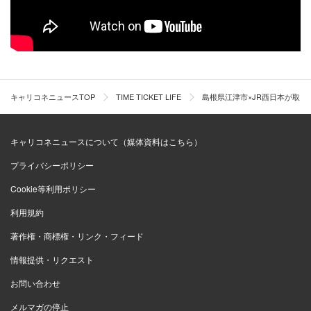
５時まで運行しています。運行に関しては地域のタクシー
事業者に市から委託をして行っています。
森岡
利用時には予約が必須となります。予約の際にはス
マートフォンアプリまたは電話予約で受付をしています。
キャリコネニュースTOP
TIME TICKET LIFE
島根県江津市×JR西日本が取り
利用者層としてはやはり高齢者が多いので、電話での受付
は必須と感じております。
キャリコネニュースについて（媒体資料はこちら）
プライバシーポリシー
「AIオンデマンド交通」サービス導入前の障
Cookie等利用ポリシー
壁や不安
利用規約
著作権・商標権・リンク・フィード
情報提供・リクエスト
お問い合わせ
メルマガの停止