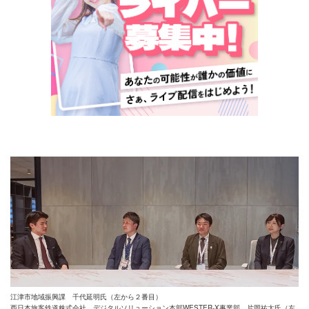
江津市地域振興課 千代延明氏（左から２番目）
西日本旅客鉄道株式会社 デジタルソリューション本部WESTER-X事業部 片岡祐太氏（左