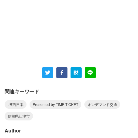
江津市地域振興課 千代延明氏
木田
今回江津市で「AIオンデマンド交通」を導入するに
至った背景について教えていただけますか？
千代延
地域の高齢化が進む中で、交通手段が限られてい
ることが背景にありました。市内を走る路線バスは廃止や
減便が進んでおり、今後も深刻化していくことが考えられ
ます。持続可能な交通手段としてルートが柔軟に変更で
関連キーワード
き、効率化が期待できるAIオンデマンド交通が最適だと考
えました。
JR西日本
Presented by TIME TICKET
オンデマンド交通
島根県江津市
木田
JR西日本さんではいかがでしょうか？
Author
片岡
私たちの主たる事業は鉄道事業ですが、地域課題を