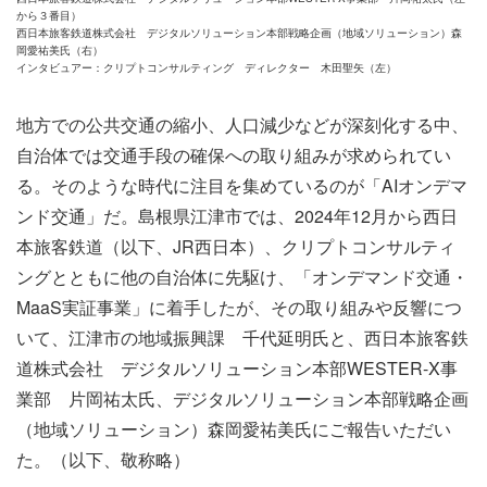
から３番目）
西日本旅客鉄道株式会社 デジタルソリューション本部戦略企画（地域ソリューション）森
岡愛祐美氏（右）
インタビュアー：クリプトコンサルティング ディレクター 木田聖矢（左）
地方での公共交通の縮小、人口減少などが深刻化する中、
自治体では交通手段の確保への取り組みが求められてい
る。そのような時代に注目を集めているのが「AIオンデマ
ンド交通」だ。島根県江津市では、2024年12月から西日
本旅客鉄道（以下、JR西日本）、クリプトコンサルティ
ングとともに他の自治体に先駆け、「オンデマンド交通・
MaaS実証事業」に着手したが、その取り組みや反響につ
いて、江津市の地域振興課 千代延明氏と、西日本旅客鉄
道株式会社 デジタルソリューション本部WESTER-X事
業部 片岡祐太氏、デジタルソリューション本部戦略企画
（地域ソリューション）森岡愛祐美氏にご報告いただい
た。（以下、敬称略）