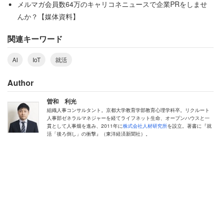
メルマガ会員数64万のキャリコネニュースで企業PRをしませ
んか？【媒体資料】
関連キーワード
AI
IoT
就活
Author
曽和 利光
組織人事コンサルタント。京都大学教育学部教育心理学科卒。リクルート
人事部ゼネラルマネジャーを経てライフネット生命、オープンハウスと一
貫として人事畑を進み、2011年に
株式会社人材研究所
を設立。著書に『就
活「後ろ倒し」の衝撃』（東洋経済新聞社）。