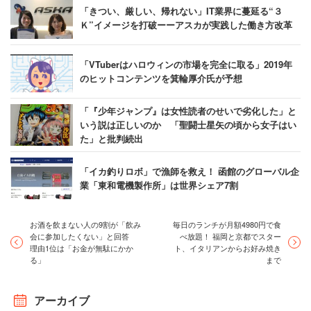
「きつい、厳しい、帰れない」IT業界に蔓延る“３
Ｋ”イメージを打破ーーアスカが実践した働き方改革
「VTuberはハロウィンの市場を完全に取る」2019年
のヒットコンテンツを箕輪厚介氏が予想
「『少年ジャンプ』は女性読者のせいで劣化した」と
いう説は正しいのか 「聖闘士星矢の頃から女子はい
た」と批判続出
「イカ釣りロボ」で漁師を救え！ 函館のグローバル企
業「東和電機製作所」は世界シェア7割
お酒を飲まない人の9割が「飲み
毎日のランチが月額4980円で食
会に参加したくない」と回答
べ放題！ 福岡と京都でスター
理由1位は「お金が無駄にかか
ト、イタリアンからお好み焼き
る」
まで
アーカイブ