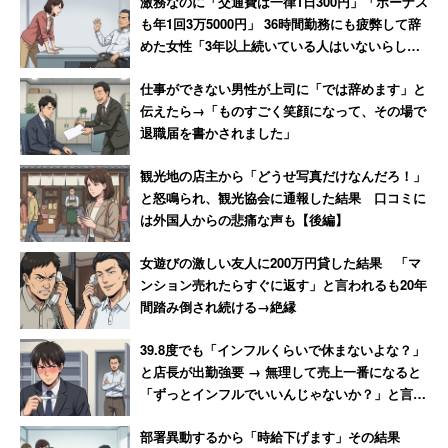
激務なのに「交通費は一律1日300円」「ボーナス
なクレーマー」と判明
も年1回3万5000円」 36時間勤務にも疲弊して辞
めた女性「3年以上続いている人はいないらし
い」
仕事ができない男性が上司に「では辞めます」と
伝えたら→「ものすごく笑顔になって、その場で
退職届を書かされました」
観光地の店主から「どうせ写真だけなんだろ！」
と怒鳴られ、観光協会に通報した結果 口コミに
は外国人からの悲痛な声も【後編】
女遊びの激しい友人に200万円貸した結果 「マ
ンション売れたらすぐに返す」と言われるも20年
間踏み倒され続ける→絶縁
39.8度でも「インフルくらいで休まないよな？」
と店長が出勤強要 → 無理して売上一番になると
「ずっとインフルでいいんじゃないか？」と言わ
れて激怒した男性
部署異動するから「時給下げます」その結果