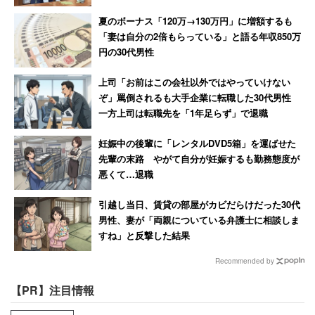
夏のボーナス「120万→130万円」に増額するも
「妻は自分の2倍もらっている」と語る年収850万
円の30代男性
上司「お前はこの会社以外ではやっていけない
ぞ」罵倒されるも大手企業に転職した30代男性
一方上司は転職先を「1年足らず」で退職
妊娠中の後輩に「レンタルDVD5箱」を運ばせた
先輩の末路 やがて自分が妊娠するも勤務態度が
悪くて…退職
引越し当日、賃貸の部屋がカビだらけだった30代
男性、妻が「両親についている弁護士に相談しま
すね」と反撃した結果
Recommended by
【PR】注目情報