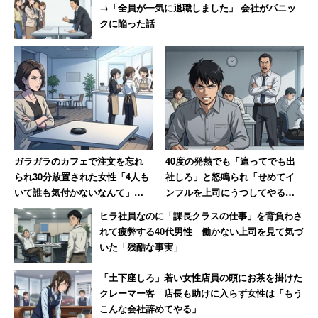
→「全員が一気に退職しました」 会社がパニッ
クに陥った話
ガラガラのカフェで注文を忘れ
40度の発熱でも「這ってでも出
られ30分放置された女性「4人も
社しろ」と怒鳴られ「せめてイ
いて誰も気付かないなんて」
ンフルを上司にうつしてやる」
→「絶対その店には行かない」
と思った男性 数年後その職場
ヒラ社員なのに「課長クラスの仕事」を背負わさ
は「潰された」【後編】
れて疲弊する40代男性 働かない上司を見て気づ
いた「残酷な事実」
「土下座しろ」若い女性店員の頭にお茶を掛けた
クレーマー客 店長も助けに入らず女性は「もう
こんな会社辞めてやる」