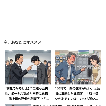
今、あなたにオススメ
“朝礼で吊るし上げ”に遭った男
100均で「白の在庫がない」と店
性、ボーナス支給と同時に退職
員に激怒した迷惑客 「取り扱
→ 元上司の評価が急降下で「ザ
いがあるものは、いつも置いと
マアミロと思いました」
け」と主張 → 後日「近所で有名