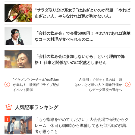
“サラダ取り分け系女子”はあざといのか問題 「やれば
あざとい人、やらなければ気が利かない人」
「会社の飲み会」で会費5000円！ それだけあれば豪華
なコース料理が食べられるのに…
「会社の飲み会に参加しないから」という理由で降
格！ 仕事と関係ないのに釈然としません
"イケメン"バーチャルYouTuber
「AI採用」で得をするのは、頭
が集結！ 映画館でライブ配信
はいいけど暗い人？ 印象評価か
イベント開催
らデータ重視の選考へ
人気記事ランキング
「もう指導をやめてください」大会会場で保護からク
レーム 休日も朝6時から準備してきた部活動の指導
者が思うこと