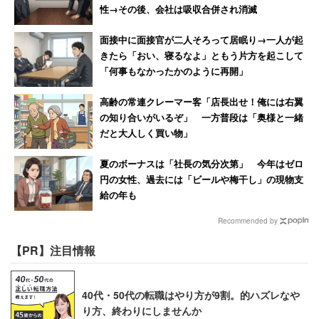
性→その後、会社は吸収合併され消滅
面接中に面接官が二人そろって居眠り→一人が起
きたら「おい、寝るなよ」ともう片方を起こして
「何事もなかったかのように再開」
高齢の常連クレーマー客「店長出せ！俺には右翼
の知り合いがいるぞ」 一方普段は「奥様と一緒
だと大人しく買い物」
夏のボーナスは「社長の気分次第」 今年はゼロ
円の女性、過去には「ビールや梅干し」の現物支
給の年も
Recommended by
【PR】注目情報
40代・50代の転職はやり方が9割。的ハズレなや
り方、終わりにしませんか