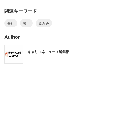
といった声が寄せられていた。
関連キーワード
「お酒を飲む人に求めること」としては41.1％が「酔っ払
会社
苦手
飲み会
いすぎないでほしい」と回答。特に、二日酔いの人につい
Author
ては「迷惑」（36.9％）「翌日まで引きずらないでほし
い」（22.6％）「近づかないでほしい」（15.8％）などと
キャリコネニュース編集部
約8割の人が嫌悪感を持っていることが分かった。