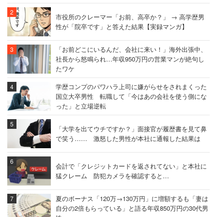
市役所のクレーマー「お前、高卒か？」 → 高学歴男
性が「院卒です」と答えた結果【実録マンガ】
「お前どこにいるんだ、会社に来い！」海外出張中、
社長から怒鳴られ…年収950万円の営業マンが絶句し
たワケ
学歴コンプのパワハラ上司に嫌がらせをされまくった
国立大卒男性 転職して「今はあの会社を使う側にな
った」と立場逆転
「大学を出てウチですか？」面接官が履歴書を見て鼻
で笑う…… 激怒した男性が本社に通報した結果は
会計で「クレジットカードを返されてない」と本社に
猛クレーム 防犯カメラを確認すると…
夏のボーナス「120万→130万円」に増額するも「妻は
自分の2倍もらっている」と語る年収850万円の30代男