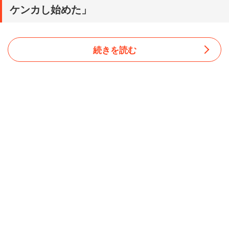
ケンカし始めた」
続きを読む
「お酒の席に参加したいと思いますか？」と聞いたとこ
ろ、88.1％の人が「参加したくない」と回答した。その理