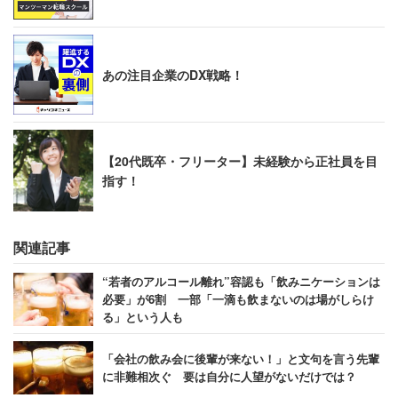
あの注目企業のDX戦略！
【20代既卒・フリーター】未経験から正社員を目
指す！
関連記事
“若者のアルコール離れ”容認も「飲みニケーションは
必要」が6割 一部「一滴も飲まないのは場がしらけ
る」という人も
「会社の飲み会に後輩が来ない！」と文句を言う先輩
に非難相次ぐ 要は自分に人望がないだけでは？