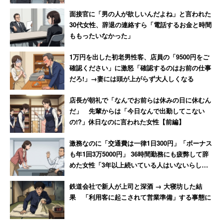
面接官に「男の人が欲しいんだよね」と言われた
30代女性、辞退の連絡すら「電話するお金と時間
ももったいなかった」
1万円を出した初老男性客、店員の「9500円をご
確認ください」に激怒「確認するのはお前の仕事
だろ!」→妻には頭が上がらず大人しくなる
店長が朝礼で「なんでお前らは休みの日に休むん
だ」 先輩からは「今日なんで出勤してこない
の!?」休日なのに言われた女性【前編】
激務なのに「交通費は一律1日300円」「ボーナス
も年1回3万5000円」 36時間勤務にも疲弊して辞
めた女性「3年以上続いている人はいないらし
い」
鉄道会社で新人が上司と深酒 → 大寝坊した結
果 「利用客に起こされて営業準備」する事態に