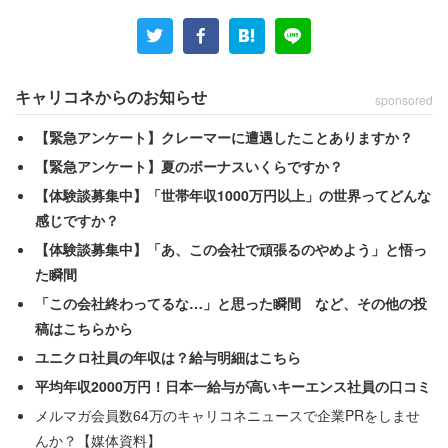
由を聞くと、最も多いのは「お酒を飲まないのにお金が無
駄にかかる」という回答で32.9％だった。飲み会で割り勘
になると、お酒を飲まない人は不利になってしまう。そこ
は無駄に感じても仕方ないだろう。
キャリコネからのお知らせ
sponsored
【緊急アンケート】クレーマーに遭遇したことありますか？
次に多かったのが「上司や周りに気を使う」（22.8％）、
【緊急アンケート】夏のボーナスいくらですか？
「飲めないからつまらない」（21.3％）となっている。
【体験談募集中】「世帯年収1000万円以上」の世界ってどんな
感じですか？
さらに、お酒の席で一番面倒だったエピソードとして
【体験談募集中】「あ、この会社で頑張るのやめよう」と悟っ
た瞬間
「この会社終わってるな…」と思った瞬間 など、その他の投
「酔いつぶれた人の介抱を頼まれた」（40代女性）
稿はこちらから
「酔った勢いで周りがケンカし始めた」（30代男
ユニクロ社員の年収は？給与明細はこちら
性）
平均年収2000万円！日本一給与が高いキーエンス社員の口コミ
「なかなかお開きにならない」（40代女性）
メルマガ会員数64万のキャリコネニュースで企業PRをしませ
んか？【媒体資料】