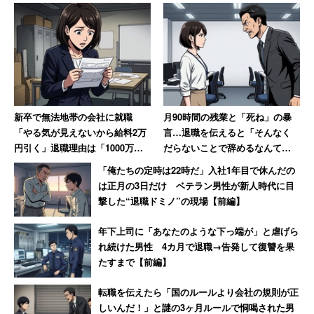
新卒で無法地帯の会社に就職
月90時間の残業と「死ね」の暴
「やる気が見えないから給料2万
言…退職を伝えると「そんなく
円引く」退職理由は「1000万円
だらないことで辞めるなんて」
売り上げてボーナス6万円」だっ
→10年後、会社は倒産
「俺たちの定時は22時だ」入社1年目で休んだの
た女性【後編】
は正月の3日だけ ベテラン男性が新人時代に目
撃した“退職ドミノ”の現場【前編】
年下上司に「あなたのような下っ端が」と虐げら
れ続けた男性 4カ月で退職→告発して復讐を果
たすまで【前編】
転職を伝えたら「国のルールより会社の規則が正
しいんだ！」と謎の3ヶ月ルールで恫喝された男