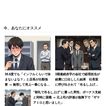
今、あなたにオススメ
39.8度でも「インフルくらいで休
3期連続赤字の会社で経理担当が
まないよな？」と店長が出勤強
経費に口出しした結果 社長室
要 → 無理して売上一番になると
に呼び出されて「吊るし上げ」
「ずっとインフルでいいんじゃ
→退職
“朝礼で吊るし上げ”に遭った男性、ボーナス支給
ないか？」と言われて激怒した
と同時に退職 → 元上司の評価が急降下で「ザマ
男性
アミロと思いました」