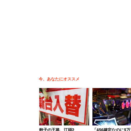
レッドカーペットを歩く嵐
総合司会の内村光良さん、白組司会の嵐
取材に応じた。内村さんは「平成最後の
船に乗ったつもり。前も言ったけど本番
今、あなたにオススメ
広瀬さんは「見たこともない景色だと思
い」、櫻井さんは「特別な舞台。独特の
また今年の大トリである嵐の囲み取材で
フォーマンスすることに大きな違いはな
餃子の王将、江頭2
「456確定なのに5万