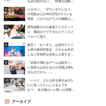
も話が続かない」「性格を誤解さ
れた」
ヒカキン、「ダウンタウンなう」
の宅飲みに計400万円のワインを
用意 バカラのグラス10脚購入も
「1回しか使わない」
男性経験ゼロの春香クリスティー
ン 番組ロケでアダルトグッズメ
ーカーに潜入
断言！「わーすた」は現代アイド
ル界の最高到達点 スキルを誇示
しない圧倒的な余裕と上質すぎる
ステージング
「武器が壊れるゲームは駄作！」
←気持ちは分かるけど武器は壊れ
るものだから……
「ハトと、どんな絆を築きあげた
いと思ってらっしゃるんです
か？」 名古屋のハト男への突撃取
材に視聴者から失笑漏れる
アーカイブ