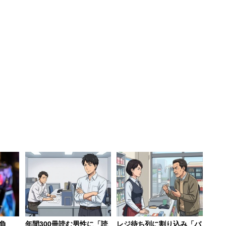
・櫻井翔さん、紅組司会の女優・広瀬すずさんも囲み
紅白をちゃんと務め上げたい。櫻井くんがいるので大
はすずちゃんの方しか見ない」と改めてコメント。
う。アーティストの皆さんをサポートしていきた
緊張感を強く感じながら大役を務めたい」と語った。
櫻井さんは「（大トリだからといって）自分たちはパ
い」と全力で当たると、紅白にかける思いを述べた。
負
年間300冊読む男性に「読
レジ待ち列に割り込み「バ