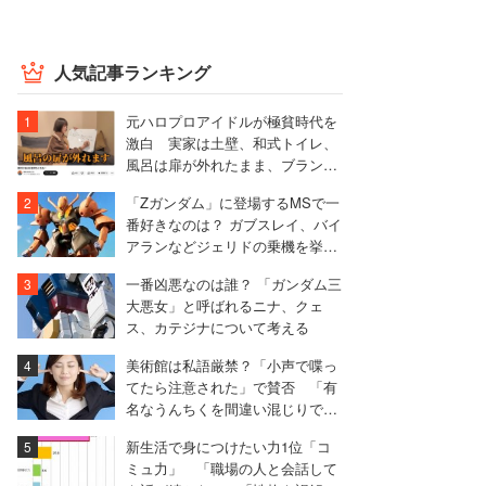
人気記事ランキング
元ハロプロアイドルが極貧時代を
激白 実家は土壁、和式トイレ、
風呂は扉が外れたまま、ブランド
物を「パチモン」扱いされる屈辱
「Zガンダム」に登場するMSで一
も
番好きなのは？ ガブスレイ、バイ
アランなどジェリドの乗機を挙げ
る声が目立つ
一番凶悪なのは誰？ 「ガンダム三
大悪女」と呼ばれるニナ、クェ
ス、カテジナについて考える
美術館は私語厳禁？「小声で喋っ
てたら注意された」で賛否 「有
名なうんちくを間違い混じりで説
明するのは気になる」
新生活で身につけたい力1位「コ
ミュ力」 「職場の人と会話して