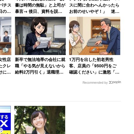
というメールが来たといい、改めて役の重さを痛感し
パチス
書は時間の無駄」と上司が
スに間に合わへんかったら
日の
暴言→ 後日、資料を誤読
お前のせいやぞ！」 迷惑
0万負
した上司に「時間の無駄で
客に店員が反撃「私のせい
すもんね！」と皮肉を放つ
じゃないです」
女性店
新卒で無法地帯の会社に就
1万円を出した初老男性
たクレ
職「やる気が見えないから
客、店員の「9500円をご
けに入
給料2万円引く」退職理由
確認ください」に激怒「確
んな会
は「1000万円売り上げて
認するのはお前の仕事だ
Recommended by
ボーナス6万円」だった女
ろ!」→妻には頭が上がら
性【後編】
ず大人しくなる