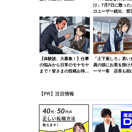
ただ多くの人から「大トリおめでとう」
け」7月7日に散った
たと明かした。
ロユーザー続出、翌
「熱くもない日」に1
けた猛者も
【体験談、大募集！】仕事
「土下座しろ」若い
の悩みから日常のモヤモヤ
員の頭にお茶を掛け
まで！皆さまの投稿お待ち
ーマー客 店長も助
しております
らず女性は「もうこ
社辞めてやる」
【PR】注目情報