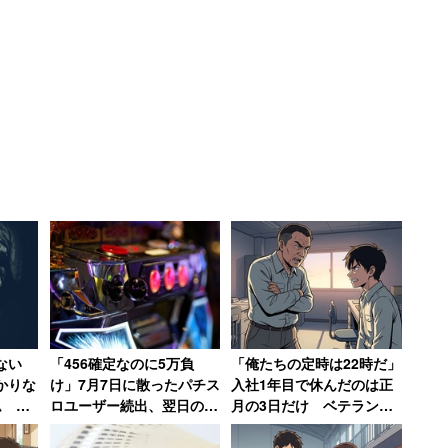
状況の媒体…受け手がリテラシーを高めないとい
ん野田草履さんは信頼に値◎
19年1月22日
ない
「456確定なのに5万負
「俺たちの定時は22時だ」
かりな
け」7月7日に散ったパチス
入社1年目で休んだのは正
ム 一
ロユーザー続出、翌日の
月の3日だけ ベテラン男
醜女が
「熱くもない日」に10万負
性が新人時代に目撃し
けた猛者も
た“退職ドミノ”の現場【前