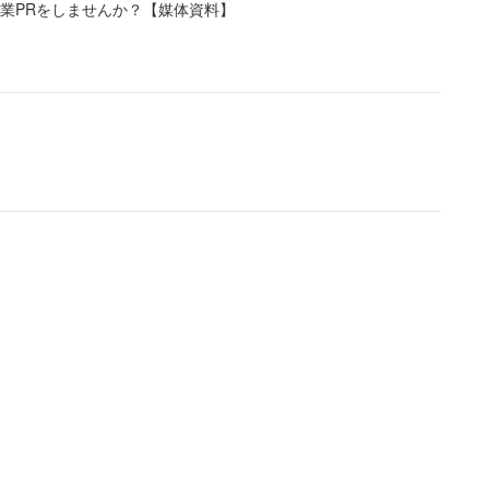
業PRをしませんか？【媒体資料】
V数は稼げても信頼を失う…信頼を切り売りしないと生
じている。
ところから見出しを作成したり、ミスリードを誘う見
だろう。そのため、「受け手がリテラシーを高めない
ジャーナリスト）、野田草履さん（編注：ネット配信
では「伝聞に頼らず自分の目で確かめるのって本当に
れた。
の内容からはとても理解できないセンセーショナ
ぐ…PV数は稼げても信頼を失う…信頼を切り売り