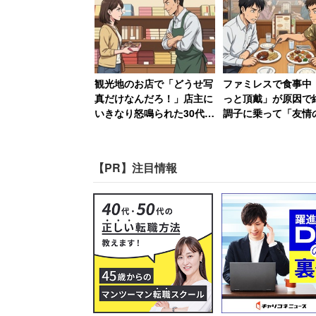
観光地のお店で「どうせ写
ファミレスで食事中
真だけなんだろ！」店主に
っと頂戴」が原因
いきなり怒鳴られた30代女
調子に乗って「友情
性、何も買わずに怒りの退
様ランチ」を作ってS
店【前編】
で“プチバズ”した友
路
【PR】注目情報