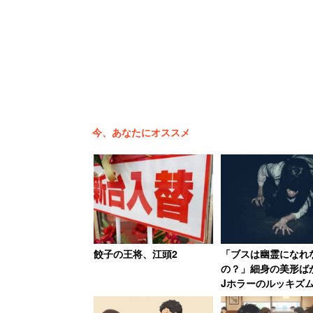
しないと生き残れない悩ましい
けない時代。現場に赴く堀潤さ
— 田村淳 (@atsushilonboo)
20
今、あなたにオススメ
餃子の王将、江頭2
「ブスは幽霊になれ
の？」細身の美形ば
Jホラーのルッキズ
方で妖怪の世界では
活躍しているぞ！