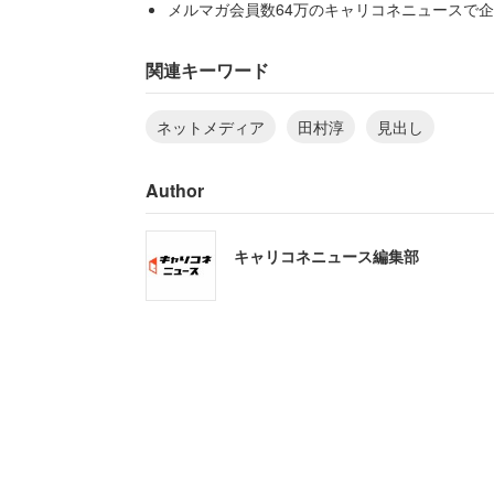
メルマガ会員数64万のキャリコネニュースで企
このようなメディアの現状について「P
き残れない悩ましい状況の媒体…」と感
関連キーワード
ネットメディア
田村淳
見出し
メディア側が、本来記事の本筋ではない
出しを付けたりすることを指してのこと
Author
といけない時代」と注意を呼びかけた。
キャリコネニュース編集部
一方で、「現場に赴く堀潤さん（編注：
者）は信頼に値」としている。リプライ
大事な事ですよね」といった声が寄せら
『信頼』
ネットニュースの見出しに記事
ルな見出しを付けて、PV数を稼