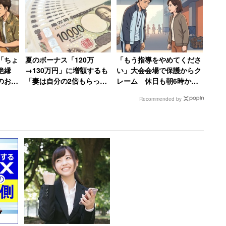
編】
「ちょ
夏のボーナス「120万
「もう指導をやめてくださ
で絶縁
→130万円」に増額するも
い」大会会場で保護からク
のお子
「妻は自分の2倍もらって
レーム 休日も朝6時から
NS
いる」と語る年収850万円
準備してきた部活動の指導
Recommended by
人の末
の30代男性
者が思うこと