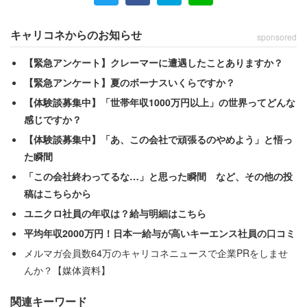
ではないか」と指摘。一方、日本人が外国でのコミュニケ
ーションに戸惑うのは「文脈にあまり依存しないコミュニ
キャリコネからのお知らせ
sponsored
ケーションに慣れていないからではないか」と仮説を投げ
【緊急アンケート】クレーマーに遭遇したことありますか？
かける。
【緊急アンケート】夏のボーナスいくらですか？
【体験談募集中】「世帯年収1000万円以上」の世界ってどんな
「文脈依存的な人は英語が苦手というよりも、振る
感じですか？
舞いが苦手だと思う。文脈を共有していない相手と
【体験談募集中】「あ、この会社で頑張るのやめよう」と悟っ
た瞬間
どうコミュニケーションをとっていいかわからな
「この会社終わってるな…」と思った瞬間 など、その他の投
い」
稿はこちらから
「文脈依存の社会では、状況に応じて役割が変わる
ユニクロ社員の年収は？給与明細はこちら
演劇のようだ。だれがボスかを理解し、ヒエラルキ
平均年収2000万円！日本一給与が高いキーエンス社員の口コミ
ーを理解し、自分の役割をわきまえ、できない人間
メルマガ会員数64万のキャリコネニュースで企業PRをしませ
はのりが悪いと思われる。一方日本においてのりが
んか？【媒体資料】
いい人間は、状況しだいで自分がころころ変わる人
間で、自分がないとも言える」
関連キーワード