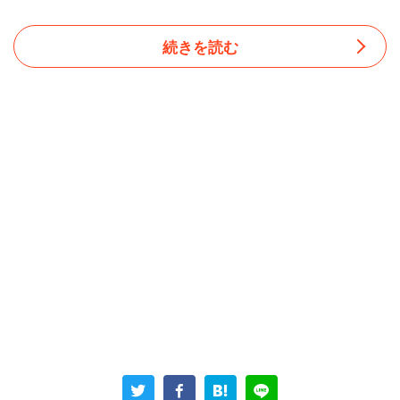
続きを読む
為末さんは今月8日にもツイッターに、日本のテレビに対
する見解を述べている。著名な外国人が日本のテレビに出
ると「ぽかんとしたようななんだかよくわからない表情で
いる」のは、「日本のテレビがあまりに文脈依存的だから