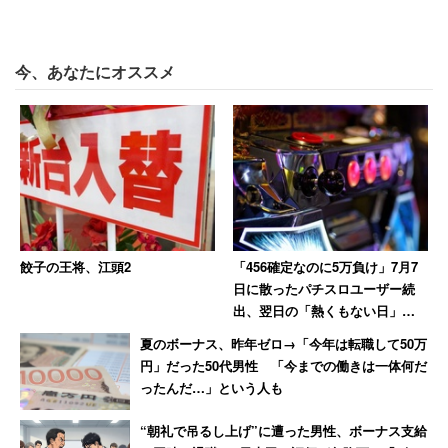
来上がりつつあるようだ。
今、あなたにオススメ
餃子の王将、江頭2
「456確定なのに5万負け」7月7
日に散ったパチスロユーザー続
出、翌日の「熱くもない日」に
10万負けた猛者も
夏のボーナス、昨年ゼロ→「今年は転職して50万
円」だった50代男性 「今までの働きは一体何だ
ったんだ…」という人も
“朝礼で吊るし上げ”に遭った男性、ボーナス支給