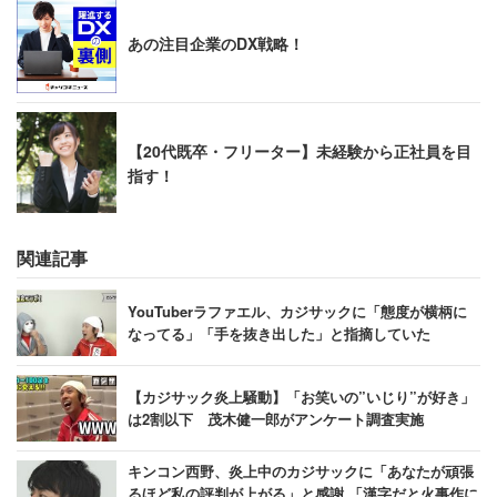
あの注目企業のDX戦略！
【20代既卒・フリーター】未経験から正社員を目
指す！
関連記事
YouTuberラファエル、カジサックに「態度が横柄に
なってる」「手を抜き出した」と指摘していた
【カジサック炎上騒動】「お笑いの”いじり”が好き」
は2割以下 茂木健一郎がアンケート調査実施
キンコン西野、炎上中のカジサックに「あなたが頑張
るほど私の評判が上がる」と感謝 「漢字だと火事作に