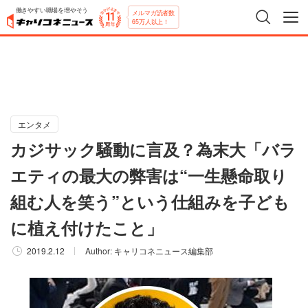
働きやすい職場を増やそう
メルマガ読者数
65万人以上！
エンタメ
カジサック騒動に言及？為末大「バラ
エティの最大の弊害は“一生懸命取り
組む人を笑う”という仕組みを子ども
に植え付けたこと」
2019.2.12
Author:
キャリコネニュース編集部