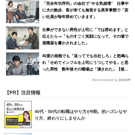
「完全年功序列」の会社で”やる気崩壊” 仕事中
に犬の散歩、客が来ても無視する異常事態で「若
い社員が毎年辞めていきます」
仕事ができない男性が上司に「では辞めます」と
伝えたら→「ものすごく笑顔になって、その場で
退職届を書かされました」
40度の発熱でも「這ってでも出社しろ」と怒鳴ら
れ「せめてインフルを上司にうつしてやる」と思
った男性 数年後その職場は「潰された」【後
編】
Recommended by
【PR】注目情報
40代・50代の転職はやり方が9割。的ハズレなや
り方、終わりにしませんか