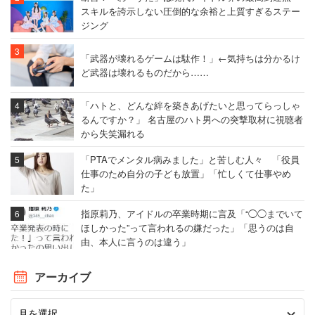
スキルを誇示しない圧倒的な余裕と上質すぎるステー
ジング
「武器が壊れるゲームは駄作！」←気持ちは分かるけ
ど武器は壊れるものだから……
「ハトと、どんな絆を築きあげたいと思ってらっしゃ
るんですか？」 名古屋のハト男への突撃取材に視聴者
から失笑漏れる
「PTAでメンタル病みました」と苦しむ人々 「役員
仕事のため自分の子ども放置」「忙しくて仕事やめ
た」
指原莉乃、アイドルの卒業時期に言及「“◯◯までいて
ほしかった”って言われるの嫌だった」「思うのは自
由、本人に言うのは違う」
アーカイブ