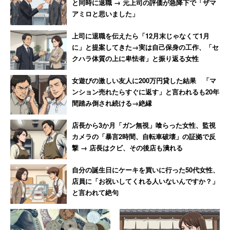
と同時に退職 → 元上司の評価が急降下で「ザマ
アミロと思いました」
上司に退職を伝えたら「12月末じゃなくて1月
に」と提案してきた→実は自己保身の工作、「セ
クハラ体質の上に卑怯者」と振り返る女性
女遊びの激しい友人に200万円貸した結果 「マ
ンション売れたらすぐに返す」と言われるも20年
間踏み倒され続ける→絶縁
店長から3か月「ガン無視」喰らった女性、監視
カメラの「暴言2時間、自転車破壊」の証拠で反
撃 → 店長はクビ、その後店も潰れる
自分の誕生日にケーキを買いに行った50代女性、
店員に「お祝いしてくれる人いないんですか？」
と言われて絶句