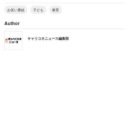
お笑い番組
子ども
教育
こうした”文脈依存”型のコミュニケーションに着目し、
「日本のテレビは即興劇を書いている。だから人それぞれ
Author
に役割が必要になる。その人ではなく役割が必要」とコメ
ントしていた。
キャリコネニュース編集部
「演者はうまく演じられるかどうかが問われてい
る。即興劇のスキルが高い人が生き残り、そうでな
い人は降りていく。時代に合ううちはいいが、ずれ
始めると身内だけで盛り上がる劇の様相を呈してい
く」
バラエティ番組の中では、いじられる＝注目されるという
風潮がある。それをありがたがる人もいるだろう。しかし
現代社会では、その「身内ノリ」は歓迎されない文化が出