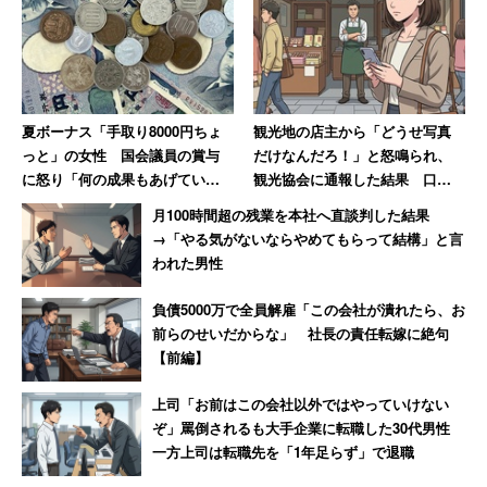
夏ボーナス「手取り8000円ちょ
観光地の店主から「どうせ写真
っと」の女性 国会議員の賞与
だけなんだろ！」と怒鳴られ、
に怒り「何の成果もあげていな
観光協会に通報した結果 口コ
いのに、なんなら寝ているの
ミには外国人からの悲痛な声も
月100時間超の残業を本社へ直談判した結果
に」
【後編】
→「やる気がないならやめてもらって結構」と言
われた男性
負債5000万で全員解雇「この会社が潰れたら、お
前らのせいだからな」 社長の責任転嫁に絶句
【前編】
上司「お前はこの会社以外ではやっていけない
ぞ」罵倒されるも大手企業に転職した30代男性
一方上司は転職先を「1年足らず」で退職