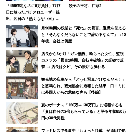
「456確定なのに5万負け」7月7
餃子の王将、江頭2
日に散ったパチスロユーザー続
出、翌日の「熱くもない日」に
10万負けた猛者も
月90時間の残業と「死ね」の暴言…退職を伝える
と「そんなくだらないことで辞めるなんて」→10
年後、会社は倒産
店長から3か月「ガン無視」喰らった女性、監視
カメラの「暴言2時間、自転車破壊」の証拠で反
撃 → 店長はクビ、その後店も潰れる
観光地の店主から「どうせ写真だけなんだろ！」
と怒鳴られ、観光協会に通報した結果 口コミに
は外国人からの悲痛な声も【後編】
夏のボーナス「120万→130万円」に増額するも
「妻は自分の2倍もらっている」と語る年収850万
円の30代男性
ファミレスで食事中「ちょっと頂戴」が原因で絶