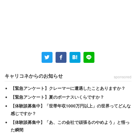
投稿者は当初、アイドルにお金を使う人はアイドルとの疑
似恋愛を楽しんでいるものと思っていた。しかし、「現実
生活でまともな家族を作れなかったやつが、金でその欲求
を満たしてんだよ」と、恋愛ではなく家族付き合いを楽し
んでいることに気づいたようだ。
キャリコネからのお知らせ
sponsored
「なんでAKBみたいなのが日本で盛り上がるのかと
【緊急アンケート】クレーマーに遭遇したことありますか？
いうと、それだけ家族を作れなかったやつが多い国
【緊急アンケート】夏のボーナスいくらですか？
なんだよ」
【体験談募集中】「世帯年収1000万円以上」の世界ってどんな
感じですか？
【体験談募集中】「あ、この会社で頑張るのやめよう」と悟っ
結婚したくてもできない人が増加したことが、アイドル戦
た瞬間
国時代を起こしたと続けた。