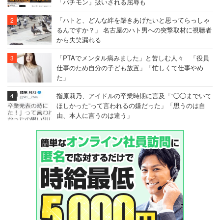
「パチモン」扱いされる屈辱も
「ハトと、どんな絆を築きあげたいと思ってらっしゃ
るんですか？」 名古屋のハト男への突撃取材に視聴者
から失笑漏れる
「PTAでメンタル病みました」と苦しむ人々 「役員
仕事のため自分の子ども放置」「忙しくて仕事やめ
た」
指原莉乃、アイドルの卒業時期に言及「“◯◯までいて
ほしかった”って言われるの嫌だった」「思うのは自
由、本人に言うのは違う」