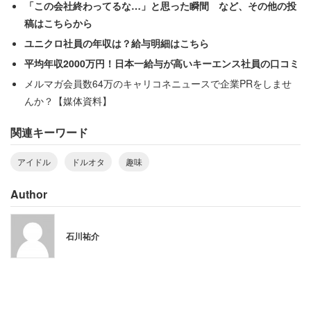
「この会社終わってるな…」と思った瞬間 など、その他の投
稿はこちらから
投稿者の見解に共感し、
ユニクロ社員の年収は？給与明細はこちら
平均年収2000万円！日本一給与が高いキーエンス社員の口コミ
メルマガ会員数64万のキャリコネニュースで企業PRをしませ
「孫を愛でるように、っていう表現があるので、そ
んか？【媒体資料】
れと似たようなものかと」
「『見返りを求めない愛情』をひたすら注ぎ込むっ
関連キーワード
てのは結構な快楽行為だし、親とか親戚はそういう
アイドル
ドルオタ
趣味
のが楽しくてやってるので、まあ、概ね間違っては
いない」
Author
とコメントする人もいた。
石川祐介
アイドル現場には、「ガチ恋」や、純粋にアイドルに憧れ
るファンもいる。「家庭を築いてるドルオタおじさんも世