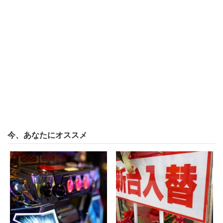
の中にごまんといるんだぜ。家族で握手会とかさほど珍し
くない」という声もあるように、必ず「アイドル好きな人
＝疑似家族ごっこをしたい人」というわけではない。た
だ、自分の楽しみ方がこれらどちらでもなく、「親戚ごっ
こ」仮説で説明できると、はっとした人もいるのではない
だろうか。
「結婚しない自由」が当たり前になり、選択的に結婚しな
い人も増えた。一方で、経済的な事情などから結婚したく
ても結婚できない人、家族を持ちたくても持てない人は昔
今、あなたにオススメ
よりも多い。そういった人達の願望を満たすためにアイド
ル市場が発展したのであれば、少し複雑な気持ちになって
しまう。