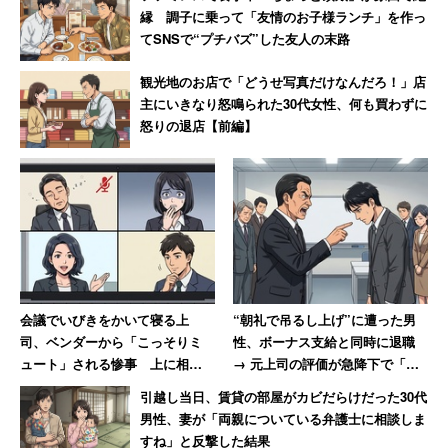
縁 調子に乗って「友情のお子様ランチ」を作っ
てSNSで“プチバズ”した友人の末路
観光地のお店で「どうせ写真だけなんだろ！」店
主にいきなり怒鳴られた30代女性、何も買わずに
怒りの退店【前編】
会議でいびきをかいて寝る上
“朝礼で吊るし上げ”に遭った男
司、ベンダーから「こっそりミ
性、ボーナス支給と同時に退職
ュート」される惨事 上に相談
→ 元上司の評価が急降下で「ザ
しても「本人と話しといて～」
マアミロと思いました」
引越し当日、賃貸の部屋がカビだらけだった30代
男性、妻が「両親についている弁護士に相談しま
すね」と反撃した結果