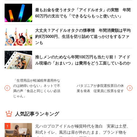
最もお金を使うオタク「アイドルオタ」の実態 年間
60万円の支出でも「できるならもっと使いたい」
大丈夫？アイドルオタクの懐事情 年間消費額は平均
約9万5000円、生活を切り詰めて追っかけをするファ
ンも
推しメンのためなら年間100万円も当たり前！ アイド
ル現場の「おまいつ」は費用をどう工面しているのか
「生理用品が軽減税率適用外な
のは納得いかない」ネットで不
パタゴニアが参院選投票日の休
満の声「食品と同じくらい必須
業を発表 従業員に投票を促す
じゃん」
人気記事ランキング
元ハロプロアイドルが極貧時代を激白 実家は土壁、
和式トイレ、風呂は扉が外れたまま、ブランド物を