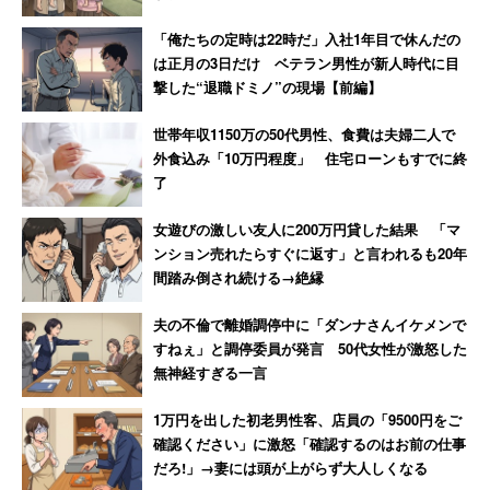
「俺たちの定時は22時だ」入社1年目で休んだの
は正月の3日だけ ベテラン男性が新人時代に目
撃した“退職ドミノ”の現場【前編】
世帯年収1150万の50代男性、食費は夫婦二人で
外食込み「10万円程度」 住宅ローンもすでに終
了
女遊びの激しい友人に200万円貸した結果 「マ
ンション売れたらすぐに返す」と言われるも20年
間踏み倒され続ける→絶縁
夫の不倫で離婚調停中に「ダンナさんイケメンで
すねぇ」と調停委員が発言 50代女性が激怒した
無神経すぎる一言
1万円を出した初老男性客、店員の「9500円をご
確認ください」に激怒「確認するのはお前の仕事
だろ!」→妻には頭が上がらず大人しくなる