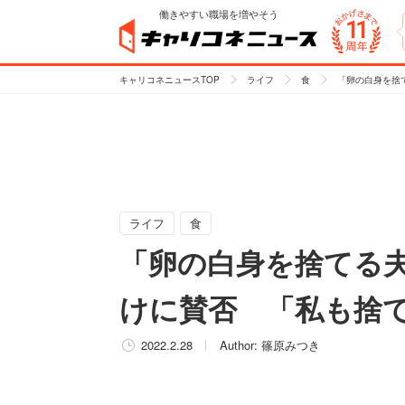
働きやすい職場を増やそう
キャリコネニュースTOP
ライフ
食
「卵の白身を捨
ライフ
食
「卵の白身を捨てる
けに賛否 「私も捨
2022.2.28
Author:
篠原みつき