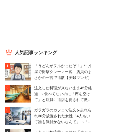
人気記事ランキング
「うどんがヌルかったぞ！」牛丼
屋で衝撃クレーマー客 店員のま
さかの一言で退散【実録マンガ】
注文した料理が来ないまま45分経
過 → 食べてないのに「席を空け
て」と店員に退店を促されて激
怒、トラブルになった男性
ガラガラのカフェで注文を忘れら
れ30分放置された女性「4人もい
て誰も気付かないなんて」→「絶
対その店には行かない」
ふきこぼれ注意！アサヒ「生ジョ