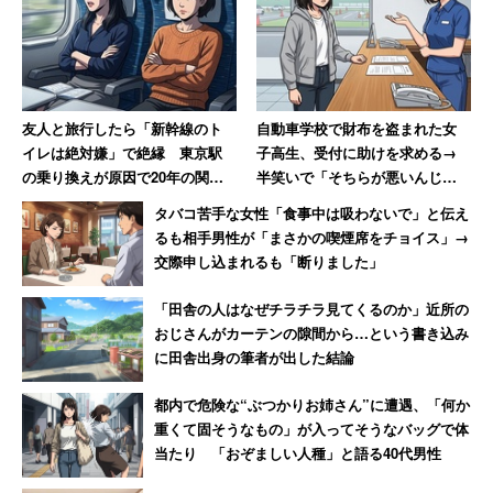
友人と旅行したら「新幹線のト
自動車学校で財布を盗まれた女
イレは絶対嫌」で絶縁 東京駅
子高生、受付に助けを求める→
の乗り換えが原因で20年の関係
半笑いで「そちらが悪いんじゃ
に終止符を打った女性
ないですか？」 ある女性の悔し
タバコ苦手な女性「食事中は吸わないで」と伝え
かった記憶
るも相手男性が「まさかの喫煙席をチョイス」→
交際申し込まれるも「断りました」
「田舎の人はなぜチラチラ見てくるのか」近所の
おじさんがカーテンの隙間から…という書き込み
に田舎出身の筆者が出した結論
都内で危険な“ぶつかりお姉さん”に遭遇、「何か
重くて固そうなもの」が入ってそうなバッグで体
当たり 「おぞましい人種」と語る40代男性