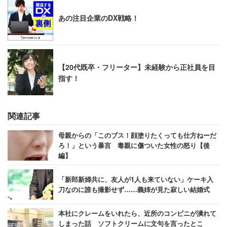
あの注目企業のDX戦略！
【20代既卒・フリーター】未経験から正社員を目
指す！
関連記事
母親からの「このブス！顔塗りたくっても仕方ねーだ
ろ！」という暴言 毒親に傷ついた女性の怒り【後
編】
「新郎新婦共に、友人が1人も来ていない」ケーキ入
刀なのに誰も撮影せず……義姉が見た寂しい結婚式
本社にクレームをいれたら、近所のコンビニが潰れて
しまった話 ソフトクリームに文句を言ったとこ