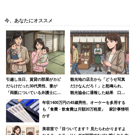
今、あなたにオススメ
引越し当日、賃貸の部屋がカビ
観光地の店主から「どうせ写真
だらけだった30代男性、妻が
だけなんだろ！」と怒鳴られ、
「両親についている弁護士に相
観光協会に通報した結果 口コ
談しますね」と反撃した結果
ミには外国人からの悲痛な声も
年収1400万円の45歳男性、オーケーを多用する
【後編】
も「食費・飲食費は月額20万程度」 家計事情明
かす
美容室で「目ついてます？ 見たらわかりますよ