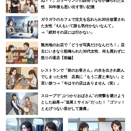
ね？？」カラーリングの説明でなぜか煽られた女
性 30年後も思い出す苦い記憶
ガラガラのカフェで注文を忘れられ30分放置され
た女性「4人もいて誰も気付かないなんて」
→「絶対その店には行かない」
観光地のお店で「どうせ写真だけなんだろ！」店
主にいきなり怒鳴られた30代女性、何も買わずに
怒りの退店【前編】
レストランで「前のお客さん」の水を出され飲ん
でしまった女性 店員に「もう二度と来ない」と
言い放つ→「今はその店はありません（笑）」
スロープで”ぶつかりおばさん”の突撃を避けよう
とした結果→”追尾ミサイル”だった！「ゴツッ！
とえげつない音がして激痛」