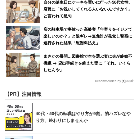
自分の誕生日にケーキを買いに行った50代女性、
店員に「お祝いしてくれる人いないんですか？」
と言われて絶句
店の駐車場で事故った高齢客「年寄りをイジメて
楽しいのか？」と逆ギレ→無免許が発覚し警察に
連行された結果「慰謝料払え」
まさかの展開…図書館で本を選ぶ妻に夫が終始不
機嫌 → 貸出手続きを終えた妻に「それ、いくら
したんや」
Recommended by
【PR】注目情報
40代・50代の転職はやり方が9割。的ハズレなや
り方、終わりにしませんか