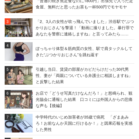
「普通の焼き魚定食なのに1800円」出張先で入った定
食屋、無料だと思ったお茶も一杯500円でモヤモヤ
「2、3人の女性が吹っ飛んでいました」渋谷駅で“ぶつ
かりおじさん”を撃退！「動画に撮りました。暴行罪で
あなたを警察に連絡しますね」と言ってみたら……
ぽっちゃり体型＆筋肉質の女性、駅で肩タックルして
きた“ぶつかりおじさん”を跳ね返す
引越し当日、賃貸の部屋がカビだらけだった30代男
性、妻が「両親についている弁護士に相談しますね」
と反撃した結果
お店で「どうせ写真だけなんだろ！」と怒鳴られ、観
光協会に通報した結果 口コミには外国人からの悲痛
な声も【後編】
中学時代のいじめ加害者が35歳で病死 「ざまあみ
ろ！お前なんか天国に行けるか！」と因果応報を実感
した男性