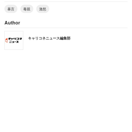
覚えていないです」
暴言
毒親
激怒
それは父親が家庭菜園で育てていたミニトマトだった。娘
Author
に対してあまりにも酷い仕打ちだ。トマトまみれで、外出
も出来なくなったかもしれない。もちろん、ミニトマトを
キャリコネニュース編集部
育てていた父親に対しても失礼だ。
母親の女性に対する酷い仕打ちは、これにとどまらなかっ
た。数年後、大学に進学し就職活動を始めると、なかなか
就職先が決まらない女性に対し、母親はますます過激な言
動をするようになったという。【後編へ続く】