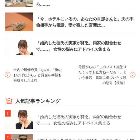
ろ……。
「今、ホテルにいるの。あなたの旦那さんと」夫の不
倫相手から電話、妻が返した言葉は…
「婚約した彼氏の実家が貧乏。両家の顔合わせ
で……」 女性の悩みにアドバイス集まる
母親からの「このブス！顔塗り
社内で最優秀賞！なのに「俺の
たくっても仕方ねーだろ！」と
おかげだから」と賞金を半額も
いう暴言 毒親に傷ついた女性
横取りした上司
の怒り【後編】
人気記事ランキング
「婚約した彼氏の実家が貧乏。両家の顔合わせ
で……」 女性の悩みにアドバイス集まる