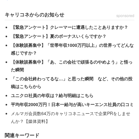
いと言えず……。と同時に運動しなくても、勉強できなく
ても買っていいものなの？と悩みました」
キャリコネからのお知らせ
sponsored
【緊急アンケート】クレーマーに遭遇したことありますか？
必要なものすら勉強などの条件を満たさないと買ってもら
【緊急アンケート】夏のボーナスいくらですか？
えなかったようだ。しかし、女性は諦めず「その時に指摘
【体験談募集中】「世帯年収1000万円以上」の世界ってどんな
してくれた子や、先輩」から色々と教えてもらったり、本
感じですか？
で調べたりして、父親に「服が欲しい」と言ってお金を貰
【体験談募集中】「あ、この会社で頑張るのやめよう」と悟っ
い、やっと一つ購入することができた。
た瞬間
「この会社終わってるな…」と思った瞬間 など、その他の投
それからしばらくは何も言われなかったが、ある日出掛け
稿はこちらから
ようとすると母親と口論になった。その時、母親はこんな
ユニクロ社員の年収は？給与明細はこちら
恐ろしい行動に出た。
平均年収2000万円！日本一給与が高いキーエンス社員の口コミ
メルマガ会員数64万のキャリコネニュースで企業PRをしませ
「『こんなクソブラなんか買いやがって！』と言って、家
んか？【媒体資料】
で収穫されたばかりのミニトマトを満遍なく投げつけら
関連キーワード
れ、身体中がトマトまみれになりました。その後のことは