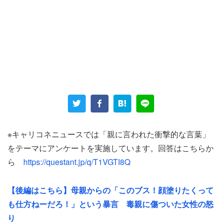
母親は、何故か娘の成長を素直に受け止めることができな
かったようだ。中学1年生の頃には、こんな事があった。
「ブラジャーが欲しいとお願いしたのですが『こういうの
は○○ちゃんのように飛んだり走ったりする子（自ら進ん
で運動する子）が買うものだ』と言われて買ってもらえま
※キャリコネニュースでは「親に言われた衝撃的な言葉」
せんでした」
をテーマにアンケートを実施しています。回答はこちらか
ら
https://questant.jp/q/T1VGTI8Q
胸が目立ってくる思春期に、必要ないと拒否されたのだ。
【後編はこちら】母親からの「このブス！顔塗りたくって
「仕方なくノーブラで過ごすと恥ずかしく……。周りから
も仕方ねーだろ！」という暴言 毒親に傷ついた女性の怒
も『ブラ着けなよ』等と言われたのですが買ってもらえな
り