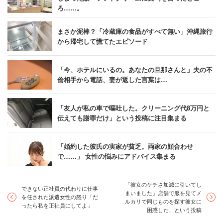
ろ……。
さらに納豆はよく見かけるタカノフーズの「おかめ納豆極
小粒」が65円。子供たちが集っていたアイスクリーム棚を
まさか泥棒？「冷蔵庫の食品がすべて無い」沖縄旅行
見ると、ハーゲンダッツの定番ミニカップは228円（希望
から帰宅して慌てたエピソード
小売価格は税込み351円）だった。
「今、ホテルにいるの。あなたの旦那さんと」夫の不
倫相手から電話、妻が返した言葉は…
近所に激安スーパーがある人なら、「なにを今さら」と思
う価格帯かもしれない。しかし、この場所が「お江戸の中
「友人が私の車で嘔吐した。クリーニング代8万円と
心・日本橋」エリアだということを忘れてはならない。し
伝えても謝罪だけ」という投稿に注目集まる
かも、徒歩圏内の競合スーパーは小規模店がほとんど。正
直なところ、これは中央区全体を揺るがす価格破壊だ。あ
「婚約した彼氏の実家が貧乏。両家の顔合わせ
たかも、個人商店しかなかった地方の田舎町にイオンモー
で……」 女性の悩みにアドバイス集まる
ルができたレベルの衝撃である。
「彼女のケチさ加減に引いてし
できない正社員の代わりに仕事
また、セレブが多い地域だと思っていたら、安くて美味し
まいました」店舗で服を見てメ
を任された派遣女性の怒り「だ
ルカリで同じものを探す彼女に
ったら私を正社員にしてよ」
い惣菜もよく売れていた。オーケーで人気の「焼きたてピ
困惑した、という投稿
ザ」は一つ残らず売り切れていた……（買おうと思ってい