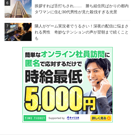
挨拶すれば舌打ちされ…… 勝ち組住民ばかりの都内
東京のど真ん中だが、住民の喜びぶりはもはや地方。とい
タワマンに住む30代男性が見た殺伐すぎる光景
うか、県庁所在地から車で1.5時間ぐらい離れたところに
住んでいる人たちの「うちの近所にイオンができた！」に
隣人がゲーム実況者でうるさい！深夜の配信に悩まさ
れる男性 奇妙なテンションの声が翌朝まで続くこと
似ている。
も
この光景から見えてくるものはなんだろうか。このあたり
のマンションは見た目は平凡でも1億円近い価格だ。つま
り、住んでいるのはほとんどが「お金持ち」のはず。そん
なエリアでも「激安スーパーが大賑わい」というのは、日
本経済の停滞と将来への不安が色濃く反映されている気が
してならない。
実は進出じゃなくて、原点回帰？