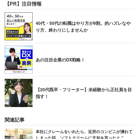
【PR】注目情報
方メートル）で、これまでにエリアにはなかった「広い」
店舗である。店舗は1、2階に分かれており、1階に惣菜や
40代・50代の転職はやり方が9割。的ハズレなや
冷凍食品、飲料など、2階に肉魚野菜などの生鮮食品とい
り方、終わりにしませんか
う、少し変わった配置になっている。おそらくは、周辺の
オフィスワーカーの利用を念頭に置いた配置だと思われ
る。
あの注目企業のDX戦略！
そんな店でやっぱり目を見張るのは、オーケーならではの
安さだ。
【20代既卒・フリーター】未経験から正社員を目
いくつか目に付いたものを記してみよう。まず卵は1パッ
指す！
ク165円（税抜き・以下同）だった。中央区ではどこでも
1パック200円を切るものをみたことはない。飲み物も安
関連記事
い。例えばコーラのペットボトルは68円で販売されている
（わたしの記憶の中での中央区最安は79円だ）。ちなみ
本社にクレームをいれたら、近所のコンビニが潰れて
に、最安値のお茶のペットボトルは51円（税込）である。
しまった話 ソフトクリームに文句を言ったとこ