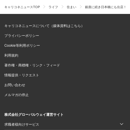
キャリコネニュースTOP
ライフ
住まい
銀座に続き日本橋にも出店！？
ここまで、日本橋エリアに突如現れたオーケーのインパク
トについて記してきたわけだが、最後にこれを書いておか
キャリコネニュースについて（媒体資料はこちら）
なくてはならない。このオーケーの出店は「進出」ではな
プライバシーポリシー
く実は「原点回帰」でもあるのだ。
Cookie等利用ポリシー
利用規約
というのも、実はオーケーの創業者である飯田勧氏は、日
著作権・商標権・リンク・フィード
本橋馬喰町で酒卸売業を営む岡永商店（明治創業で現在は
株式会社岡永となっている）の3男。この飯田勧氏が、ア
情報提供・リクエスト
メリカに視察旅行に出た際に勢力を拡大していたスーパー
お問い合わせ
マーケットに、発展の可能性を見て1958年に岡永商店の
メルマガの停止
小売り部門として板橋区内にオープンしたのが、オーケー
の原点なのである。ちなみに、長兄の飯田博氏は岡永会長
株式会社グローバルウェイ運営サイト
兼日本名門酒会最高顧問、次兄の飯田保氏は居酒屋チェー
ンの天狗などを運営するテンアライドの創業者、末弟の飯
求職者様向けサービス