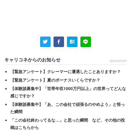
中央区の「日本橋」エリアといえば、思いつくのはきらび
やかなデパートなど商業施設だ。しかし、そこから徒歩圏
内の人形町や東日本橋は、大型商業施設も少なく、比較的
落ち着いた雰囲気がある。近年、低層マンションが増加
し、2020年3月時点で3万942世帯、5万1662人だった人口
は、2024年3月時点には3万3526世帯、5万4878人となっ
キャリコネからのお知らせ
sponsored
ている。わずか4年で3200人以上も増えているのだが、こ
【緊急アンケート】クレーマーに遭遇したことありますか？
のほとんどはマンション住人だろう。
【緊急アンケート】夏のボーナスいくらですか？
【体験談募集中】「世帯年収1000万円以上」の世界ってどんな
先祖代々、人形町に暮らす男性は話す。
感じですか？
【体験談募集中】「あ、この会社で頑張るのやめよう」と悟っ
「新住民は漏れなく富裕層です。このエリアのマンション
た瞬間
は湾岸のタワマンと同等か、それ以上の価格が当たり前で
「この会社終わってるな…」と思った瞬間 など、その他の投
す。そんな人たちが増えた結果、オシャレなパン屋やスイ
稿はこちらから