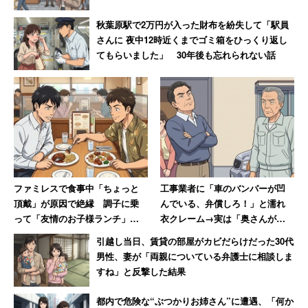
というわけで、3月21日、開店3日めの「オーケー日本橋
秋葉原駅で2万円が入った財布を紛失して「駅員
久松町店」を訪れてみた。
さんに 夜中12時近くまでゴミ箱をひっくり返し
てもらいました」 30年後も忘れられない話
事前に、地元の人からも少しばかり話を聞いていたが、み
んな口にするのは
「広い、品揃えがいい、安い」
の3つ。
ファミレスで食事中「ちょっと
工事業者に「車のバンパーが凹
頂戴」が原因で絶縁 調子に乗
んでいる、弁償しろ！」と濡れ
オーケーなんだから当然だろうとは思うが、これまでにな
って「友情のお子様ランチ」を
衣クレーム→実は「奥さんが買
かったタイプのスーパーが登場したことのインパクトは大
作ってSNSで“プチバズ”した友
い物に出てぶつけた」、真相判
引越し当日、賃貸の部屋がカビだらけだった30代
きいようだ。
人の末路
明も謝罪なし
男性、妻が「両親についている弁護士に相談しま
すね」と反撃した結果
店舗のある日本橋久松町は、中小のオフィスビルやマンシ
都内で危険な“ぶつかりお姉さん”に遭遇、「何か
ョンが建ち並ぶエリアだ。町域の南側は公民館や警察署、