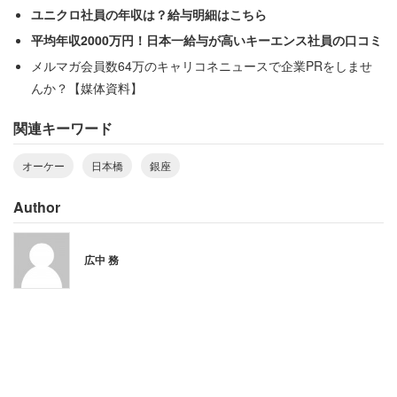
ーツショップも目立つようになりました」
ユニクロ社員の年収は？給与明細はこちら
平均年収2000万円！日本一給与が高いキーエンス社員の口コミ
富裕層が移り住んでくる理由のひとつには「子供の教育」
メルマガ会員数64万のキャリコネニュースで企業PRをしませ
があるという。
んか？【媒体資料】
関連キーワード
「新住民が、このエリアに求めるのは教育です。久松小学
校や日本橋小学校は都内では”名門”とされていますし、中
オーケー
日本橋
銀座
学受験のための塾も数多く立地しています。とりわけ
SAPIX人形町校は講師の水準が高いそうで、そこに子供を
Author
通わせるために引っ越してきたという人もいます」
広中 務
このエリアはもともとは、都内でも下町に属するエリア
だ。しかし、現在の風景はよくイメージされる下町とは、
ほど遠い。建物の多くはビルになっており一戸建てはほと
んどみられない。オフィスビルやマンション。店舗を兼ね
た雑居ビルなどが混在するエリアだ。それでいて、人口は