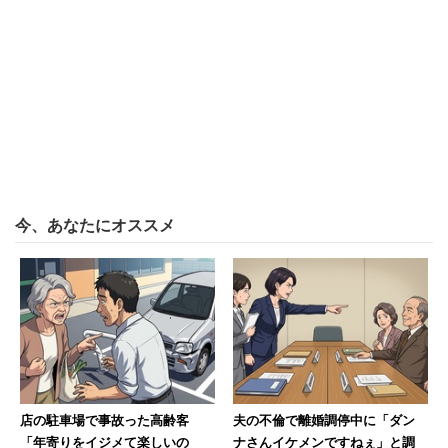
そこそこいる。一時は人口減が見られたものの、再開発で
マンションが増えたことで増加に転じた。取材で訪ねた平
日の午後、地区の公園にはママ友が集い、遊ぶ子どもたち
を見守りながら井戸端会議をしていた。
もっとも、ここは都内の一等地。マンションを購入できる
層は一部の限られた人たちだけだ。それでいて、このエリ
アは「いまいち買い物が不便」という状況が長らく続いて
今、あなたにオススメ
いた。交通の便はよく、エッジの効いた商店や飲食店もあ
るのだが、スーパーはいずれも小規模で、食材にバリエー
ションがなくなる。地元民に話を聞くと
「普段の買い物は不便すぎて、ネットスーパーの利用が当
たり前だった」
店の駐車場で事故った高齢客
夫の不倫で離婚調停中に「ダン
ともいう。
「年寄りをイジメて楽しいの
ナさんイケメンですねぇ」と調