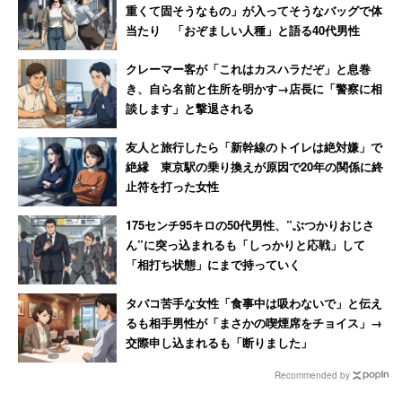
重くて固そうなもの」が入ってそうなバッグで体
小学校や幼稚園がまとまっている。訪れたのは、ちょうど
当たり 「おぞましい人種」と語る40代男性
幼稚園がお迎えの時間。かつては川だった細長い公園・久
松児童遊園には大勢のママ友が集まり、井戸端会議に花を
クレーマー客が「これはカスハラだぞ」と息巻
き、自ら名前と住所を明かす→店長に「警察に相
咲かせている。「この人たちの何割かは年収ウン千万世帯
談します」と撃退される
なのだろう……」などと横目で見ながら、目的地へ向か
う。店舗が入居するのは、マンション「ビエラコート日本
友人と旅行したら「新幹線のトイレは絶対嫌」で
絶縁 東京駅の乗り換えが原因で20年の関係に終
橋久松町」の1、2階部分だ。このマンションは11階建て
止符を打った女性
1〜2LDK主体の高級賃貸で、不動産サイトによれば月額家
賃は14〜22万円となかなかの物件である。
175センチ95キロの50代男性、”ぶつかりおじさ
ん”に突っ込まれるも「しっかりと応戦」して
「相打ち状態」にまで持っていく
そんなマンションに入居しているオーケー、間口は決して
広くないものの物件の醸し出すオーラなのか、いささか高
タバコ苦手な女性「食事中は吸わないで」と伝え
級感を感じなくもない。そんな店には、ひっきりなしに買
るも相手男性が「まさかの喫煙席をチョイス」→
交際申し込まれるも「断りました」
い物客が入っていて道を歩く人の数よりも多かった。
Recommended by
さて、間口の狭さに反して、売り場面積は約22坪（720平