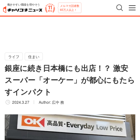
働きやすい職場を増やそう
メルマガ読者数
65万人以上！
ライフ
住まい
銀座に続き日本橋にも出店！？ 激安
スーパー「オーケー」が都心にもたら
すインパクト
2024.3.27
Author:
広中 務