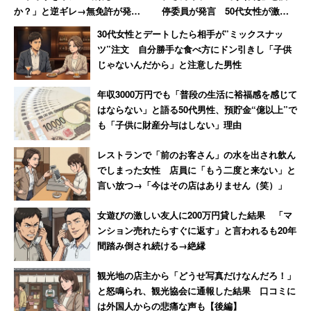
か？」と逆ギレ→無免許が発覚
停委員が発言 50代女性が激怒
オーケーの出店は、そんな生活を激変させる可能性があ
し警察に連行された結果「慰謝
した無神経すぎる一言
30代女性とデートしたら相手が”ミックスナッ
料払え」
る。
ツ”注文 自分勝手な食べ方にドン引きし「子供
じゃないんだから」と注意した男性
そもそもオーケーは、かつて大田区エリアに本社があった
年収3000万円でも「普段の生活に裕福感を感じて
激安スーパーである。筆者は以前、著書『これでいいのか
はならない」と語る50代男性、預貯金“億以上”で
大田区』を執筆するにあたり、しばらく大田区に住んでい
も「子供に財産分与はしない」理由
たことがあった。当時、頻繁に買い物に利用していたオー
レストランで「前のお客さん」の水を出され飲ん
ケーの本社は京急線雑色駅近くのオーケーサガン店にあっ
でしまった女性 店員に「もう二度と来ない」と
たことを覚えている（2016年に横浜市へ移転）。
言い放つ→「今はその店はありません（笑）」
女遊びの激しい友人に200万円貸した結果 「マ
ンション売れたらすぐに返す」と言われるも20年
実際に行ってみてびっくりの盛況っぷり
間踏み倒され続ける→絶縁
観光地の店主から「どうせ写真だけなんだろ！」
と怒鳴られ、観光協会に通報した結果 口コミに
は外国人からの悲痛な声も【後編】