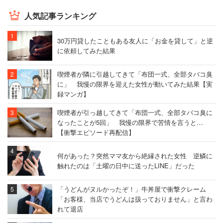
たのだが、次に焼き上がるのは2時間後だったので諦め
人気記事ランキング
た）。客層も、主婦や老人、子供と様々だ。とにかく、地
域を挙げてこの新しい店に興味津々という具合だ。
30万円貸したこともある友人に「お金を貸して」と逆
に依頼してみた結果
いったいどれだけ話題なのかと、近くの住民に話を聞いて
喫煙者が隣に引越してきて「布団一式、全部タバコ臭
みると……。
に」 我慢の限界を迎えた女性が動いてみた結果【実
録マンガ】
「もう住民の間では“オーケー行った？”が話題になってい
喫煙者が引っ越してきて「布団一式、全部タバコ臭に
なったことが5回」 我慢の限界で苦情を言うと…
ます。あっちこっちで、オーケーのレジ袋を持った人が歩
【衝撃エピソード再配信】
いていますし」
何があった？突然ママ友から絶縁された女性 逆鱗に
触れたのは「土曜の日中に送ったLINE」だった​
「小学生の子供もオーケーの話題で持ちきりだそうで
す。“PayPayが使えないのでお金を持っていかなき
「うどんがヌルかったぞ！」牛丼屋で衝撃クレーム
ゃ”（註:クレジットカードは使用可）とか盛り上がってま
「お客様、当店でうどんは扱っておりません」と言わ
すよ」
れて退店